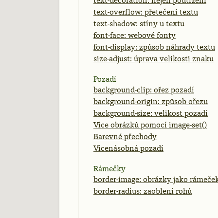
text-decoration: nejen podtržení
text-overflow: přetečení textu
text-shadow: stíny u textu
font-face: webové fonty
font-display: způsob náhrady textu
size-adjust: úprava velikosti znaku
Pozadí
background-clip: ořez pozadí
background-origin: způsob ořezu
background-size: velikost pozadí
Více obrázků pomocí image-set()
Barevné přechody
Vícenásobná pozadí
Rámečky
border-image: obrázky jako rámeče
border-radius: zaoblení rohů