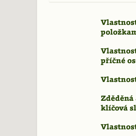
Vlastnost
položkam
Vlastnost
příčné o
Vlastnost
Zděděná a
klíčová sl
Vlastnost