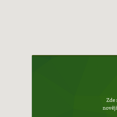
Hlavní
navigace
Zde 
novějš