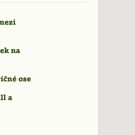
 mezi
žek na
říčné ose
ll a