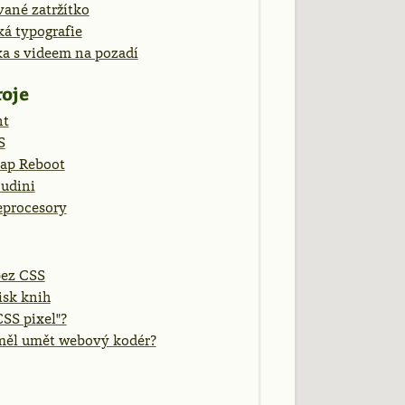
ané zatržítko
ká typografie
ka s videem na pozadí
oje
nt
S
rap Reboot
udini
eprocesory
ez CSS
isk knih
CSS pixel"?
měl umět webový kodér?