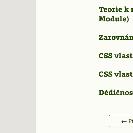
Teorie k
Module)
Zarovnán
CSS vlas
CSS vlast
Dědičnost
← Př