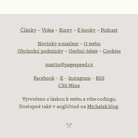
atička
Články
–
Videa
–
Kurzy
–
E-booky
–
Podcast
Novinky e-mailem
–
O webu
ebu
Obchodní podmínky
–
Osobní údaje
–
Cookies
martin@pagespeed.cz
Facebook
–
X
–
Instagram
–
RSS
CSS Mine
Vytvořeno s láskou k webu a vibe-codingu.
Dostupné také v angličtině na
Michalek.blog
.