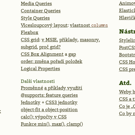
Animov
Media Queries
Elastic
Container Queries
Hlavič
Style Queries
Vícesloupcový layout
:
vlastnost
columns
Nástr
Flexbox
CSS grid
:
v MSIE
,
příklady
,
masonry
,
Styleli
subgrid
,
proč grid?
PostCS
CSS Box Alignment
a
gap
Bootst
order: změna pořadí položek
CSS Ho
Logical Properties
CSS pr
Další vlastnosti
Atd.
Proměnné
a příklady využití
Weby b
@supports: feature queries
CSS a t
Jednotky
+
CSS3 jednotky
Co je „
object-fit a object-position
k
Co by 
calc(): výpočty v CSS
Funkce min(), max(), clamp()