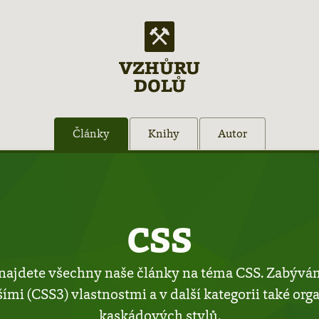
VZHŮRU
DOLŮ
Články
Knihy
Autor
CSS
najdete všechny naše články na téma CSS. Zabývá
ími (CSS3) vlastnostmi a v další kategorii také org
kaskádových stylů.