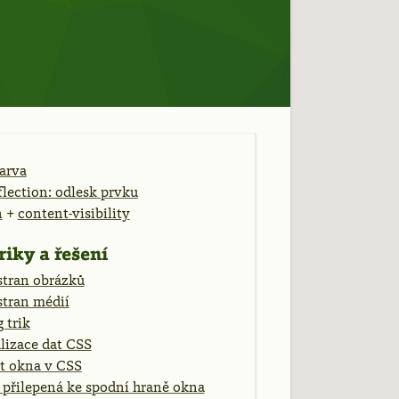
arva
lection: odlesk prvku
n
+
content-visibility
riky a řešení
stran obrázků
stran médií
 trik
lizace dat CSS
st okna v CSS
 přilepená ke spodní hraně okna