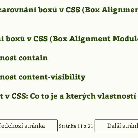
 zarovnání boxů v CSS (Box Alignme
í boxů v CSS (Box Alignment Modul
tnost contain
nost content-visibility
 v CSS: Co to je a kterých vlastností
edchozí stránka
Další strá
Stránka 11 z 21