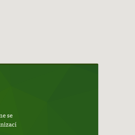
me se
anizací