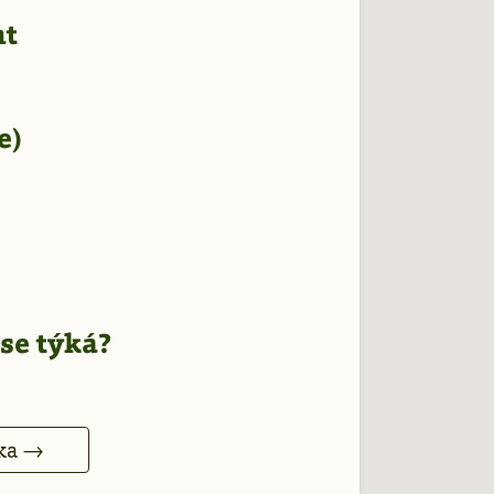
nt
e)
 se týká?
nka →