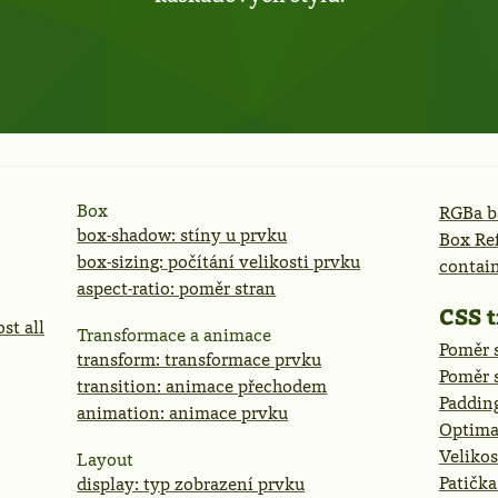
Box
RGBa b
box-shadow: stíny u prvku
Box Ref
box-sizing: počítání velikosti prvku
contai
aspect-ratio: poměr stran
CSS t
st all
Transformace a animace
Poměr 
transform: transformace prvku
Poměr 
transition: animace přechodem
Padding
animation: animace prvku
Optima
Veliko
Layout
Patička
display: typ zobrazení prvku