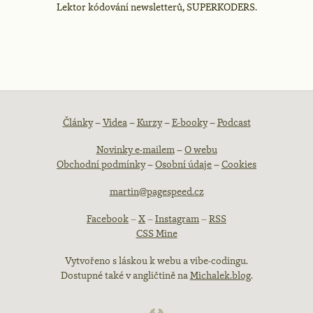
Lektor kódování newsletterů, SUPERKODERS.
Patička
Články
–
Videa
–
Kurzy
–
E-booky
–
Podcast
Novinky e-mailem
–
O webu
webu
Obchodní podmínky
–
Osobní údaje
–
Cookies
martin@pagespeed.cz
Facebook
–
X
–
Instagram
–
RSS
CSS Mine
Vytvořeno s láskou k webu a vibe-codingu.
Dostupné také v angličtině na
Michalek.blog
.