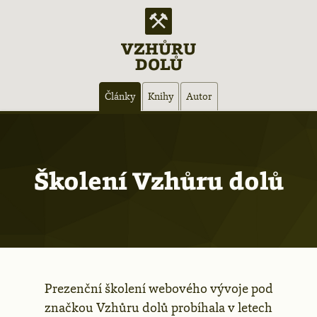
VZHŮRU
DOLŮ
Hlavní
Články
Knihy
Autor
navigace
Školení Vzhůru dolů
Prezenční školení webového vývoje pod
značkou Vzhůru dolů probíhala v letech