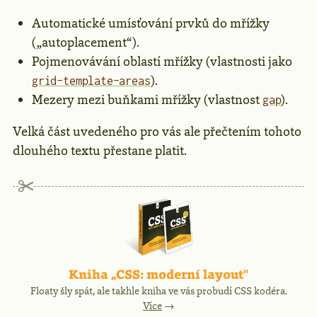
Automatické umísťování prvků do mřížky
(„autoplacement“).
Pojmenovávání oblastí mřížky (vlastnosti jako
).
grid-template-areas
Mezery mezi buňkami mřížky (vlastnost
).
gap
Velká část uvedeného pro vás ale přečtením tohoto
dlouhého textu přestane platit.
Reklama
Kniha „CSS: moderní layout"
Floaty šly spát, ale takhle kniha ve vás probudí CSS kodéra.
Více
→