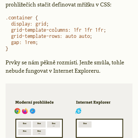
prohlížečích stačit definovat mřížku v CSS:
.container
 {
  display
:
 grid
;
  grid-template-columns
:
 1
fr
 1
fr
 1
fr
;  
  grid-template-rows
:
 auto auto
;
  gap
:
 1
rem
;
}
Prvky se nám pěkně rozmístí. Jenže smůla, tohle
nebude fungovat v Internet Exploreru.