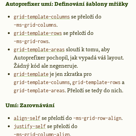
Autoprefixer umí: Definování šablony mřížky
se přeloží do
grid-template-columns
.
-ms-grid-columns
se přeloží do
grid-template-rows
.
-ms-grid-rows
slouží k tomu, aby
grid-template-areas
Autoprefixer pochopil, jak vypadá váš layout.
Žádný kód ale negeneruje.
je jen zkratka pro
grid-template
,
a
grid-template-columns
grid-template-rows
. Přeloží se tedy do nich.
grid-template-areas
Umí: Zarovnávání
se přeloží do
.
align-self
-ms-grid-row-align
se přeloží do
justify-self
.
-ms-grid-column-align