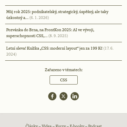
Můj rok 2025: podnikatelský, strategický, úspěšný, ale taky
úzkostný a…
(6. 1. 2026)
Pozvánka do Brna, na FrontKon 2025: AI ve vývoji,
superschopnosti CSS,…
(8. 9. 2025)
Letní sleva! Knížka „CSS: moderní layout“ jen za 199 Kč
(17. 6.
2024)
Zařazeno v tématech:
CSS
Články
–
Videa
–
Kurzy
–
E-booky
–
Podcast