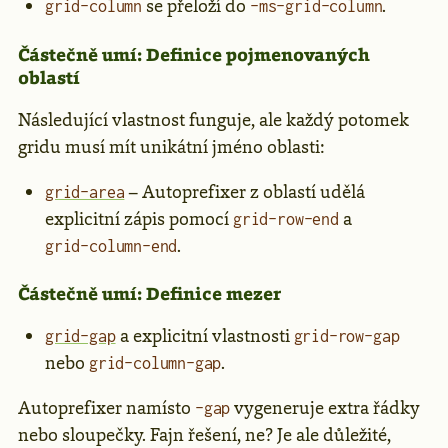
se přeloží do
.
grid-column
-ms-grid-column
Částečně umí: Definice pojmenovaných
oblastí
Následující vlastnost funguje, ale každý potomek
gridu musí mít unikátní jméno oblasti:
– Autoprefixer z oblastí udělá
grid-area
explicitní zápis pomocí
a
grid-row-end
.
grid-column-end
Částečně umí: Definice mezer
a explicitní vlastnosti
grid-gap
grid-row-gap
nebo
.
grid-column-gap
Autoprefixer namísto
vygeneruje extra řádky
-gap
nebo sloupečky. Fajn řešení, ne? Je ale důležité,