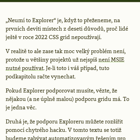
„Neumí to Explorer“ je, když to přeženeme, na
prvních devíti místech z deseti důvodů, proč lidé
ještě v roce 2022 CSS grid nepoužívají.
V realitě to ale zase tak moc velký problém není,
protože u většiny projektů už nejspíš
není MSIE
nutné používat
. Je-li toto i váš případ, tuto
podkapitolu račte vynechat.
Pokud Explorer podporovat musíte, vězte, že
nějakou (a ne úplně malou) podporu gridu má. To
je jedna věc.
Druhá je, že podporu Exploreru můžete rozšířit
pomocí chytrého hacku. V tomto textu se totiž
budeme zabývat automatizovaným řešením pro