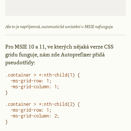
Ale to je nepříjemné, automatické umístění v MSIE nefunguje.
Pro MSIE 10 a 11, ve kterých nějaká verze CSS
gridu funguje, nám zde Autoprefixer přidá
pseudotřídy:
.container
 >
 *
:nth-child
(
1
) {
  -ms-grid-row
:
 1
;
  -ms-grid-column
:
 1
;
}
.container
 >
 *
:nth-child
(
2
) {
  -ms-grid-row
:
 1
;
  -ms-grid-column
:
 2
;
}