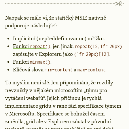
Naopak se málo ví, že stařičký MSIE nativně
podporuje následující:
Implicitní (nepředdefinovanou) mřížku.
Funkci
, jen jinak.
repeat()
repeat(12,1fr 20px)
zapisujte v Exploreru jako
.
(1fr 20px)[12]
Funkci
.
minmax()
Klíčová slova
a
.
min-content
max-content
To myslím není zlé. Jen připomínám, že rozdíly
nevznikly v nějakém microsoftím „týmu pro
vytáčení webařů“. Jejich příčinou je rychlá
implementace gridu v rané fázi specifikace týmem
v Microsoftu. Specifikace se bohužel časem
změnila, grid ale v Exploreru zůstal v původní