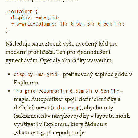
.container
 {
  display
:
 -ms-grid
;
  -ms-grid-columns
:
 1
fr
 0.5
em
 3
fr
 0.5
em
 1
fr
;
}
Následuje samozřejmě výše uvedený kód pro
moderní prohlížeče. Ten pro zjednodušení
vynechávám. Opět ale oba řádky vysvětlím:
– prefixovaný zapínač gridu v
display:-ms-grid
Exploreru.
–
-ms-grid-columns:1fr 0.5em 3fr 0.5em 1fr
magie. Autoprefixer spojil definici mřížky s
definicí mezer (
), abychom ty
column-gap
(sakramentsky návykové) díry v layoutu mohli
využívat i v Exploreru, který žádnou z
„vlastností gap“ nepodporuje.