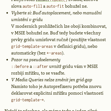
slova
a
bohužel ne.
auto-fill
auto-fit
Vyberte si: Buď autoplacement, nebo manuální
umístění v gridu
V moderních prohlížečích lze obojí kombinovat,
v MSIE bohužel ne. Buď tedy budete všechny
prvky gridu umísťovat ručně (použijte vlastnost
v definici gridu), nebo
grid-template-areas
automaticky (bez
).
*-areas
Pozor na pseudoelementy
a
uvnitř gridu vám v MSIE
::before
::after
rozbijí mřížku, to se vsaďte.
V Media Queries nelze změnit jen grid-gap
Namísto toho je Autoprefixeru potřeba znovu
deklarovat explicitní mřížku pomocí vlastností
.
grid-template-*