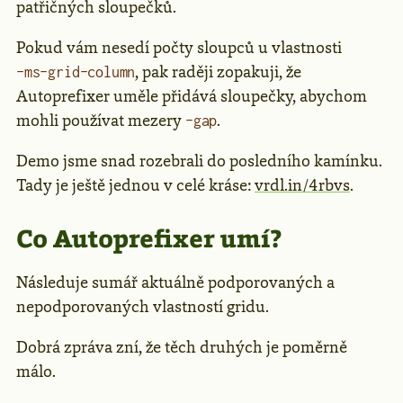
patřičných sloupečků.
Pokud vám nesedí počty sloupců u vlastnosti
, pak raději zopakuji, že
-ms-grid-column
Autoprefixer uměle přidává sloupečky, abychom
mohli používat mezery
.
-gap
Demo jsme snad rozebrali do posledního kamínku.
Tady je ještě jednou v celé kráse:
vrdl.in/4rbvs
.
Co Autoprefixer umí?
Následuje sumář aktuálně podporovaných a
nepodporovaných vlastností gridu.
Dobrá zpráva zní, že těch druhých je poměrně
málo.