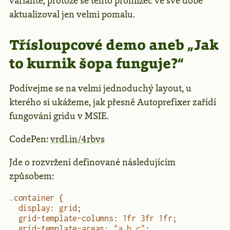
variantě, protože se tento prohlížeč ve své době
aktualizoval jen velmi pomalu.
Třísloupcové demo aneb „Jak
to kurnik šopa funguje?“
Podívejme se na velmi jednoduchý layout, u
kterého si ukážeme, jak přesně Autoprefixer zařídí
fungování gridu v MSIE.
CodePen:
vrdl.in/4rbvs
Jde o rozvržení definované následujícím
způsobem:
.container
 {
  display
:
 grid
;
  grid-template-columns
:
 1
fr
 3
fr
 1
fr
;
  grid-template-areas
:
 "a b c"
;