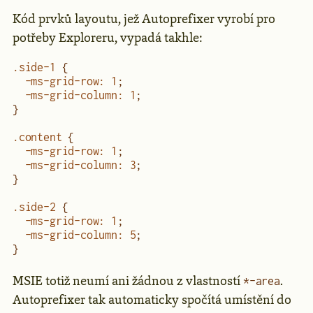
Kód prvků layoutu, jež Autoprefixer vyrobí pro
potřeby Exploreru, vypadá takhle:
.side-1
 {
  -ms-grid-row
:
 1
;
  -ms-grid-column
:
 1
;
}
.content
 {
  -ms-grid-row
:
 1
;
  -ms-grid-column
:
 3
;
}
.side-2
 {
  -ms-grid-row
:
 1
;
  -ms-grid-column
:
 5
;
}
MSIE totiž neumí ani žádnou z vlastností
.
*-area
Autoprefixer tak automaticky spočítá umístění do