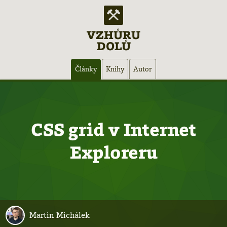
VZHŮRU
DOLŮ
Hlavní
Články
Knihy
Autor
navigace
CSS grid v Internet
Exploreru
Martin Michálek