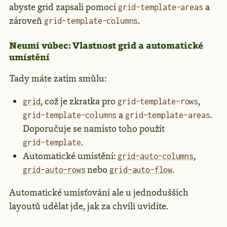
abyste grid zapsali pomocí
a
grid-template-areas
zároveň
.
grid-template-columns
Neumí vůbec: Vlastnost grid a automatické
umístění
Tady máte zatím smůlu:
, což je zkratka pro
,
grid
grid-template-rows
a
.
grid-template-columns
grid-template-areas
Doporučuje se namísto toho použít
.
grid-template
Automatické umístění:
,
grid-auto-columns
nebo
.
grid-auto-rows
grid-auto-flow
Automatické umísťování ale u jednodušších
layoutů udělat jde, jak za chvíli uvidíte.