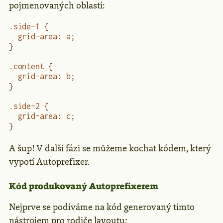
pojmenovaných oblastí:
.side-1
 {
  grid-area
:
 a
;
}
.content
 {
  grid-area
:
 b
;
}
.side-2
 {
  grid-area
:
 c
;
}
A šup! V další fázi se můžeme kochat kódem, který
vypotí Autoprefixer.
Kód produkovaný Autoprefixerem
Nejprve se podíváme na kód generovaný tímto
nástrojem pro rodiče layoutu: