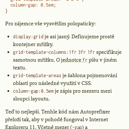
  column-gap
:
 0.5
em
;  
}
Pro zájemce vše vysvětlím polopaticky:
je asi jasný. Definujeme prostě
display:grid
kontejner mřížky.
specifikuje
grid-template-columns:1fr 3fr 1fr
samotnou mřížku. O
jednotce
píšu v jiném
fr
textu.
je šablona pojmenování
grid-template-areas
oblastí pro následné využití v CSS.
je zápis pro mezeru mezi
column-gap:0.5em
sloupci layoutu.
Teď to nejlepší. Tenhle kód nám Autoprefixer
přeloží tak, aby v pohodě fungoval v Internet
Exploreru 11. Včetně mezer (
) a
-gap