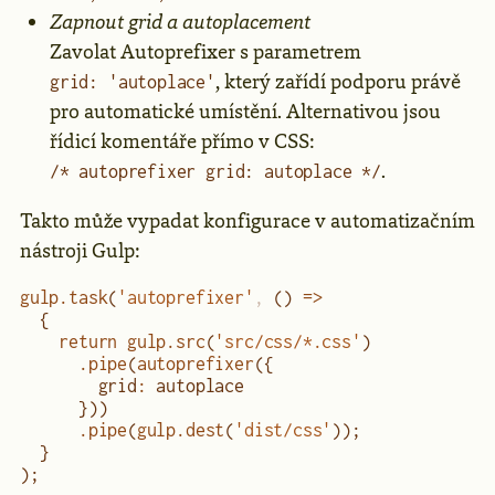
Zapnout grid a autoplacement
Zavolat Autoprefixer s parametrem
, který zařídí podporu právě
grid: 'autoplace'
pro automatické umístění. Alternativou jsou
řídicí komentáře přímo v CSS:
.
/* autoprefixer grid: autoplace */
Takto může vypadat konfigurace v automatizačním
nástroji Gulp:
gulp
.task
(
'autoprefixer'
,
 () 
=>
  {
    return
 gulp
.src
(
'src/css/*.css'
)
      .pipe
(
autoprefixer
({
        grid
:
 autoplace
      }))
      .pipe
(
gulp
.dest
(
'dist/css'
));
  }
);