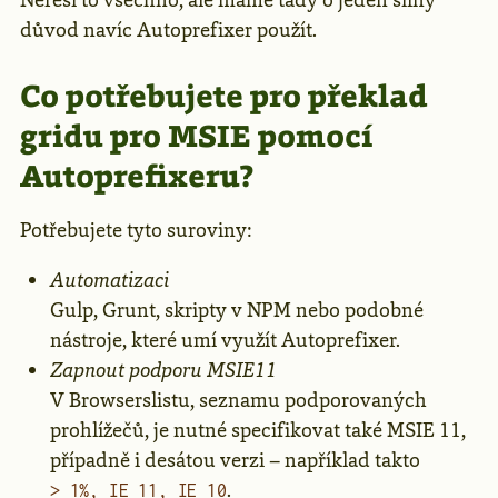
Neřeší to všechno, ale máme tady o jeden silný
důvod navíc Autoprefixer použít.
Co potřebujete pro překlad
gridu pro MSIE pomocí
Autoprefixeru?
Potřebujete tyto suroviny:
Automatizaci
Gulp, Grunt, skripty v NPM nebo podobné
nástroje, které umí využít Autoprefixer.
Zapnout podporu MSIE11
V Browserslistu, seznamu podporovaných
prohlížečů, je nutné specifikovat také MSIE 11,
případně i desátou verzi – například takto
.
> 1%, IE 11, IE 10