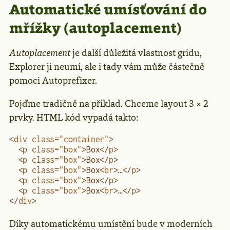
Au­to­ma­tic­ké umís­ťo­vá­ní do
mříž­ky (autoplacement)
Autoplacement
je další důležitá vlastnost gridu,
Explorer ji neumí, ale i tady vám může částečně
pomoci Autoprefixer.
Pojďme tradičně na příklad. Chceme layout 3 × 2
prvky. HTML kód vypadá takto:
<
div
 class
=
"container"
>
  <
p
 class
=
"box"
>Box</
p
>
  <
p
 class
=
"box"
>Box</
p
>
  <
p
 class
=
"box"
>Box<
br
>…</
p
>
  <
p
 class
=
"box"
>Box</
p
>
  <
p
 class
=
"box"
>Box<
br
>…</
p
>  
</
div
>
Díky automatickému umístění bude v moderních