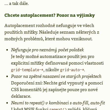
… a tak dále.
Chcete autoplacement? Pozor na výjimky
Autoplacement rozhodně nefunguje ve všech
použitích mřížky. Následuje seznam některých z
možných problémů, které mohou vzniknout.
Nefunguje pro neznámý počet položek
Je tedy možné automatizace použít jen pro
explicitní mřížky definované pomocí vlastnosti
, nikoliv
.
grid-template-*
grid-auto-*
Pozor na zpětné nasazení ve starých projektech
Doporučení zní: Nechte grid vypnutý a pomocí
CSS komentářů jej zapínejte pouze pro nové
deklarace.
Neumí to repeat() v kombinaci s auto-fill, auto-fit
I když MSIE
funkci
zvládá, klíčová
repeat()