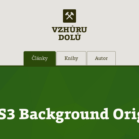
VZHŮRU
DOLŮ
Články
Knihy
Autor
S3 Background Ori