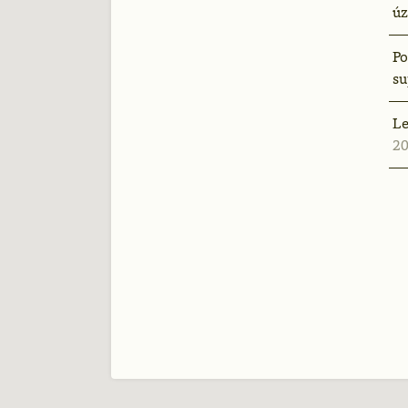
ú
Po
su
Le
20