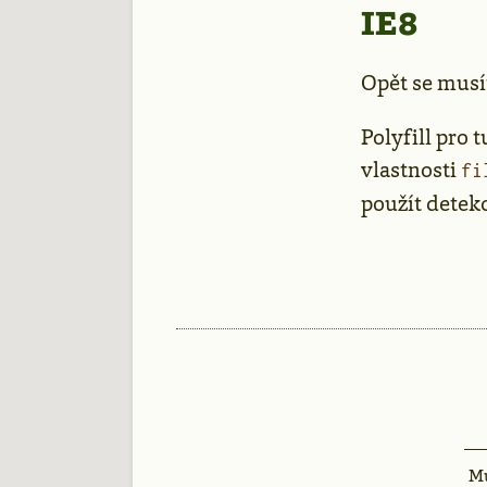
IE8
Opět se musí
Polyfill pro 
vlastnosti
fi
použít detekc
Mů