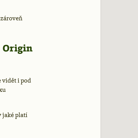
 zároveň
 Origin
 vidět i pod
xu
 jaké platí