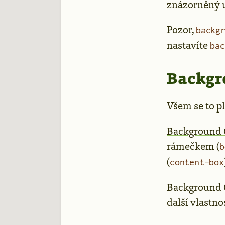
znázorněný u
Pozor,
backg
nastavíte
bac
Backgr
Všem se to pl
Background 
rámečkem (
b
(
content-box
Background Or
další vlastnos