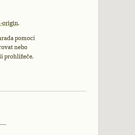
-origin
.
náhrada pomocí
orovat nebo
í prohlížeče.