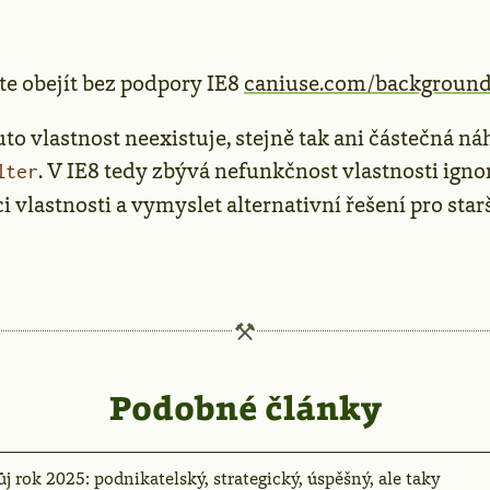
te obejít bez podpory IE8
caniuse.com/background
tuto vlastnost neexistuje, stejně tak ani částečná 
. V IE8 tedy zbývá nefunkčnost vlastnosti ign
lter
i vlastnosti a vymyslet alternativní řešení pro starš
Podobné články
j rok 2025: podnikatelský, strategický, úspěšný, ale taky