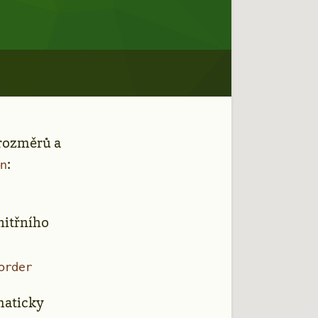
 rozměrů a
:
on
nitřního
order
maticky