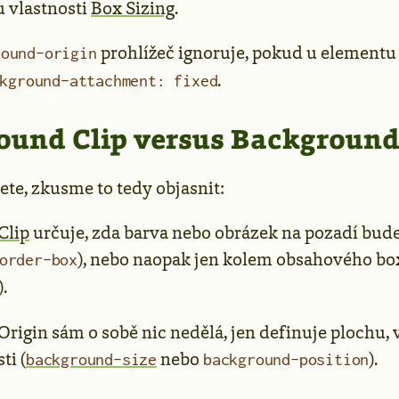
 vlastnosti
Box Sizing
.
prohlížeč ignoruje, pokud u elementu
round-origin
.
kground-attachment: fixed
ound Clip versus Background
ete, zkusme to tedy objasnit:
Clip
určuje, zda barva nebo obrázek na pozadí bude
), nebo naopak jen kolem obsahového bo
order-box
).
igin sám o sobě nic nedělá, jen definuje plochu, v
ti (
nebo
).
background-size
background-position