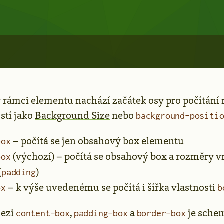
 v rámci elementu nachází začátek osy pro počítání
stí jako
Background Size
nebo
background-positi
– počítá se jen obsahový box elementu
box
(výchozí) – počítá se obsahový box a rozměry v
box
(
)
padding
– k výše uvedenému se počítá i šířka vlastnosti
ox
b
mezi
,
a
je sche
content-box
padding-box
border-box