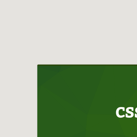
Hlavní
navigace
CS