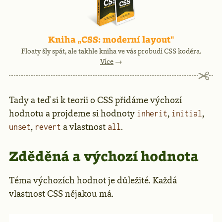
Kniha „CSS: moderní layout"
Floaty šly spát, ale takhle kniha ve vás probudí CSS kodéra.
Více
→
Tady a teď si k teorii o CSS přidáme výchozí
hodnotu a projdeme si hodnoty
,
,
inherit
initial
,
a vlastnost
.
unset
revert
all
Zděděná a výchozí hodnota
Téma výchozích hodnot je důležité. Každá
vlastnost CSS nějakou má.