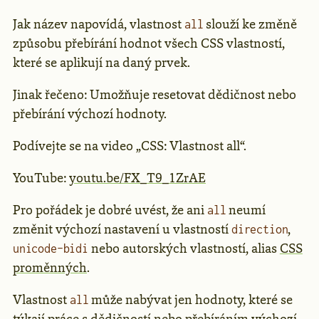
Jak název napovídá, vlastnost
slouží ke změně
all
způsobu přebírání hodnot všech CSS vlastností,
které se aplikují na daný prvek.
Jinak řečeno: Umožňuje resetovat dědičnost nebo
přebírání výchozí hodnoty.
Podívejte se na video „CSS: Vlastnost all“.
YouTube:
youtu.be/FX_T9_1ZrAE
Pro pořádek je dobré uvést, že ani
neumí
all
změnit výchozí nastavení u vlastností
,
direction
nebo autorských vlastností, alias
CSS
unicode-bidi
proměnných
.
Vlastnost
může nabývat jen hodnoty, které se
all