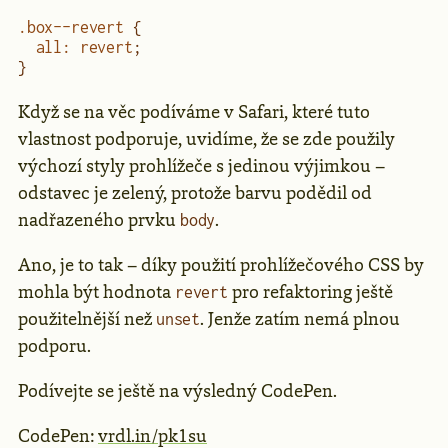
.box--revert
 {
  all
:
 revert
;
}
Když se na věc podíváme v Safari, které tuto
vlastnost podporuje, uvidíme, že se zde použily
výchozí styly prohlížeče s jedinou výjimkou –
odstavec je zelený, protože barvu podědil od
nadřazeného prvku
.
body
Ano, je to tak – díky použití prohlížečového CSS by
mohla být hodnota
pro refaktoring ještě
revert
použitelnější než
. Jenže zatím nemá plnou
unset
podporu.
Podívejte se ještě na výsledný CodePen.
CodePen:
vrdl.in/pk1su