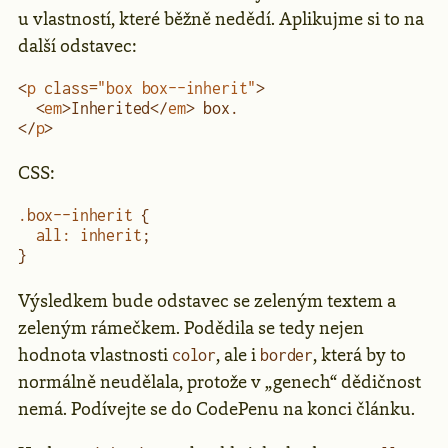
u vlastností, které běžně nedědí. Aplikujme si to na
další odstavec:
<
p
 class
=
"box box--inherit"
>
  <
em
>Inherited</
em
> box.
</
p
>
CSS:
.box--inherit
 {
  all
:
 inherit
;
}
Výsledkem bude odstavec se zeleným textem a
zeleným rámečkem. Podědila se tedy nejen
hodnota vlastnosti
, ale i
, která by to
color
border
normálně neudělala, protože v „genech“ dědičnost
nemá. Podívejte se do CodePenu na konci článku.