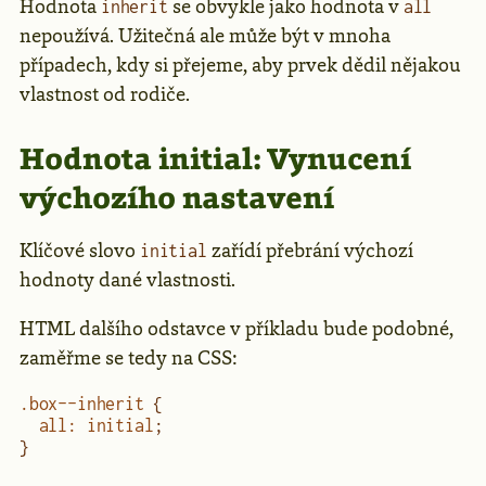
Hodnota
se obvykle jako hodnota v
inherit
all
nepoužívá. Užitečná ale může být v mnoha
případech, kdy si přejeme, aby prvek dědil nějakou
vlastnost od rodiče.
Hodnota initial: Vynucení
výchozího nastavení
Klíčové slovo
zařídí přebrání výchozí
initial
hodnoty dané vlastnosti.
HTML dalšího odstavce v příkladu bude podobné,
zaměřme se tedy na CSS:
.box--inherit
 {
  all
:
 initial
;
}