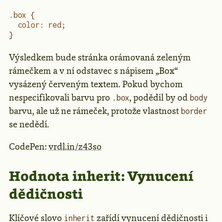
.box
 {
  color
:
 red
;
}
Výsledkem bude stránka orámovaná zeleným
rámečkem a v ní odstavec s nápisem „Box“
vysázený červeným textem. Pokud bychom
nespecifikovali barvu pro
, podědil by od
.box
body
barvu, ale už ne rámeček, protože vlastnost
border
se nedědí.
CodePen:
vrdl.in/z43so
Hodnota inherit: Vynucení
dědičnosti
Klíčové slovo
zařídí vynucení dědičnosti i
inherit