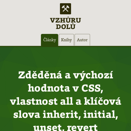
VZHŮRU
DOLŮ
Hlavní
Články
Knihy
Autor
navigace
Zděděná a výchozí
hodnota v CSS,
vlastnost all a klíčová
slova inherit, initial,
unset, revert