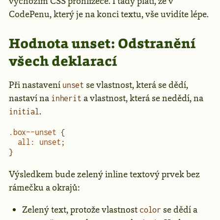
výchozím CSS prohlížeče. I tady platí, že v
CodePenu, který je na konci textu, vše uvidíte lépe.
Hodnota unset: Odstranění
všech deklarací
Při nastavení
se vlastnost, která se dědí,
unset
nastaví na
a vlastnost, která se nedědí, na
inherit
.
initial
.box--unset
 {
  all
:
 unset
;
}
Výsledkem bude zelený inline textový prvek bez
rámečku a okrajů:
Zelený text, protože vlastnost
se dědí a
color