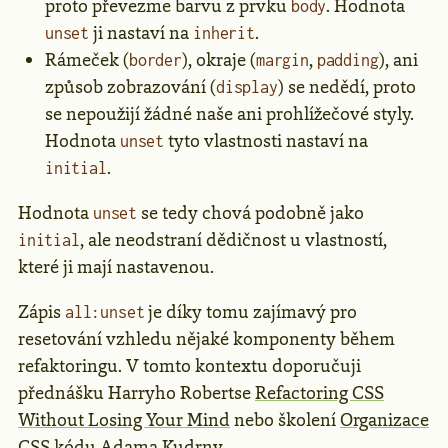
proto převezme barvu z prvku
. Hodnota
body
ji nastaví na
.
unset
inherit
Rámeček (
), okraje (
,
), ani
border
margin
padding
způsob zobrazování (
) se nedědí, proto
display
se nepoužijí žádné naše ani prohlížečové styly.
Hodnota
tyto vlastnosti nastaví na
unset
.
initial
Hodnota
se tedy chová podobně jako
unset
, ale neodstraní dědičnost u vlastností,
initial
které ji mají nastavenou.
Zápis
je díky tomu zajímavý pro
all:unset
resetování vzhledu nějaké komponenty během
refaktoringu. V tomto kontextu doporučuji
přednášku Harryho Robertse
Refactoring CSS
Without Losing Your Mind
nebo školení
Organizace
CSS kódu
Adama Kudrny.