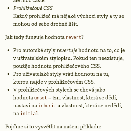
ale moc časté.
Prohlížečové CSS
Každý prohlížeč má nějaké výchozí styly a ty se
mohou od sebe drobně lišit.
Jak tedy funguje hodnota
?
revert
Pro autorské styly
revertuje
hodnotu na to, co je
v uživatelském stylopisu. Pokud ten neexistuje,
použije hodnotu prohlížečového CSS.
Pro uživatelské styly vrátí hodnotu na tu,
kterou najde v prohlížečovém CSS.
V prohlížečových stylech se chová jako
hodnota
– tzn. vlastnost, která se dědí,
unset
nastaví na
a vlastnost, která se nedědí,
inherit
na
.
initial
Pojďme si to vysvětlit na našem příkladu: