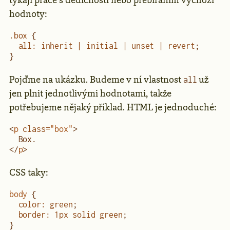
týkají práce s dědičností nebo přebíráním výchozí
hodnoty:
.box
 {
  all
:
 inherit | initial | unset | revert
;
}
Pojďme na ukázku. Budeme v ní vlastnost
už
all
jen plnit jednotlivými hodnotami, takže
potřebujeme nějaký příklad. HTML je jednoduché:
<
p
 class
=
"box"
>
  Box.
</
p
>
CSS taky:
body
 {
  color
:
 green
;
  border
:
 1
px
 solid green
;
}