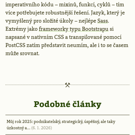
imperativního kódu – mixinů, funkcí, cyklů – tím
více potřebujete robustnější řešení. Jazyk, který je
vymyšlený pro složité úkoly – nejlépe
Sass
.
Extrémy jako
frameworky typu Bootstrapu
si
napsané v nativním CSS a transpilované pomocí
PostCSS zatím představit neumím, ale i to se časem
může srovnat.
Podobné články
Můj rok 2025: podnikatelský, strategický, úspěšný, ale taky
úzkostný a…
(6. 1. 2026)