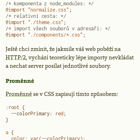
/* komponenta z node_modules: */
@import
 "normalize.css"
; 
/* relativní cesta: */
@import
 "./theme.css"
; 
/* import všech souborů v adresáři: */
@import
 "./components/*.css"
; 
Ještě chci zmínit, že jakmile váš web poběží na
HTTP/2
, vychází teoreticky lépe importy nevkládat
a nechat server posílat jednotlivé soubory.
Proměnné
Proměnné
se v CSS zapisují tímto způsobem:
:root
 {
  --colorPrimary
:
 red
;
}
a
 {
  color
:
 var
(--colorPrimary)
;