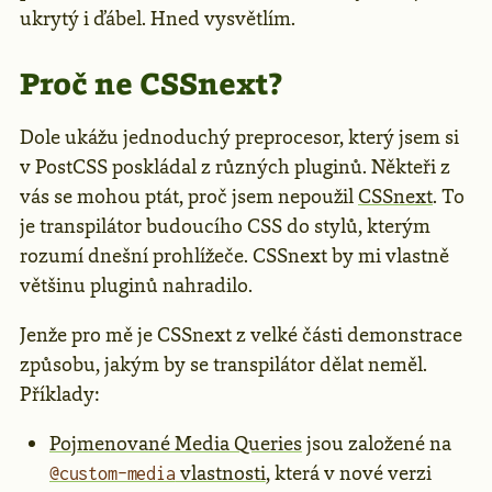
ukrytý i ďábel. Hned vysvětlím.
Proč ne CSSnext?
Dole ukážu jednoduchý preprocesor, který jsem si
v PostCSS poskládal z různých pluginů. Někteři z
vás se mohou ptát, proč jsem nepoužil
CSSnext
. To
je transpilátor budoucího CSS do stylů, kterým
rozumí dnešní prohlížeče. CSSnext by mi vlastně
většinu pluginů nahradilo.
Jenže pro mě je CSSnext z velké části demonstrace
způsobu, jakým by se transpilátor dělat neměl.
Příklady:
Pojmenované Media Queries
jsou založené na
vlastnosti
, která v nové verzi
@custom-media