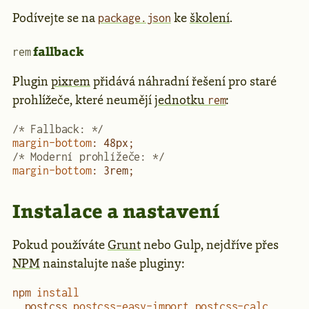
Podívejte se na
ke
školení
.
package.json
fallback
rem
Plugin
pixrem
přidává náhradní řešení pro staré
prohlížeče, které neumějí
jednotku
:
rem
/* Fallback: */
margin-bottom
: 48px;
/* Moderní prohlížeče: */
margin-bottom
: 3rem;
Instalace a nastavení
Pokud používáte
Grunt
nebo Gulp, nejdříve přes
NPM
nainstalujte naše pluginy:
npm
 install
  postcss
 postcss-easy-import
 postcss-calc