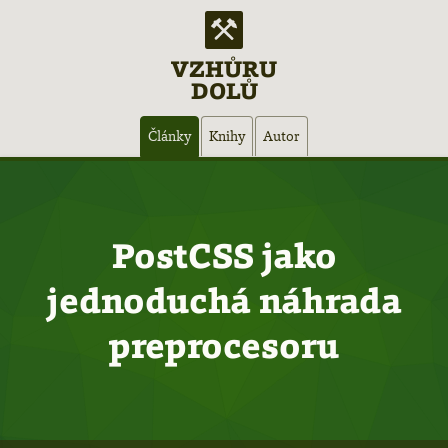
VZHŮRU
DOLŮ
Hlavní
Články
Knihy
Autor
navigace
PostCSS jako
jednoduchá náhrada
preprocesoru