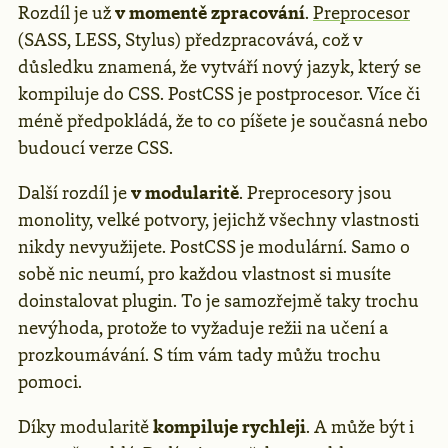
Rozdíl je už
v momentě zpracování
.
Preprocesor
(SASS, LESS, Stylus) předzpracovává, což v
důsledku znamená, že vytváří nový jazyk, který se
kompiluje do CSS. PostCSS je postprocesor. Více či
méně předpokládá, že to co píšete je současná nebo
budoucí verze CSS.
Další rozdíl je
v modularitě
. Preprocesory jsou
monolity, velké potvory, jejichž všechny vlastnosti
nikdy nevyužijete. PostCSS je modulární. Samo o
sobě nic neumí, pro každou vlastnost si musíte
doinstalovat plugin. To je samozřejmě taky trochu
nevýhoda, protože to vyžaduje režii na učení a
prozkoumávání. S tím vám tady můžu trochu
pomoci.
Díky modularitě
kompiluje rychleji
. A může být i