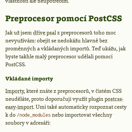
vlastností ale neupotřebím.
Preprocesor pomocí PostCSS
Jak už jsem
dříve psal
z preprocesorů toho moc
nevyužívám: obejít se nedokážu hlavně bez
proměnných a vkládaných importů. Teď ukážu, jak
byste takhle malý preprocesor udělali pomocí
PostCSS.
Vkládané importy
Importy
, které znáte z preprocesorů, v čistém CSS
neuděláte, proto doporučuji využít plugin
postcss-
easy-import
. Umí také automaticky rozpoznat cesty
k do
nebo importovat všechny
/node_modules
soubory v adresáři: