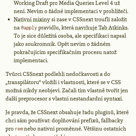
Working Draft pro Media Queries Level 4 už
není. Nevím o žádné implementaci v prohlížeči.
Nativní mixiny
si zase v CSSnext troufli založit
na
pravidlu, která
navrhuje Tab Atkinks
.
@apply
To je sice důležitá osoba, ale specifikaci napsal
jako soukromník. Opět nevím o žádném
pokračujícím specifikačním procesu natož
implementaci.
Tvůrci CSSnext podlehli nedočkavosti a do
„transpilátoru“ vložili i vlastnosti, které se v CSS
možná nikdy neobjeví. Začali tím vlastně tvořit jen
další preprocesor s vlastní nestandardní syntaxí.
Je pravda, že CSSnext obsahuje řadu pluginů, které
chci sám používat: doplňování prefixů, fallbacky
pro
nebo nativní proměnné. Většinu ostatních
rem