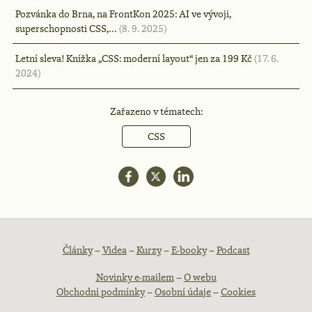
Pozvánka do Brna, na FrontKon 2025: AI ve vývoji,
superschopnosti CSS,…
(8. 9. 2025)
Letní sleva! Knížka „CSS: moderní layout“ jen za 199 Kč
(17. 6.
2024)
Zařazeno v tématech:
CSS
Patička
Články
–
Videa
–
Kurzy
–
E-booky
–
Podcast
Novinky e-mailem
–
O webu
webu
Obchodní podmínky
–
Osobní údaje
–
Cookies