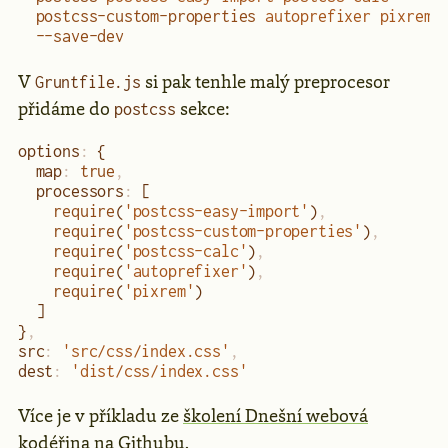
  postcss-custom-properties
 autoprefixer
 pixrem
  --save-dev
V
si pak tenhle malý preprocesor
Gruntfile.js
přidáme do
sekce:
postcss
options
:
 {
  map
:
 true
,
  processors
:
 [
    require
(
'postcss-easy-import'
)
,
    require
(
'postcss-custom-properties'
)
,
    require
(
'postcss-calc'
)
,
    require
(
'autoprefixer'
)
,
    require
(
'pixrem'
)
  ]
}
,
src
:
 'src/css/index.css'
,
dest
:
 'dist/css/index.css'
Více je v příkladu ze
školení Dnešní webová
kodéřina
na Githubu
.