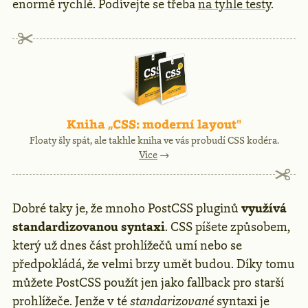
enormě rychlé. Podívejte se třeba
na tyhle testy
.
Reklama
Kniha „CSS: moderní layout"
Floaty šly spát, ale takhle kniha ve vás probudí CSS kodéra.
Více
→
Dobré taky je, že mnoho PostCSS pluginů
využívá
standardizovanou syntaxi
. CSS píšete způsobem,
který už dnes část prohlížečů umí nebo se
předpokládá, že velmi brzy umět budou. Díky tomu
můžete PostCSS použít jen jako fallback pro starší
prohlížeče. Jenže v té
standarizované
syntaxi je