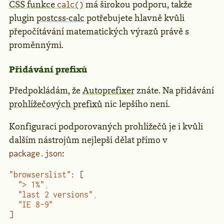
CSS funkce
má širokou podporu, takže
calc()
plugin
postcss-calc
potřebujete hlavně kvůli
přepočítávání matematických výrazů právě s
proměnnými.
Přidávání prefixů
Předpokládám, že
Autoprefixer
znáte. Na přidávání
prohlížečových prefixů
nic lepšího není.
Konfiguraci podporovaných prohlížečů je i kvůli
dalším nástrojům nejlepší dělat přímo v
:
package.json
"browserslist"
: [
  "> 1%"
,
  "last 2 versions"
,
  "IE 8-9"
]