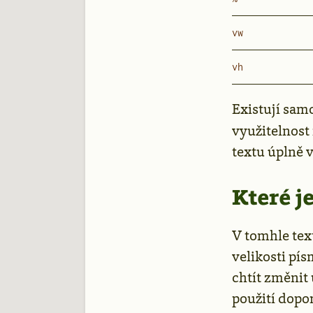
vw
vh
Existují sam
využitelnost
textu úplně
Které j
V tomhle tex
velikosti pís
chtít změnit 
použití dopo