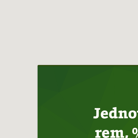
Hlavní
navigace
Jedno
rem, 