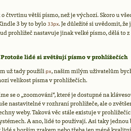
 o čtvrtinu větší písmo, než je výchozí. Skoro u vš
 Kindle 3 by to bylo
. Je důležité si uvědomit, že j
33px
ud prohlížeč nastavuje jinak velké písmo, dělá to
 Protože lidé si zvětšují písmo v prohlížečích
m už tady použili
, našim milým uživatelům byc
px
ozí velikost písma v prohlížečích.
íme se o „zoomování“, které je dostupné na kláves
e nastavitelné v rozhraní prohlížeče, ale o zvětšen
echny weby. Taková věc stále existuje v prohlížečí
ystémech. A ano, lidé to používají. Asi taky jedno
iž lidé s horším zrakem nebo třeba jen méně kvalitní