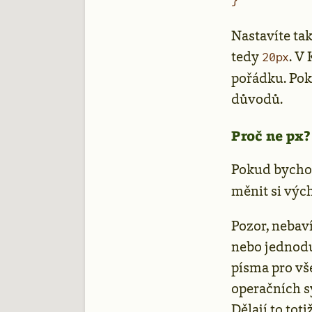
Nastavíte tak
tedy
. V
20px
pořádku. Pok
důvodů.
Proč ne px?
Pokud bycho
měnit si vých
Pozor, nebav
nebo jednoduš
písma pro vš
operačních s
Dělají to tot