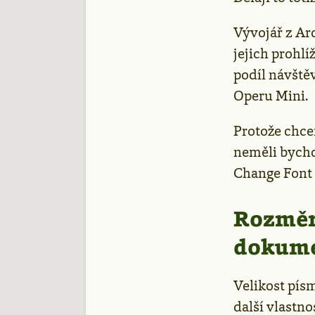
Vývojář z Arc
jejich prohlí
podíl návště
Operu Mini.
Protože chce
neměli bychom
Change Font 
Rozměry
dokume
Velikost písm
další vlastn