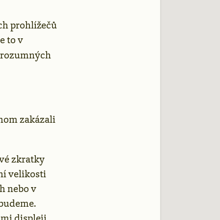
ech prohlížečů
e to v
 z rozumných
hom zakázali
ové zkratky
í velikosti
ch nebo v
u budeme.
mi displeji.