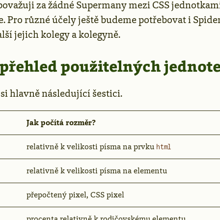
epovažuji za žádné Supermany mezi CSS jednotkami.
e. Pro různé účely ještě budeme potřebovat i Spide
ší jejich kolegy a kolegyně.
přehled použitelných jednot
i hlavně následující šestici.
Jak počítá rozměr?
relativně k velikosti písma na prvku
html
relativně k velikosti písma na elementu
přepočtený pixel, CSS pixel
procenta relativně k rodičovskému elementu