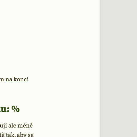
ám
na konci
u: %
tují ale méně
ě tak, aby se