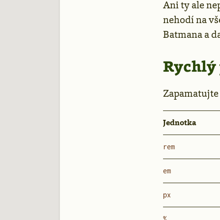
Ani ty ale n
nehodí na vš
Batmana a dal
Rychlý 
Zapamatujte s
Jednotka
rem
em
px
%