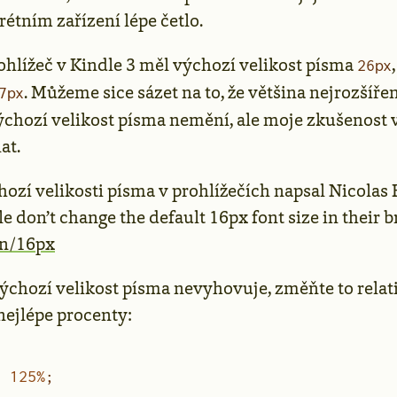
étním zařízení lépe četlo.
ohlížeč v Kindle 3 měl výchozí velikost písma
26px
. Můžeme sice sázet na to, že většina nejrozšíře
7px
chozí velikost písma nemění, ale moje zkušenost ve
at.
ozí velikosti písma v prohlížečích napsal Nicolas
e don’t change the default 16px font size in their 
in/16px
chozí velikost písma nevyhovuje, změňte to relat
nejlépe procenty:
:
 125
%
;