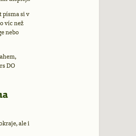
t písma si v
to víc než
ge nebo
sahem,
ers DO
ma
kraje, ale i