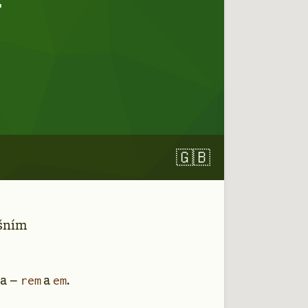
🇬🇧
ešním
ma –
a
.
rem
em