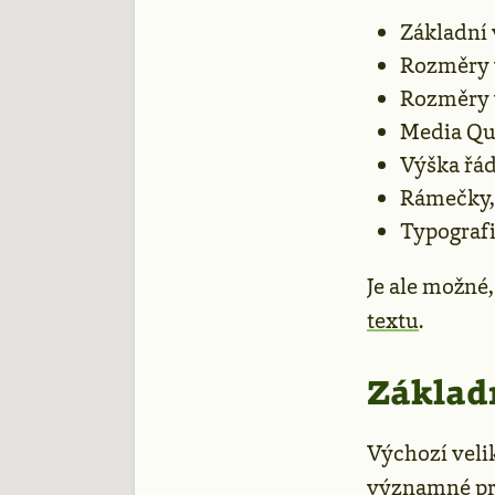
Základní
Rozměry v
Rozměry v
Media Qu
Výška řá
Rámečky,
Typografi
Je ale možné,
textu
.
Základn
Výchozí velik
významné proh