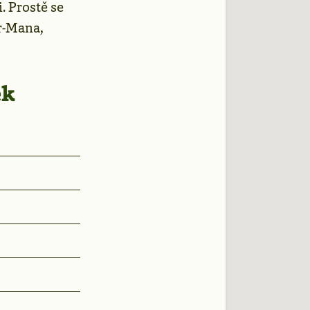
 Prostě se
r-Mana,
ek