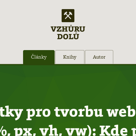
VZHŮRU
DOLŮ
Články
Knihy
Autor
tky pro tvorbu web
%, px, vh, vw): Kde 