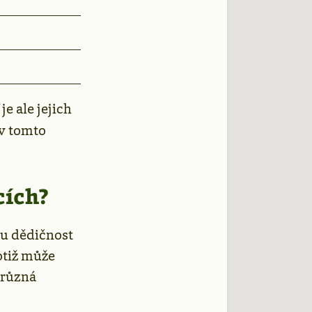
 je ale jejich
 v tomto
cích?
ou dědičnost
totiž může
 různá