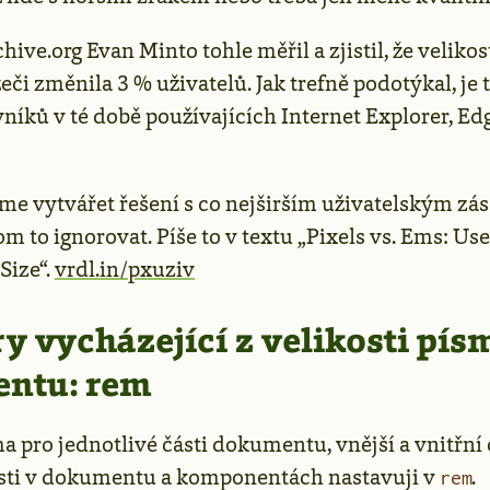
hive.org Evan Minto tohle měřil a zjistil, že velikos
žeči změnila 3 % uživatelů. Jak trefně podotýkal, je 
vníků v té době používajících Internet Explorer, Ed
me vytvářet řešení s co nejširším uživatelským zá
 to ignorovat. Píše to v textu „Pixels vs. Ems: Us
Size“.
vrdl.in/pxuziv
 vycházející z velikosti pís
ntu: rem
a pro jednotlivé části dokumentu, vnější a vnitřní o
osti v dokumentu a komponentách nastavuji v
.
rem