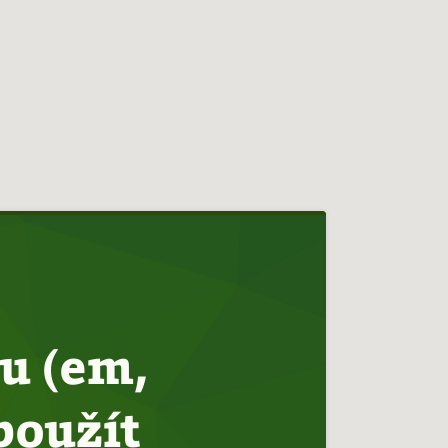
u (em,
použít