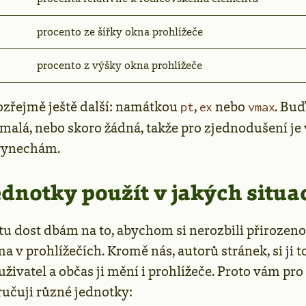
procento ze šířky okna prohlížeče
procento z výšky okna prohlížeče
ozřejmě ještě další: namátkou
,
nebo
. Buď
pt
ex
vmax
 malá, nebo skoro žádná, takže pro zjednodušení je
 vynechám.
ednotky použít v jakých situa
tu dost dbám na to, abychom si nerozbili přirozen
ma v prohlížečích. Kromě nás, autorů stránek, si ji 
uživatel a občas ji mění i prohlížeče. Proto vám pro
ručuji různé jednotky: