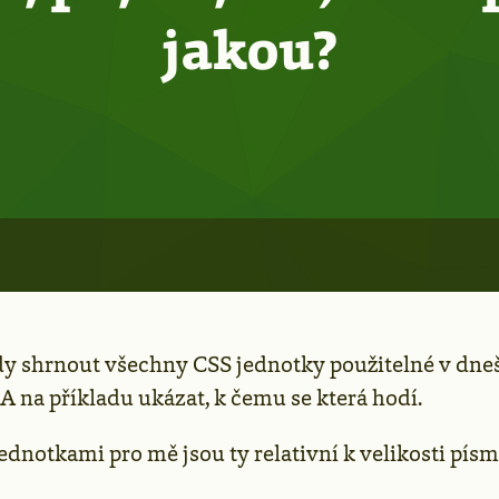
jakou?
dy shrnout všechny CSS jednotky použitelné v dn
A na příkladu ukázat, k čemu se která hodí.
ednotkami pro mě jsou ty relativní k velikosti pís