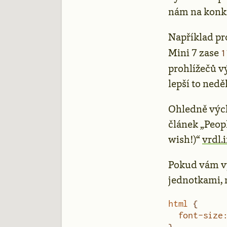
nám na konkr
Například pr
Mini 7 zase
1
prohlížečů vý
lepší to neděl
Ohledně vých
článek „Peopl
wish!)“
vrdl.
Pokud vám vý
jednotkami, 
html
 {
  font-size
}