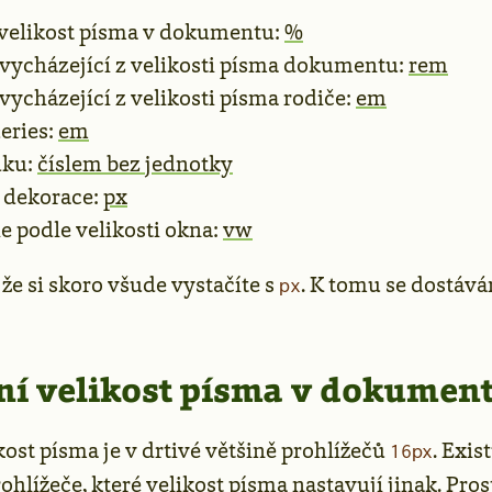
 velikost písma v dokumentu:
%
ycházející z velikosti písma dokumentu:
rem
ycházející z velikosti písma rodiče:
em
eries:
em
dku:
číslem bez jednotky
 dekorace:
px
e podle velikosti okna:
vw
 že si skoro všude vystačíte s
. K tomu se dostáv
px
í velikost písma v dokument
ost písma je v drtivé většině prohlížečů
. Exis
16px
lížeče, které velikost písma nastavují jinak. Prost