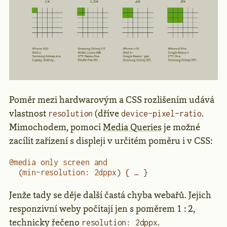
Poměr mezi hardwarovým a CSS rozlišením udává
vlastnost
(dříve
.
resolution
device-pixel-ratio
Mimochodem, pomocí
Media Queries
je možné
zacílit zařízení s displeji v určitém poměru i v CSS:
@media
 only
 screen
 and
  (
min-resolution
:
 2
dppx
) { … }
Jenže tady se děje další častá chyba webařů. Jejich
responzivní weby počítají jen s poměrem 1 : 2,
technicky řečeno
.
resolution: 2dppx