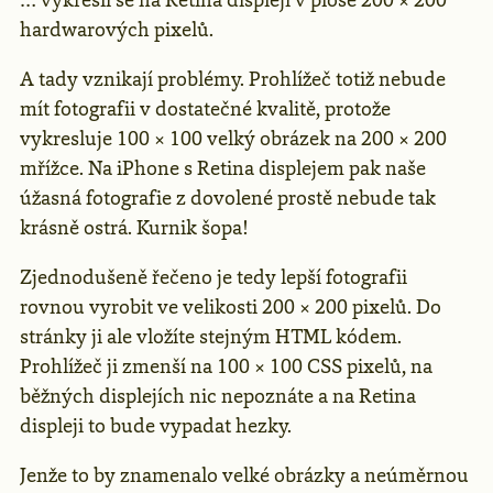
… vykreslí se na Retina displeji v ploše 200 × 200
hardwarových pixelů.
A tady vznikají problémy. Prohlížeč totiž nebude
mít fotografii v dostatečné kvalitě, protože
vykresluje 100 × 100 velký obrázek na 200 × 200
mřížce. Na iPhone s Retina displejem pak naše
úžasná fotografie z dovolené prostě nebude tak
krásně ostrá. Kurnik šopa!
Zjednodušeně řečeno je tedy lepší fotografii
rovnou vyrobit ve velikosti 200 × 200 pixelů. Do
stránky ji ale vložíte stejným HTML kódem.
Prohlížeč ji zmenší na 100 × 100 CSS pixelů, na
běžných displejích nic nepoznáte a na Retina
displeji to bude vypadat hezky.
Jenže to by znamenalo velké obrázky a neúměrnou