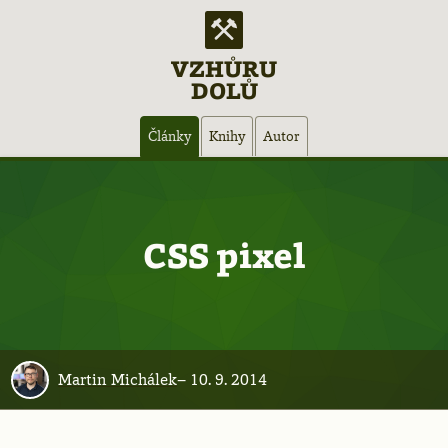
VZHŮRU
DOLŮ
Hlavní
Články
Knihy
Autor
navigace
CSS pixel
Martin Michálek
–
10. 9. 2014