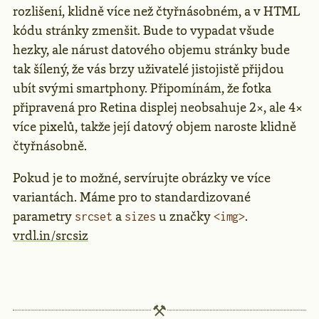
rozlišení, klidně více než čtyřnásobném, a v HTML
kódu stránky zmenšit. Bude to vypadat všude
hezky, ale nárust datového objemu stránky bude
tak šílený, že vás brzy uživatelé jistojistě přijdou
ubít svými smartphony. Připomínám, že fotka
připravená pro Retina displej neobsahuje 2×, ale 4×
více pixelů, takže její datový objem naroste klidně
čtyřnásobně.
Pokud je to možné, servírujte obrázky ve více
variantách. Máme pro to standardizované
parametry
a
u značky
.
srcset
sizes
<img>
vrdl.in/srcsiz