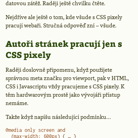
datovou zátěž. Raději ještě chvilku čtěte.
Nejdříve ale ještě o tom, kde všude s CSS pixely
pracují webaři. Stručná odpověď zní – všude.
Autoři stránek pracují jen s
CSS pixely
Raději doslovně připomenu, když použijete
správnou meta značku pro viewport, pak v HTML,
CSS i Javascriptu vždy pracujeme s CSS pixely. K
těm hardwarovým prostě jako vývojáři přístup
nemáme.
Takže když napíšu následující podmínku…
@media
 only
 screen
 and
  (
max-width
:
 600
px
) { … }