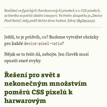
Rozlišení ve fyzických (hardwarových) pixelech a v CSS pixelech,
ze kterého se počítá ideální viewport. Ve třetím sloupečku je „Device
Pixel Ratio“, tedy podíl těchto dvou hodnot. Zdroj:
MyDevice.io
Ježíši, to je průšvih, co? Budeme vytvářet obrázky
pro každé
?
device-pixel-ratio
Nějak se to řešit dá, nebojte. Jen člověk musí
opustit staré zvyky.
Řešení pro svět s
nekonečným množstvím
poměrů CSS pixelů k
harwarovým