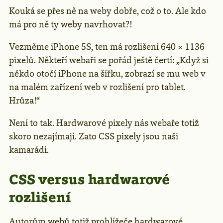
Kouká se přes ně na weby dobře, což o to. Ale kdo
má pro ně ty weby navrhovat?!
Vezměme iPhone 5S, ten má rozlišení 640 × 1136
pixelů. Někteří webaři se pořád ještě čertí: „Když si
někdo otočí iPhone na šířku, zobrazí se mu web v
na malém zařízení web v rozlišení pro tablet.
Hrůza!“
Není to tak. Hardwarové pixely nás webaře totiž
skoro nezajímají. Zato CSS pixely jsou naši
kamarádi.
CSS versus hardwarové
rozlišení
Autorům webů totiž prohlížeče hardwarové