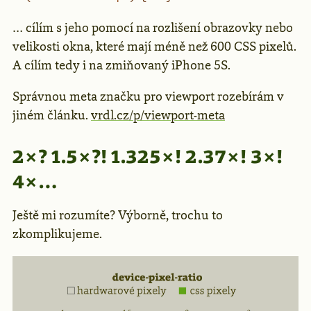
… cílím s jeho pomocí na rozlišení obrazovky nebo
velikosti okna, které mají méně než 600 CSS pixelů.
A cílím tedy i na zmiňovaný iPhone 5S.
Správnou meta značku pro viewport rozebírám v
jiném článku.
vrdl.cz/p/viewport-meta
2×? 1.5×?! 1.325×! 2.37×! 3×!
4×…
Ještě mi rozumíte? Výborně, trochu to
zkomplikujeme.