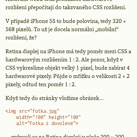
rozlišení přepočítají do takzvaného CSS rozlišení.
V případě iPhone 5S to bude polovina, tedy 320 ×
568 pixelů. To už je docela normální „mobilní“
rozlišení, že?
Retina displej na iPhone má tedy poměr mezi CSS a
hardwarovým rozlišením 1 : 2. Ale pozor, když v
CSS vykreslíme objekt velký 1 pixel, bude zabírat 4
hardwarové pixely. Půjde o mřížku o velikosti 2 × 2
pixely, odtud ten poměr 1 : 2.
Když tedy do stránky vložíme obrázek…
<
img
 src
=
"fotka.jpg"
    width
=
"100"
 height
=
"100"
    alt
=
"Fotka z dovolené"
>