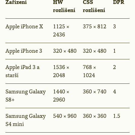
Zařízení
HW
CSS
DPR
rozlišení
rozlišení
Apple iPhone X
1125 ×
375 × 812
3
2436
Apple iPhone 3
320 × 480
320 × 480
1
Apple iPad 3 a
1536 ×
768 ×
2
starší
2048
1024
Samsung Galaxy
1440 ×
360 × 740
4
S8+
2960
Samsung Galaxy
540 × 960
360 × 360
1.5
S4 mini