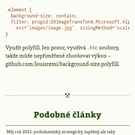
.element
 {
  background-size
:
 contain
;
  filter
:
 progid:DXImageTransform.Microsoft.Alph
    src=
'images/image.jpg'
,
 sizingMethod=
'scale'
}
Využít polyfill. Jen pozor, využívá
soubory,
.htc
takže může nepřiměřeně zhoršovat výkon –
github.com/louisremi/background-size-polyfill
.
Podobné články
Můj rok 2025: podnikatelský, strategický, úspěšný, ale taky