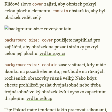
Klíčové slovo
zajistí, aby obrázek pokryl
cover
celou plochu elementu.
obstará to, aby byl
contain
obrázek vidět celý.
použijete například pro
background-size: cover
zajištění, aby obrázek na pozadí stránky pokryl
celou její plochu.
vrdl.in/ognci
zase v situaci, kdy máte
background-size: contain
ikonku na pozadí elementu, jenž bude na různých
rozlišeních obrazovky různě velký. Nebo když
chcete prohlížeči poslat dvojnásobně nebo třeba
trojnásobně velký obrázek kvůli vysokokapacitním
displejům.
vrdl.in/ef6cp
Tip: Pokud máte tendenci takto pracovat s ikonami,