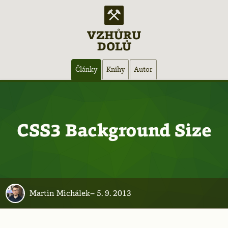
VZHŮRU
DOLŮ
Hlavní
Články
Knihy
Autor
navigace
CSS3 Background Size
Martin Michálek
–
5. 9. 2013