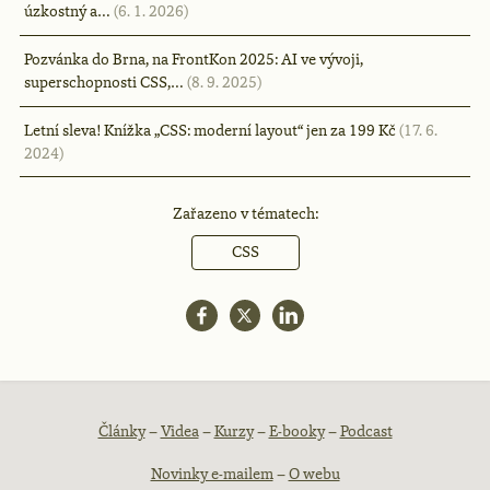
úzkostný a…
(6. 1. 2026)
Pozvánka do Brna, na FrontKon 2025: AI ve vývoji,
superschopnosti CSS,…
(8. 9. 2025)
Letní sleva! Knížka „CSS: moderní layout“ jen za 199 Kč
(17. 6.
2024)
Zařazeno v tématech:
CSS
Patička
Články
–
Videa
–
Kurzy
–
E-booky
–
Podcast
Novinky e-mailem
–
O webu