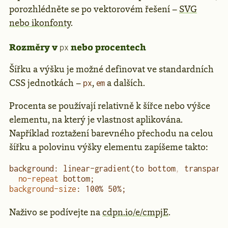
porozhlédněte se po vektorovém řešení –
SVG
nebo ikonfonty
.
Rozměry v
nebo procentech
px
Šířku a výšku je možné definovat ve standardních
CSS jednotkách –
,
a dalších.
px
em
Procenta se používají relativně k šířce nebo výšce
elementu, na který je vlastnost aplikována.
Například roztažení barevného přechodu na celou
šířku a polovinu výšky elementu zapíšeme takto:
background: linear-gradient(to bottom
,
 transpare
  no-repeat
 bottom;
background-size
: 100% 50%;
Naživo se podívejte na
cdpn.io/e/cmpjE
.