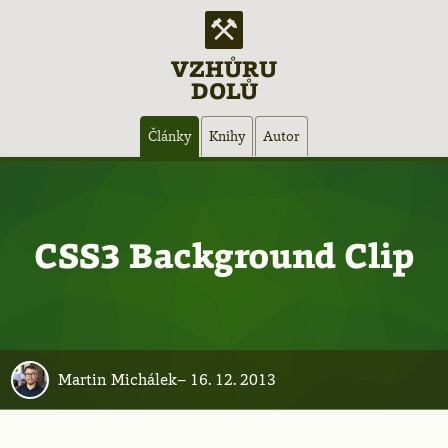
VZHŮRU
DOLŮ
Hlavní
Články
Knihy
Autor
navigace
CSS3 Background Clip
Martin Michálek
–
16. 12. 2013