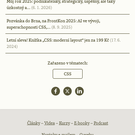
Můj rok 2025: podnikatelský, strategický, úspěšný, ale taky
úzkostný a…
(6. 1. 2026)
Pozvánka do Brna, na FrontKon 2025: AI ve vývoji,
superschopnosti CSS,…
(8. 9. 2025)
Letní sleva! Knížka „CSS: moderní layout“ jen za 199 Kč
(17. 6.
2024)
Zařazeno v tématech:
CSS
Patička
Články
–
Videa
–
Kurzy
–
E-booky
–
Podcast
Novinky e-mailem
–
O webu