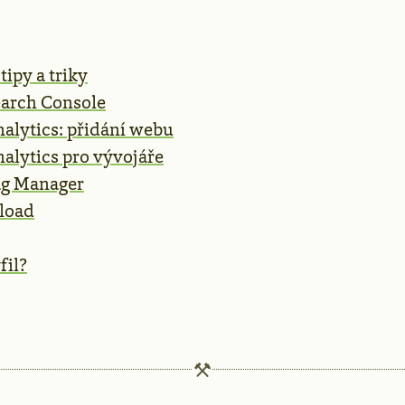
tipy a triky
earch Console
alytics: přidání webu
alytics pro vývojáře
ag Manager
load
fil?