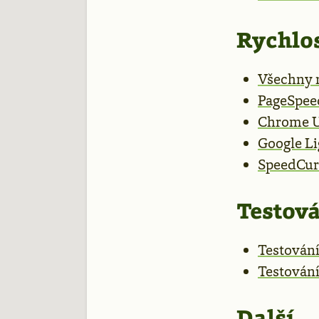
Rychlo
Všechny 
PageSpeed
Chrome U
Google L
SpeedCur
Testov
Testován
Testování
Další