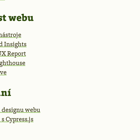
st webu
nástroje
 Insights
X Report
ighthouse
ve
ání
í designu webu
 s Cypress.js