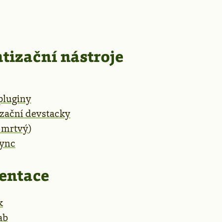
tizační nástroje
 pluginy
zační devstacky
e mrtvý
)
ync
entace
k
ab