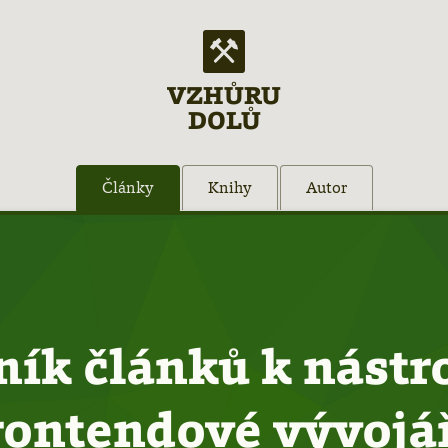
VZHŮRU
DOLŮ
Články
Knihy
Autor
ník článků k nástr
rontendové vývojá