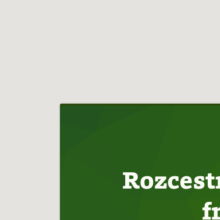
Hlavní
navigace
Rozcest
f