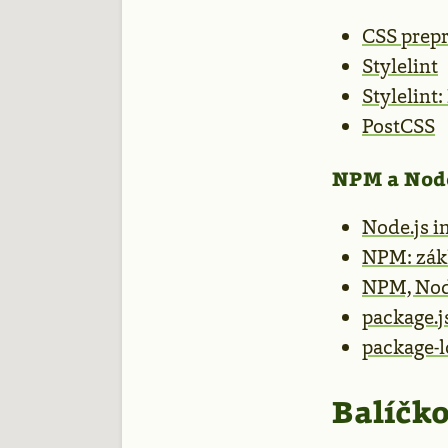
CSS prep
Stylelint
Stylelint:
PostCSS
NPM a Nod
Node.js i
NPM: zák
NPM, Nod
package.j
package-l
Balíčko