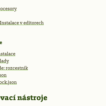
rocesory
 Instalace v editorech
e
nstalace
lady
e: rozcestník
son
ock.json
vací nástroje