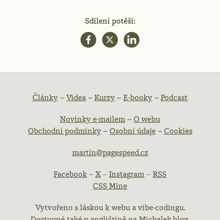
Sdílení potěší:
atička
Články
–
Videa
–
Kurzy
–
E-booky
–
Podcast
Novinky e-mailem
–
O webu
ebu
Obchodní podmínky
–
Osobní údaje
–
Cookies
martin@pagespeed.cz
Facebook
–
X
–
Instagram
–
RSS
CSS Mine
Vytvořeno s láskou k webu a vibe-codingu.
Dostupné také v angličtině na
Michalek.blog
.