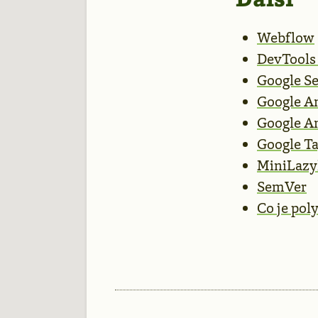
Webflow
DevTools 
Google S
Google An
Google An
Google T
MiniLazy
SemVer
Co je poly