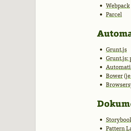
Webpack
Parcel
Automa
Grunt.js
Grunt.js:
Automati
Bower
(
j
Browsers
Dokum
Storyboo
Pattern L