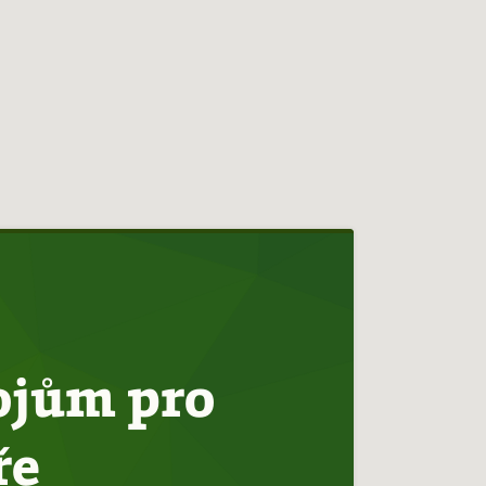
ojům pro
ře