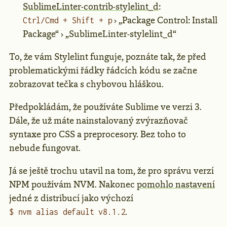
SublimeLinter-contrib-stylelint_d
:
› „Package Control: Install
Ctrl/Cmd + Shift + p
Package“ › „SublimeLinter-stylelint_d“
To, že vám Stylelint funguje, poznáte tak, že před
problematickými řádky řádcích kódu se začne
zobrazovat tečka s chybovou hláškou.
Předpokládám, že používáte Sublime ve verzi 3.
Dále, že už máte nainstalovaný zvýrazňovač
syntaxe pro CSS a preprocesory. Bez toho to
nebude fungovat.
Já se ještě trochu utavil na tom, že pro správu verzí
NPM používám NVM. Nakonec
pomohlo nastavení
jedné z distribucí jako výchozí
.
$ nvm alias default v8.1.2