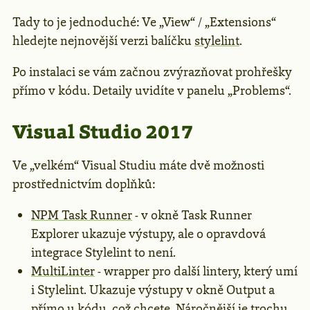
Tady to je jednoduché: Ve „View“ / „Extensions“
hledejte nejnovější verzi balíčku
stylelint
.
Po instalaci se vám začnou zvýrazňovat prohřešky
přímo v kódu. Detaily uvidíte v panelu „Problems“.
Visual Studio 2017
Ve „velkém“ Visual Studiu máte dvě možnosti
prostřednictvím doplňků:
NPM Task Runner
- v okně Task Runner
Explorer ukazuje výstupy, ale o opravdová
integrace Stylelint to není.
MultiLinter
- wrapper pro další lintery, který umí
i Stylelint. Ukazuje výstupy v okně Output a
přímo u kódu, což chcete. Náročnější je trochu