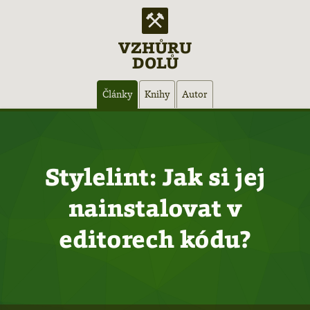
VZHŮRU
DOLŮ
Hlavní
Články
Knihy
Autor
navigace
Stylelint: Jak si jej
nainstalovat v
editorech kódu?