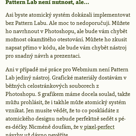
Pattern Lab není nutnost, ale…
Asi byste atomický systém dokázali implementovat
bez Pattern Labu. Ale moc to nedoporučuji. Můžete
ho navrhnout v Photoshopu, ale bude vám chybět
možnost okamžitého otestování. Můžete ho zkusit
napsat přímo v kódu, ale bude vám chybět nástroj
pro snadný návrh a prezentaci.
Ani v případě mé práce pro Webmium není Pattern
Lab jediný nástroj. Grafické materiály dostávám v
běžných celostránkových souborech z
Photoshopu. S grafikem máme docela soulad, takže
můžu prohlásit, že i takhle může atomický systém
vznikat. Jen musíte vědět, že to co poskládáte z
atomického designu nebude perfektně sedět s pé-
es-déčky. Nicméně doufám, že
v pixel-perfect
návrhy
už dávno nevěříte.