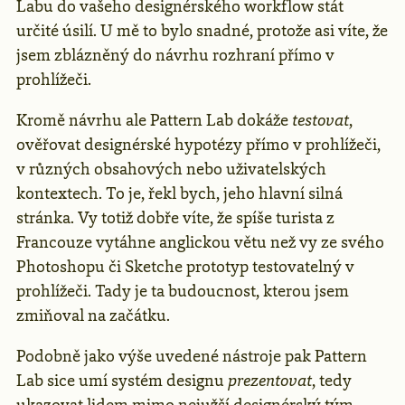
Labu do vašeho designérského workflow stát
určité úsilí. U mě to bylo snadné, protože asi víte, že
jsem zblázněný do návrhu rozhraní přímo v
prohlížeči.
Kromě návrhu ale Pattern Lab dokáže
testovat
,
ověřovat designérské hypotézy přímo v prohlížeči,
v různých obsahových nebo uživatelských
kontextech. To je, řekl bych, jeho hlavní silná
stránka. Vy totiž dobře víte, že spíše turista z
Francouze vytáhne anglickou větu než vy ze svého
Photoshopu či Sketche prototyp testovatelný v
prohlížeči. Tady je ta budoucnost, kterou jsem
zmiňoval na začátku.
Podobně jako výše uvedené nástroje pak Pattern
Lab sice umí systém designu
prezentovat
, tedy
ukazovat lidem mimo nejužší designérský tým.