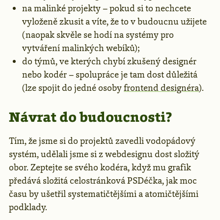
na malinké projekty – pokud si to nechcete
vyloženě zkusit a víte, že to v budoucnu užijete
(naopak skvěle se hodí na systémy pro
vytváření malinkých webíků);
do týmů, ve kterých chybí zkušený designér
nebo kodér – spolupráce je tam dost důležitá
(lze spojit do jedné osoby
frontend designéra
).
Návrat do budoucnosti?
Tím, že jsme si do projektů zavedli vodopádový
systém, udělali jsme si z webdesignu dost složitý
obor. Zeptejte se svého kodéra, když mu grafik
předává složitá celostránková PSDéčka, jak moc
času by ušetřil systematičtějšími a atomičtějšími
podklady.