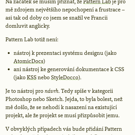
Na začátek se musím přiznat, že
Pattern Lab
je pro
mě zdrojem největšího nepochopení a frustrace –
asi tak od doby co jsem se snažil ve Francii
domluvit anglicky.
Pattern Lab totiž není:
nástroj k prezentaci systému designu (jako
AtomicDocs
)
ani nástroj ke generování dokumentace k CSS
(jako
KSS
nebo
StyleDocco
).
Je to nástroj pro
návrh
. Tedy spíše v kategorii
Photoshop nebo Sketch. Jejda, to byla bolest, než
mě došlo, že se nehodí k nasazení na existující
projekt, ale že projekt se musí přizpůsobit jemu.
V obvyklých případech vás bude přidání Pattern