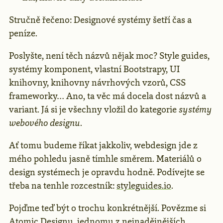
Stručně řečeno: Designové systémy šetří čas a
peníze.
Poslyšte, není těch názvů nějak moc? Style guides,
systémy komponent, vlastní Bootstrapy, UI
knihovny, knihovny návrhových vzorů, CSS
frameworky… Ano, ta věc má docela dost názvů a
variant. Já si je všechny vložil do kategorie
systémy
webového designu
.
Ať tomu budeme říkat jakkoliv, webdesign jde z
mého pohledu jasně tímhle směrem. Materiálů o
design systémech je opravdu hodně. Podívejte se
třeba na tenhle rozcestník:
styleguides.io
.
Pojďme teď být o trochu konkrétnější. Povězme si
Atomic Designu, jednomu z nejnadějnějších