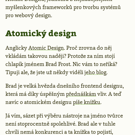
myšlenkových frameworků pro tvorbu systémů
pro webový design.
Atomický design
Anglicky
Atomic Design
. Proč zrovna do něj
vkládám takovou naději? Protože za ním stojí
chlapík jménem Brad Frost. Nic vám to neříká?
Tipuji ale, že jste už někdy viděli
jeho blog
.
Brad je velká hvězda dnešního frontend designu,
která má díky úspěšným
přednáškám
vliv. A teď
navíc o atomickém designu
píše knížku
.
Já vím, sázet při výběru nástroje na jméno tvůrce
není stoprocentně spolehlivé. Brad ale v tuhle
chvíli nemá konkurenci a ta knížka to pojistí,