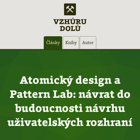
VZHŮRU
DOLŮ
Hlavní
Články
Knihy
Autor
navigace
Atomický design a
Pattern Lab: návrat do
budoucnosti návrhu
uživatelských rozhraní