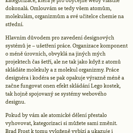
kategorizace, která je pro obyčejné weby vlastně
dokonalá. Omlouvám se tedy všem atomům,
molekulám, organizmům a své učitelce chemie na
střední.
Hlavním důvodem pro zavedení designových
systémů je – ušetření práce. Organizace komponent
o méně úrovních, obvyklá na jiných mých
projektech čas šetří, ale ne tak jako když z atomů
skládáte molekuly a z molekul organizmy. Práce
designéra i kodéra se pak opakuje výrazně méně a
začne fungovat onen efekt skládání Lego kostek,
tak hojně spojovaný se systémy webového
designu.
Pokud by vám ale atomické dělení přestalo
vyhovovat, kategorizaci si můžete sami změnit.
Brad Frost k tomu vyloženě vybízí a ukazuje i