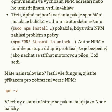
oprávněními ve výchozím NPM adresáři nebo
ho umístit jinam.
vrdl.in/4hlaw
Třetí, úplně nejhorší varianta pak je spouštění
instalace balíčků v administrátorském režimu
(
) pokaždé, když vám NPM
sudo npm install …
zahlásí problém s právy
(
). Autor NPM o
npm ERR! Attempt to unlock …
tomhle postupu údajně prohlásil, že je bezpečný
jako nechat se stříhat motorovou pilou. Což
sedí.
Máte nainstalováno? Jestli vše funguje, zjistíte
příkazem pro zobrazení verze NPM:
npm
 -v
Všechny ostatní nástroje se pak instalují jako Node
balíčky.