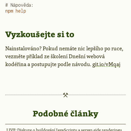
# Nápověda:
npm
 help
Vyzkoušejte si to
Nainstalováno? Pokud nemáte nic lepšího po ruce,
vezměte příklad ze školení Dnešní webová
kodéřina a postupujte podle návodu.
git.io/vMqaj
Podobné články
LIVE: Diskuze o buildování JavaScriptu a server-side renderingu