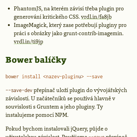
PhantomJS, na kterém závisí třeba plugin pro
generování kritického CSS.
vrdl.in/fa8jb
ImageMagick, který zase potřebují pluginy pro
práci s obrázky jako grunt-contrib-imagemin.
vrdl.in/ti9jp
Bower balíčky
bower
 install
 <
nazev-plugin
u
>
 --save
přepínač uloží plugin do vývojářských
--save-dev
závislostí. U začátečníků se používá hlavně v
souvislosti s Gruntem a jeho pluginy. Ty
instalujeme pomocí NPM.
Pokud bychom instalovali jQuery, půjde o