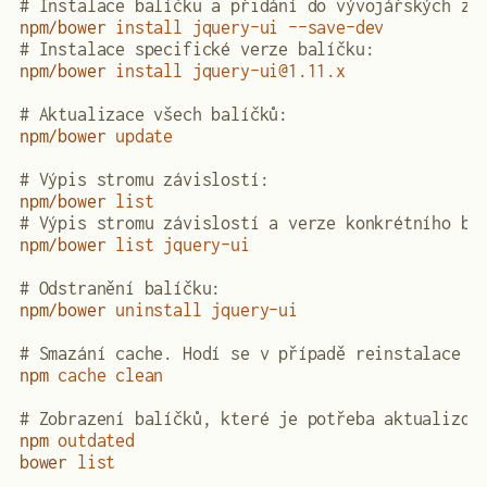
# Instalace balíčku a přidání do vývojářských zá
npm/bower
 install
 jquery-ui
 --save-dev
# Instalace specifické verze balíčku:
npm/bower
 install
 jquery-ui@1.11.x
# Aktualizace všech balíčků:
npm/bower
 update
# Výpis stromu závislostí:
npm/bower
 list
# Výpis stromu závislostí a verze konkrétního ba
npm/bower
 list
 jquery-ui
# Odstranění balíčku:
npm/bower
 uninstall
 jquery-ui
# Smazání cache. Hodí se v případě reinstalace s
npm
 cache
 clean
# Zobrazení balíčků, které je potřeba aktualizov
npm
 outdated
bower
 list