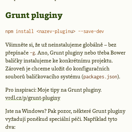
Grunt pluginy
npm
 install
 <
nazev-plugin
u
>
 --save-dev
Všimněte si, že už neinstalujeme globálně – bez
přepínače
. Ano, Grunt pluginy nebo třeba Bower
-g
balíčky instalujeme ke konkrétnímu projektu.
Zároveň je chceme uložit do konfiguračních
souborů balíčkovacího systému (
).
packages.json
Pro inspiraci: Moje tipy na Grunt pluginy.
vrdl.cz/p/grunt-pluginy
Jste na Windows? Pak pozor, některé Grunt pluginy
vyžadují poněkud speciální péči. Například tyto
dva: