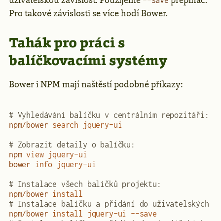
uživatelskou závislost. Použijeme
přepínač.
--save
Pro takové závislosti se více hodí Bower.
Tahák pro práci s
balíčkovacími systémy
Bower i NPM mají naštěstí podobné příkazy:
# Vyhledávání balíčku v centrálním repozitáři:
npm/bower
 search
 jquery-ui
# Zobrazit detaily o balíčku:
npm
 view
 jquery-ui
bower
 info
 jquery-ui
# Instalace všech balíčků projektu:
npm/bower
 install
# Instalace balíčku a přidání do uživatelských z
npm/bower
 install
 jquery-ui
 --save