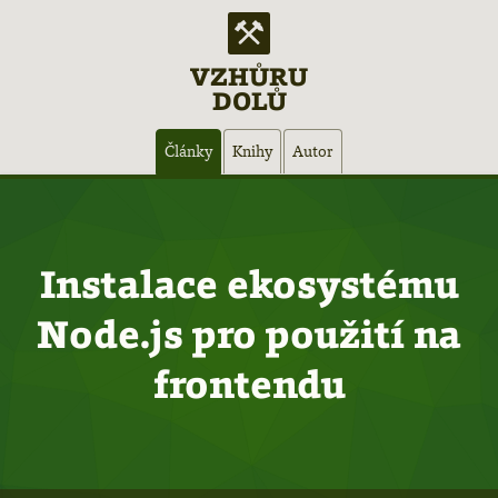
VZHŮRU
DOLŮ
Hlavní
Články
Knihy
Autor
navigace
Instalace ekosystému
Node.js pro použití na
frontendu