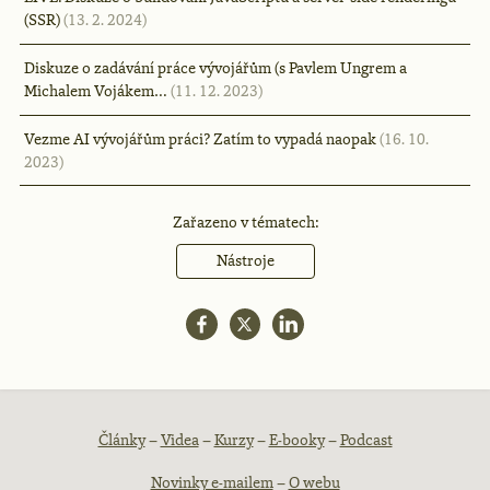
(SSR)
(13. 2. 2024)
Diskuze o zadávání práce vývojářům (s Pavlem Ungrem a
Michalem Vojákem…
(11. 12. 2023)
Vezme AI vývojářům práci? Zatím to vypadá naopak
(16. 10.
2023)
Zařazeno v tématech:
Nástroje
Patička
Články
–
Videa
–
Kurzy
–
E-booky
–
Podcast
Novinky e-mailem
–
O webu