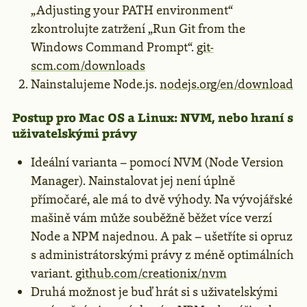
„Adjusting your PATH environment“
zkontrolujte zatržení „Run Git from the
Windows Command Prompt“.
git-
scm.com/downloads
Nainstalujeme Node.js.
nodejs.org/en/download
Postup pro Mac OS a Linux: NVM, nebo hraní s
uživatelskými právy
Ideální varianta – pomocí NVM (Node Version
Manager). Nainstalovat jej není úplně
přímočaré, ale má to dvě výhody. Na vývojářské
mašině vám může souběžně běžet více verzí
Node a NPM najednou. A pak – ušetříte si opruz
s administrátorskými právy z méně optimálních
variant.
github.com/creationix/nvm
Druhá možnost je buď hrát si s uživatelskými