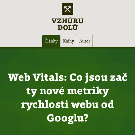
VZHŮRU
DOLŮ
Hlavní
Články
Knihy
Autor
navigace
Web Vitals: Co jsou zač
ty nové metriky
rychlosti webu od
Googlu?