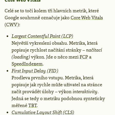
Celé se to točí kolem tří hlavních metrik, které
Google souhrnně označuje jako
Core Web Vitals
(CWV)
:
Largest Contentful Paint (LCP)
Největší vykreslení obsahu. Metrika, která
popisuje rychlost načítání stránky –
načítací
(loading)
výkon. Jde o něco mezi
FCP
a
SpeedIndexem
.
First Input Delay (FID)
Prodleva prvního vstupu. Metrika, která
popisuje jak rychle může uživatel na stránce
začít provádět úlohy – výkon
interaktivity
.
Jedná se tedy o metriku podobnou synteticky
měřené
TBT
.
Cumulative Layout Shift (CLS)