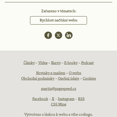
Zařazeno v tématech:
Rychlost načítání webu
Patička
Články
–
Videa
–
Kurzy
–
E-booky
–
Podcast
Novinky e-mailem
–
O webu
webu
Obchodní podmínky
–
Osobní údaje
–
Cookies
martin@pagespeed.cz
Facebook
–
X
–
Instagram
–
RSS
CSS Mine
Vytvořeno s láskou k webu a vibe-codingu.