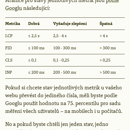
Hranice pro stavy jednotlivých metrik jsou
podle
Googlu
následující:
Metrika
Dobrá
Vyžaduje zlepšení
Špatná
LCP
≤ 2,5 s
2,5 - 4 s
> 4 s
FID
≤ 100 ms
100 - 300 ms
> 300 ms
CLS
≤ 0,1
0,1 - 0,25
> 0,25
INP
≤ 200 ms
200 - 500 ms
> 500 ms
Pokud si chcete stav jednotlivých metrik u vašeho
webu převést do jediného čísla, měli byste podle
Googlu použít hodnotu na 75. percentilu pro sadu
měření všech uživatelů – na mobilech i u počítačů.
No a pokud byste chtěli jen jeden stav, jedno