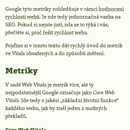
Google tyto metriky zohledňuje v rámci
hodnocení
rychlosti webů
. Je zde tedy jednoznačná vazba na
SEO. Pokud si nejste jistí, zda se to týká i vás,
přečtěte si,
proč řešit rychlost webu
.
Pojďme si v tomto textu dát rychlý úvod do metrik
ve Vitals obsažených a do způsobů měření.
Metriky
V sadě Web Vitals je metrik více, ale ty
nejpodstatnější Google označuje jako
Core Web
Vitals
. Jde tedy o jakési „základní životní funkce“
každého webu, jak by zněl jeden z možných
překladů.
Core Web Vitals