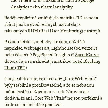
začít měřit sami a ukládat si data do
Google
Analytics
nebo vlastní analytiky.
Raději explicitně zmiňuji, že metrika FID se nedá
sbírat jinak než od reálných uživatelů, z
takzvaných RUM (Real User Monitoring) nástrojů.
Pokud měříte synteticky strojem, což dělá
například WebpageTest,
Lighthouse
(od
verze 6
)
nebo částečně PageSpeed Insights či
SpeedCurve
,
doporučuje se nahradit ji metrikou
Total Blocking
Time (TBT)
.
Google deklaruje, že chce, aby „Core Web Vitals“
byly stabilní a predikovatelné, a že se nebudou
měnit častěji než jednou za rok. Zároveň ale
dodává, že ani „Core Web Vitals“ nejsou perfektní a
bude se na nich dále pracovat.