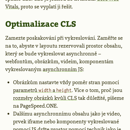
Vitals
, proto se vyplatí ji řešit.
Optimalizace CLS
Zamezte poskakování při vykreslování. Zaměřte se
na to, abyste v layoutu rezervovali prostor obsahu,
který se bude vykreslovat asynchronně –
webfontům, obrázkům, videím, komponentám
vykreslovaným
asynchronním JS
:
Obrázkům nastavte vždy poměr stran pomocí
parametrů
a
. Více o tom, proč jsou
width
height
rozměry obrázků kvůli CLS
tak důležité, píšeme
na PageSpeed.ONE.
Dalšímu asynchronnímu obsahu jako je video,
prvek iframe nebo komponenty vykreslované
pomocí JS
držte prostor
pomocí technik jako je