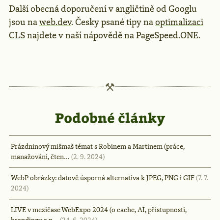
Další obecná doporučení v angličtině od Googlu
jsou na
web.dev
. Česky psané tipy na
optimalizaci
CLS
najdete v naší nápovědě na PageSpeed.ONE.
Podobné články
Prázdninový mišmaš témat s Robinem a Martinem (práce,
manažování, čten…
(2. 9. 2024)
WebP obrázky: datově úsporná alternativa k JPEG, PNG i GIF
(7. 7.
2024)
LIVE v mezičase WebExpo 2024 (o cache, AI, přístupnosti,
brandingu a p…
(24. 6. 2024)