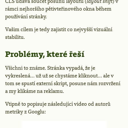
CLS udává součet posunů layoutu (
layout shift
) v
rámci nejhoršího pětivteřinového okna během
používání stránky.
Vašim cílem je tedy zajistit co nejvyšší vizuální
stabilitu.
Problémy, které řeší
Všichni to známe. Stránka vypadá, že je
vykreslená… už už se chystáme kliknout… ale v
tom se spustí externí skript, posune nám rozvržení
a my klikáme na reklamu.
Vtipně to popisuje následující video od autorů
metriky z Googlu: