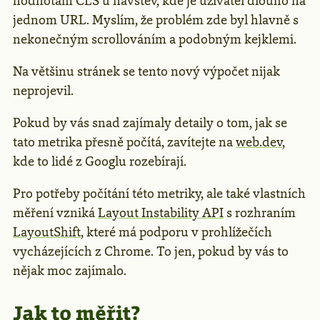
hodnotám CLS u návštěv, kde je uživatel dlouho na
jednom URL. Myslím, že problém zde byl hlavně s
nekonečným scrollováním a podobným kejklemi.
Na většinu stránek se tento nový výpočet nijak
neprojevil.
Pokud by vás snad zajímaly detaily o tom, jak se
tato metrika přesně počítá, zavítejte na
web.dev
,
kde to lidé z Googlu rozebírají.
Pro potřeby počítání této metriky, ale také vlastních
měření vzniká
Layout Instability API
s rozhraním
LayoutShift
, které má podporu v prohlížečích
vycházejících z Chrome. To jen, pokud by vás to
nějak moc zajímalo.
Jak to měřit?