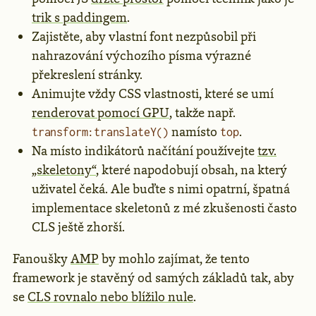
trik s paddingem
.
Zajistěte, aby vlastní font nezpůsobil při
nahrazování výchozího písma výrazné
překreslení stránky.
Animujte vždy CSS vlastnosti, které se umí
renderovat pomocí GPU
, takže např.
namísto
.
transform:translateY()
top
Na místo indikátorů načítání používejte
tzv.
„skeletony“
, které napodobují obsah, na který
uživatel čeká. Ale buďte s nimi opatrní, špatná
implementace skeletonů z mé zkušenosti často
CLS ještě zhorší.
Fanoušky
AMP
by mohlo zajímat, že tento
framework je stavěný od samých základů tak, aby
se
CLS rovnalo nebo blížilo nule
.