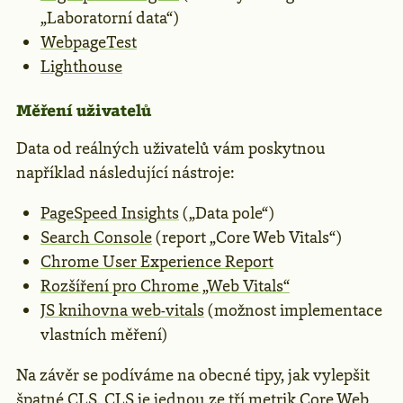
„Laboratorní data“)
WebpageTest
Lighthouse
Měření uživatelů
Data od reálných uživatelů vám poskytnou
například následující nástroje:
PageSpeed Insights
(„Data pole“)
Search Console
(report „Core Web Vitals“)
Chrome User Experience Report
Rozšíření pro Chrome „Web Vitals“
JS knihovna web-vitals
(možnost implementace
vlastních měření)
Na závěr se podíváme na obecné tipy, jak vylepšit
špatné CLS. CLS je jednou ze tří metrik
Core Web