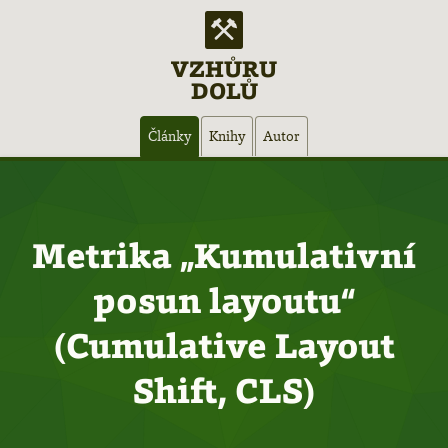
VZHŮRU
DOLŮ
Hlavní
Články
Knihy
Autor
navigace
Metrika „Kumulativní
posun layoutu“
(Cumulative Layout
Shift, CLS)