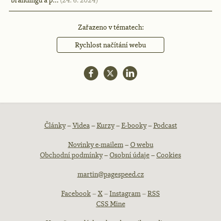
Zařazeno v tématech:
Rychlost načítání webu
Patička
Články
–
Videa
–
Kurzy
–
E-booky
–
Podcast
Novinky e-mailem
–
O webu
webu
Obchodní podmínky
–
Osobní údaje
–
Cookies
martin@pagespeed.cz
Facebook
–
X
–
Instagram
–
RSS
CSS Mine