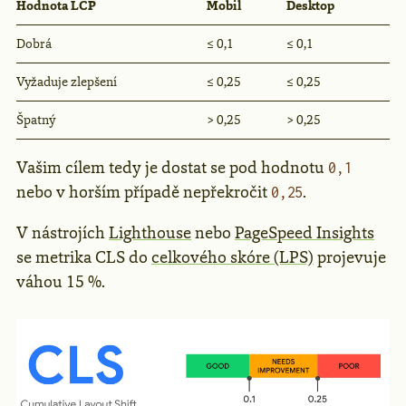
Hodnota LCP
Mobil
Desktop
Dobrá
≤ 0,1
≤ 0,1
Vyžaduje zlepšení
≤ 0,25
≤ 0,25
Špatný
> 0,25
> 0,25
Vašim cílem tedy je dostat se pod hodnotu
0,1
nebo v horším případě nepřekročit
.
0,25
V nástrojích
Lighthouse
nebo
PageSpeed Insights
se metrika CLS do
celkového skóre (LPS)
projevuje
váhou 15 %.