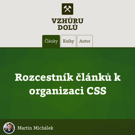
VZHŮRU
DOLŮ
Hlavní
Články
Knihy
Autor
navigace
Rozcestník článků k
organizaci CSS
Martin Michálek