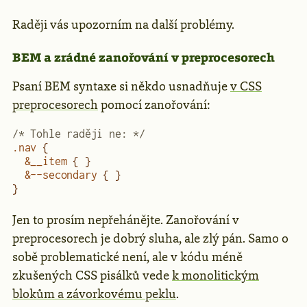
Raději vás upozorním na další problémy.
BEM a zrádné zanořování v preprocesorech
Psaní BEM syntaxe si někdo usnadňuje
v CSS
preprocesorech
pomocí zanořování:
/* Tohle raději ne: */
.nav
 {
  &__item
 { }
  &--secondary
 { }
}
Jen to prosím nepřehánějte. Zanořování v
preprocesorech je dobrý sluha, ale zlý pán. Samo o
sobě problematické není, ale v kódu méně
zkušených CSS pisálků vede
k monolitickým
blokům a závorkovému peklu
.