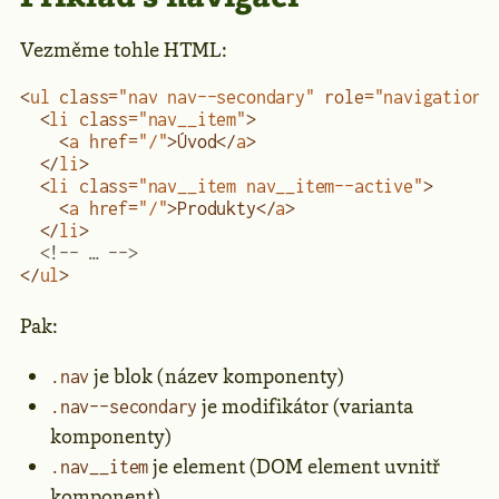
Vezměme tohle HTML:
<
ul
 class
=
"nav nav--secondary"
 role
=
"navigation"
  <
li
 class
=
"nav__item"
>
    <
a
 href
=
"/"
>Úvod</
a
>
  </
li
>
  <
li
 class
=
"nav__item nav__item--active"
>
    <
a
 href
=
"/"
>Produkty</
a
>
  </
li
>  
  <!-- … -->
</
ul
>
Pak:
je blok (název komponenty)
.nav
je modifikátor (varianta
.nav--secondary
komponenty)
je element (DOM element uvnitř
.nav__item
komponent)