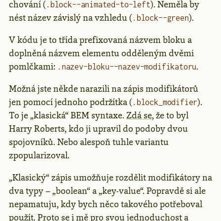
chování (
). Neměla by
.block--animated-to-left
nést název závislý na vzhledu (
).
.block--green
V kódu je to třída prefixovaná názvem bloku a
doplněná názvem elementu odděleným dvěmi
pomlčkami:
.
.nazev-bloku--nazev-modifikatoru
Možná jste někde narazili na zápis modifikátorů
jen pomocí jednoho podržítka (
).
.block_modifier
To je „klasická“ BEM syntaxe.
Zdá se
, že to byl
Harry Roberts, kdo ji upravil do podoby dvou
spojovníků. Nebo alespoň tuhle variantu
zpopularizoval.
„Klasický“ zápis umožňuje rozdělit modifikátory na
dva typy – „boolean“ a „key-value“. Popravdě si ale
nepamatuju, kdy bych něco takového potřeboval
použít. Proto se i mě pro svou jednoduchost a