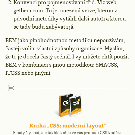
Konvenci pro pojmenovávání tříd. Viz web
getbem.com
. To je omezená verze, kterou z
původní metodiky vytáhli další autoři a kterou
se tady budu zabývat i já.
BEM jako plnohodnotnou metodiku nepoužívám,
častěji volím vlastní způsoby organizace. Myslím,
že to je docela častý scénář. I vy můžete chtít použít
BEM v kombinaci s jinou metodikou:
SMACSS
,
ITCSS nebo jinými.
Reklama
Kniha „CSS: moderní layout"
Floaty šly spát, ale takhle kniha ve vás probudí CSS kodéra.