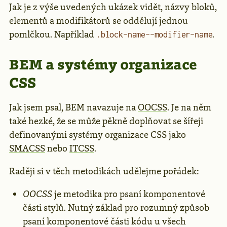
Jak je z výše uvedených ukázek vidět, názvy bloků,
elementů a modifikátorů se oddělují jednou
pomlčkou. Například
.
.block-name--modifier-name
BEM a systémy organizace
CSS
Jak jsem psal, BEM navazuje na
OOCSS
. Je na něm
také hezké, že se může pěkně doplňovat se šířeji
definovanými systémy organizace CSS jako
SMACSS
nebo
ITCSS
.
Raději si v těch metodikách udělejme pořádek:
OOCSS
je metodika pro psaní komponentové
části stylů. Nutný základ pro rozumný způsob
psaní komponentové části kódu u všech