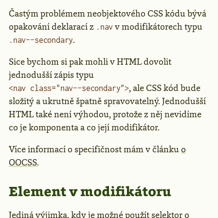
Častým problémem neobjektového CSS kódu bývá
opakování deklarací z
v modifikátorech typu
.nav
.
.nav--secondary
Sice bychom si pak mohli v HTML dovolit
jednodušší zápis typu
, ale CSS kód bude
<nav class="nav--secondary">
složitý a ukrutně špatně spravovatelný. Jednodušší
HTML také není výhodou, protože z něj nevidíme
co je komponenta a co její modifikátor.
Více informací o specifičnost mám v článku
o
OOCSS
.
Element v modifikátoru
Jediná výjimka, kdy je možné použít selektor o