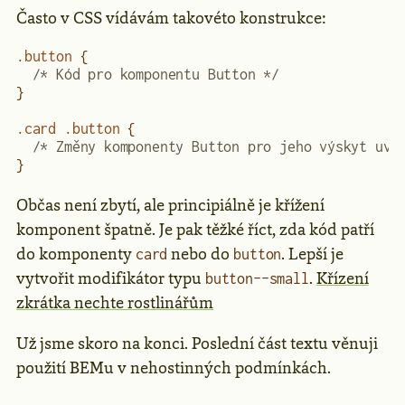
Často v CSS vídávám takovéto konstrukce:
.button
 {
  /* Kód pro komponentu Button */
}
.card
 .button
 {
  /* Změny komponenty Button pro jeho výskyt uvn
}
Občas není zbytí, ale principiálně je křížení
komponent špatně. Je pak těžké říct, zda kód patří
do komponenty
nebo do
. Lepší je
card
button
vytvořit modifikátor typu
.
Křízení
button--small
zkrátka nechte rostlinářům
Už jsme skoro na konci. Poslední část textu věnuji
použití BEMu v nehostinných podmínkách.