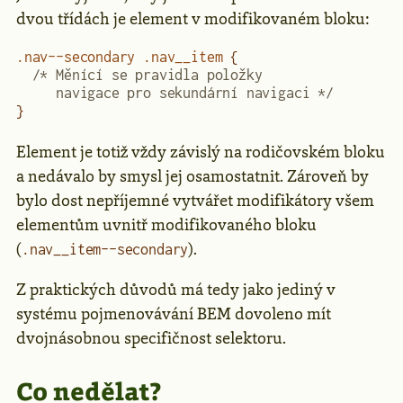
dvou třídách je element v modifikovaném bloku:
.nav--secondary
 .nav__item
 {
  /* Měnící se pravidla položky 
     navigace pro sekundární navigaci */
}
Element je totiž vždy závislý na rodičovském bloku
a nedávalo by smysl jej osamostatnit. Zároveň by
bylo dost nepříjemné vytvářet modifikátory všem
elementům uvnitř modifikovaného bloku
(
).
.nav__item--secondary
Z praktických důvodů má tedy jako jediný v
systému pojmenovávání BEM dovoleno mít
dvojnásobnou specifičnost selektoru.
Co nedělat?