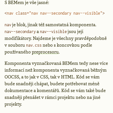
S BEMem je vše jasné:
<
nav
 class
=
"nav nav--secondary nav--visible"
>
je blok, jinak též samostatná komponenta.
nav
a
jsou její
nav--secondary
nav--visible
modifikátory. Najdeme je všechny pravděpodobně
v souboru
nebo s koncovkou podle
nav.css
používaného
preprocesoru
.
Komponenta vyznačkovaná BEMem tedy nese více
informací než komponenta vyznačkovaná běžným
OOCSS, a to jak v CSS, tak v HTML. Kód se vám
bude snadněji chápat, budete potřebovat méně
dokumentace a komentářů. Kód se vám také bude
snadněji přenášet v rámci projektu nebo na jiné
projekty.