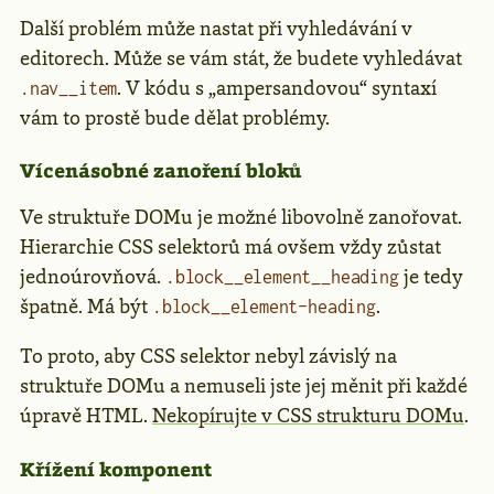
Další problém může nastat při vyhledávání v
editorech. Může se vám stát, že budete vyhledávat
. V kódu s „ampersandovou“ syntaxí
.nav__item
vám to prostě bude dělat problémy.
Vícenásobné zanoření bloků
Ve struktuře DOMu je možné libovolně zanořovat.
Hierarchie CSS selektorů má ovšem vždy zůstat
jednoúrovňová.
je tedy
.block__element__heading
špatně. Má být
.
.block__element-heading
To proto, aby CSS selektor nebyl závislý na
struktuře DOMu a nemuseli jste jej měnit při každé
úpravě HTML.
Nekopírujte v CSS strukturu DOMu
.
Křížení komponent