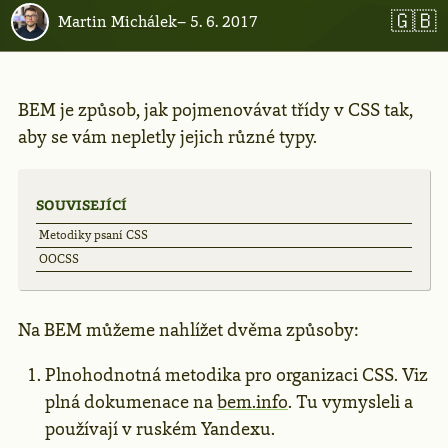
🇬🇧
Martin Michálek
–
5. 6. 2017
BEM je způsob, jak pojmenovávat třídy v CSS tak,
aby se vám nepletly jejich různé typy.
SOUVISEJÍCÍ
Metodiky psaní CSS
OOCSS
Na BEM můžeme nahlížet dvěma způsoby:
Plnohodnotná metodika pro organizaci CSS. Viz
plná dokumenace na
bem.info
. Tu vymysleli a
používají v ruském Yandexu.