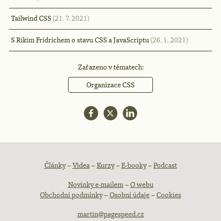
Tailwind CSS
(21. 7. 2021)
S Rikim Fridrichem o stavu CSS a JavaScriptu
(26. 1. 2021)
Zařazeno v tématech:
Organizace CSS
Patička
Články
–
Videa
–
Kurzy
–
E-booky
–
Podcast
Novinky e-mailem
–
O webu
webu
Obchodní podmínky
–
Osobní údaje
–
Cookies
martin@pagespeed.cz