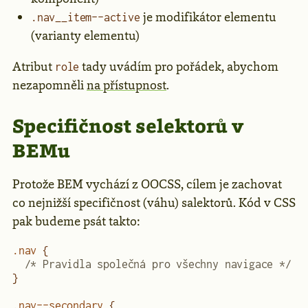
je modifikátor elementu
.nav__item--active
(varianty elementu)
Atribut
tady uvádím pro pořádek, abychom
role
nezapomněli
na přístupnost
.
Specifičnost selektorů v
BEMu
Protože BEM vychází z OOCSS, cílem je zachovat
co nejnižší specifičnost (váhu) salektorů. Kód v CSS
pak budeme psát takto:
.nav
 { 
  /* Pravidla společná pro všechny navigace */
}
.nav--secondary
 { 