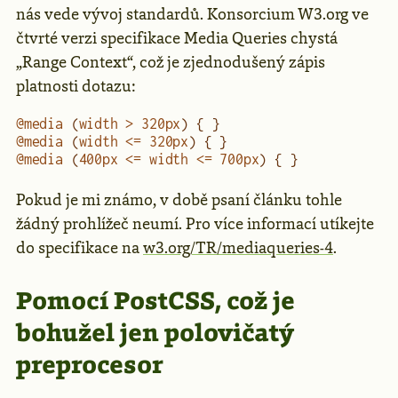
nás vede vývoj standardů. Konsorcium W3.org ve
čtvrté verzi specifikace Media Queries chystá
„Range Context“, což je zjednodušený zápis
platnosti dotazu:
@media
 (
width
 >
 320
px
) { }
@media
 (
width
 <=
 320
px
) { }
@media
 (
400
px
 <=
 width
 <=
 700
px
) { }
Pokud je mi známo, v době psaní článku tohle
žádný prohlížeč neumí. Pro více informací utíkejte
do specifikace na
w3.org/TR/mediaqueries-4
.
Pomocí PostCSS, což je
bohužel jen polovičatý
preprocesor