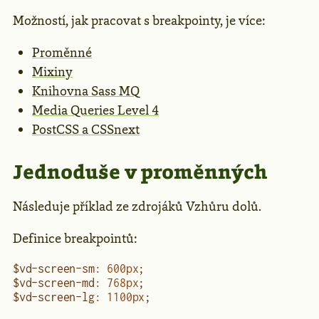
Možností, jak pracovat s breakpointy, je více:
Proměnné
Mixiny
Knihovna Sass MQ
Media Queries Level 4
PostCSS a CSSnext
Jednoduše v proměnných
Následuje příklad ze zdrojáků Vzhůru dolů.
Definice breakpointů:
$vd-screen-sm
:
 600
px
;
$vd-screen-md
:
 768
px
;
$vd-screen-lg
:
 1100
px
;