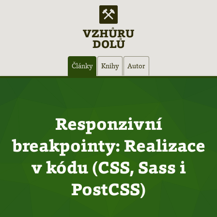
VZHŮRU
DOLŮ
Hlavní
Články
Knihy
Autor
navigace
Responzivní
breakpointy: Realizace
v kódu (CSS, Sass i
PostCSS)