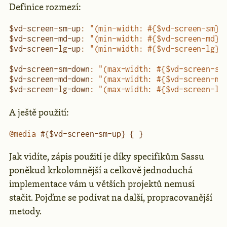
Definice rozmezí:
$vd-screen-sm-up
:
 "(min-width: #{$vd-screen-sm})
$vd-screen-md-up
:
 "(min-width: #{$vd-screen-md})
$vd-screen-lg-up
:
 "(min-width: #{$vd-screen-lg})
$vd-screen-sm-down
:
 "(max-width: #{$vd-screen-sm
$vd-screen-md-down
:
 "(max-width: #{$vd-screen-md
$vd-screen-lg-down
:
 "(max-width: #{$vd-screen-lg
A ještě použití:
@media
 #{$vd-screen-sm-up} { }
Jak vidíte, zápis použití je díky specifikům Sassu
poněkud krkolomnější a celkově jednoduchá
implementace vám u větších projektů nemusí
stačit. Pojďme se podívat na další, propracovanější
metody.