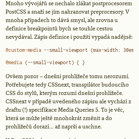
Mnoho vývojářů se nechalo zlákat postprocesorem
PostCSS a snaží se jím nahrazovat preprocesory. V
mnoha případech to dává smysl, ale zrovna u
definice breakpointů bych se touhle cestou
nevydával. Zápis definice i použití vypadá nadějně:
@custom-media
 --small-viewport (max-width: 30em)
@media
 (--small-viewport) { }
Ovšem pozor – dnešní prohlížeče tomu nerozumí.
Potřebujete tedy CSSnext, transpilátor budoucího
CSS do stylů, kterým rozumí dnešní prohlížeče.
CSSnext v případě uvedeného zápisu ale vychází z
draftu (!) specifikace Media Queries 5. To je věc,
která se může ještě mnohokrát změnit a do
prohlížečů dorazí… až naprší a uschne.