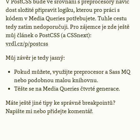
V PostCSS bude ve srovnání s preprocesory navíc
dost složité připravit logiku, kterou pro práci s
kódem v Media Queries potřebujete. Tuhle cestu
tedy zatím nedoporučuji. Pro zájemce je zde ještě
můj článek o PostCSS (a CSSnext):
vrdl.cz/p/postcss
Můj závěr je tedy jasný:
Pokud můžete, využijte preprocesor a Sass MQ
nebo podobnou malou knihovnu.
Těšte se na Media Queries čtvrté generace.
Máte ještě jiné tipy ke správně breakpointů?
Napište mi nebo přidejte komentář.