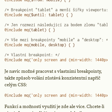
/* Breakpoint "tablet" a menší šířky viewportu: 
@include
 mq
($until
:
 tablet) { }
/* Jen rozmezí následující za bodem zlomu "table
@include
 mq
(tablet) { }
/* Vše mezi breakpointy "mobile" a "desktop": */
@include
 mq
(mobile, desktop) { }
/* Vlastní breakpoint: */
@include
 mq
(
'only screen and (min-width: 1440px)
Je navíc možné pracovat s vlastními breakpointy,
takže způsob volání zůstává konzistentní napříč
celým CSS:
@include
 mq
(
'only screen and (min-width: 1440px)
Funkcí a možností využití je zde ale více. Chcete-li