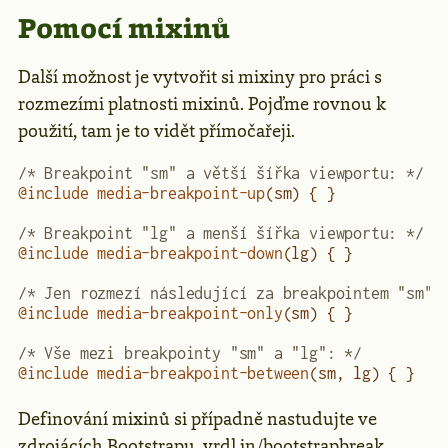
Pomocí mixinů
Další možnost je vytvořit si mixiny pro práci s
rozmezími platnosti mixinů. Pojďme rovnou k
použití, tam je to vidět přímočařeji.
/* Breakpoint "sm" a větší šířka viewportu: */
@include
 media-breakpoint-up
(sm) { }
/* Breakpoint "lg" a menší šířka viewportu: */
@include
 media-breakpoint-down
(lg) { }
/* Jen rozmezí následující za breakpointem "sm" 
@include
 media-breakpoint-only
(sm) { }
/* Vše mezi breakpointy "sm" a "lg": */
@include
 media-breakpoint-between
(sm, lg) { }
Definování mixinů si případně nastudujte ve
zdrojácích Bootstrapu.
vrdl.in/bootstrapbreak