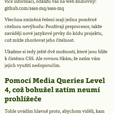
více informací, odkážu vás na web knihovny:
github.com/sass-mq/sass-mq
Všechna zmíněná řešení mají jednu poměrně
citelnou nevýhodu: Používají preprocesor, takže
zavádějí nové jazykové prvky do kódu projektu,
což může zhoršovat jeho čitelnost.
Ukažme si tedy ještě dvě možnosti, které jsou blíže
k čistému CSS. Ale rovnou říkám, že zatím vám
jejich využití nedoporučím.
Pomocí Media Queries Level
4, což bohužel zatím neumí
prohlížeče
Tohle uvádím hlavně proto, abychom viděli, kam