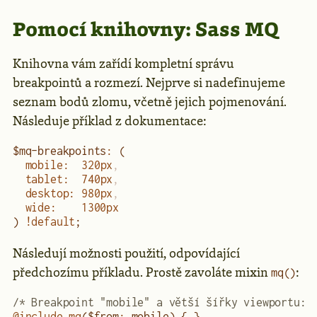
Pomocí knihovny: Sass MQ
Knihovna vám zařídí kompletní správu
breakpointů a rozmezí. Nejprve si nadefinujeme
seznam bodů zlomu, včetně jejich pojmenování.
Následuje příklad z dokumentace:
$mq-breakpoints
:
 (
  mobile
:
  320
px
,
  tablet
:
  740
px
,
  desktop
:
 980
px
,
  wide
:
    1300
px
) 
!default
;
Následují možnosti použití, odpovídající
předchozímu příkladu. Prostě zavoláte mixin
:
mq()
/* Breakpoint "mobile" a větší šířky viewportu: 
@include
 mq
($from
:
 mobile) { }