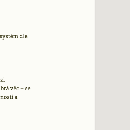
 systém dle
zi
brá věc – se
ností a