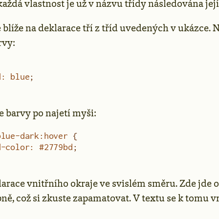
každá vlastnost je už v názvu třídy následována jej
blíže na deklarace tří z tříd uvedených v ukázce. 
rvy:
d
:
 blue
;
e barvy po najetí myši:
blue-dark:hover
 {
d-color
:
 #2779bd
;
arace vnitřního okraje ve svislém směru. Zde jde o
ně, což si zkuste zapamatovat. V textu se k tomu v