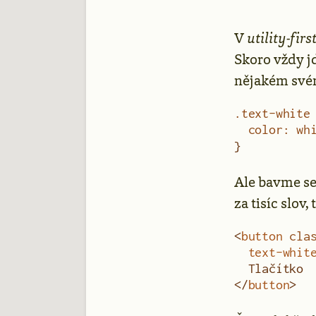
V
utility-firs
Skoro vždy jd
nějakém svém
.text-white
  color
:
 wh
}
Ale bavme se
za tisíc slov
<
button
 cla
  text-whit
  Tlačítko
</
button
>