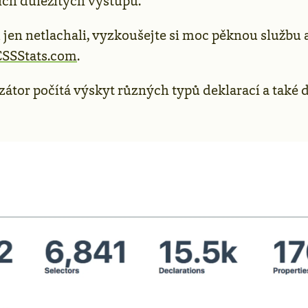
ich důležitých výstupů.
jen netlachali, vyzkoušejte si moc pěknou službu 
CSSStats.com
.
átor počítá výskyt různých typů deklarací a také d