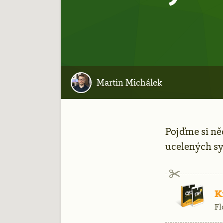
Martin Michálek
Pojďme si něc
ucelených s
Rekla
K
Fl