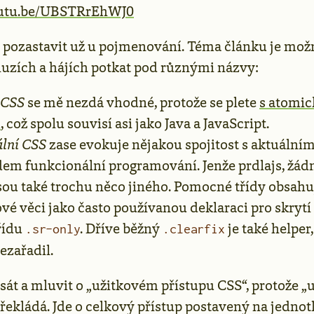
utu.be/UBSTRrEhWJ0
 pozastavit už u pojmenování. Téma článku je mož
uzích a hájích potkat pod různými názvy:
 CSS
se mě nezdá vhodné, protože se plete
s atomi
m
, což spolu souvisí asi jako Java a JavaScript.
lní CSS
zase evokuje nějakou spojitost s aktuální
m funkcionální programování. Jenže prdlajs, žádn
sou také trochu něco jiného. Pomocné třídy obsahuj
vé věci jako často používanou deklaraci pro skrytí
řídu
. Dříve běžný
je také helper,
.sr-only
.clearfix
ezařadil.
át a mluvit o „užitkovém přístupu CSS“, protože „u
překládá. Jde o celkový přístup postavený na jednot