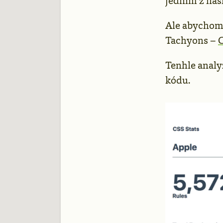
jedním z naš
Ale abychom 
Tachyons –
Tenhle analyz
kódu.