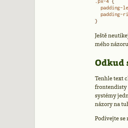
.px-4
 {
  padding-l
  padding-r
}
Ještě neutíke
mého názoru
Odkud s
Tenhle text c
frontendisty 
systémy jedn
názory na tuh
Podívejte se 