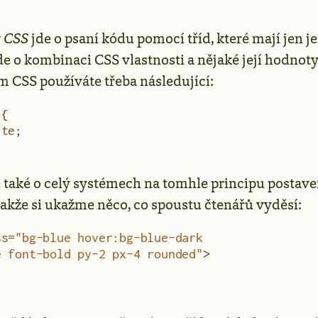
t CSS
jde o psaní kódu pomocí tříd, které mají jen j
e o kombinaci CSS vlastnosti a nějaké její hodnoty.
 CSS používáte třeba následující:
 {
ite
;
 také o celý systémech na tomhle principu postave
, takže si ukažme něco, co spoustu čtenářů vyděsí:
ss
=
"bg-blue hover:bg-blue-dark 
e font-bold py-2 px-4 rounded"
>