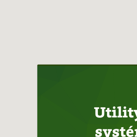
Hlavní
navigace
Utili
systé