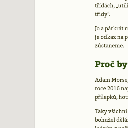
třídách, „uti
třídy“.
Jo a párkrát
je odkaz na p
zůstaneme.
Proč by
Adam Morse, 
roce 2016 na
přílepků, hot
Taky všichni 
bohužel dělá