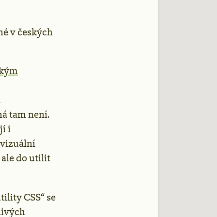
né v českých
ckým
m
á tam není.
í i
 vizuální
 ale do utilit
tility CSS“ se
livých