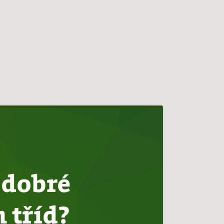
 dobré
 tříd?