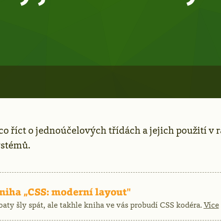
o říct o jednoúčelových třídách a jejich použití v 
ystémů.
ma
niha „CSS: moderní layout"
oaty šly spát, ale takhle kniha ve vás probudí CSS kodéra.
Více