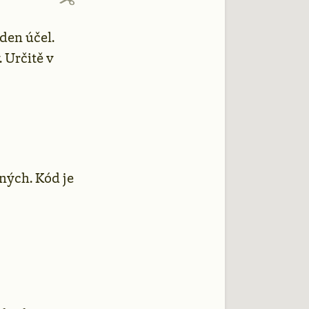
eden účel.
 Určitě v
ných. Kód je