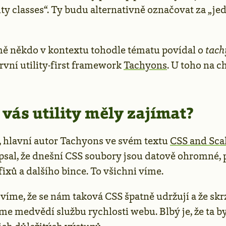
lity classes“. Ty budu alternativně označovat za „j
 mě někdo v kontextu tohodle tématu povídal o
tach
rvní utility-first framework
Tachyons
. U toho na c
 vás utility měly zajímat?
hlavní autor Tachyons ve svém textu
CSS and Scal
psal, že dnešní CSS soubory jsou datově ohromné, p
fixů a dalšího bince. To všichni víme.
víme, že se nám taková CSS špatně udržují a že skr
me medvědí službu rychlosti webu. Blbý je, že ta b