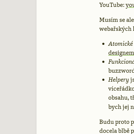
YouTube:
yo
Musím se ale
webařských l
Atomické
designe
Funkcioná
buzzworde
Helpery
j
víceřádko
obsahu, t
bych jej n
Budu proto ps
docela blbě 