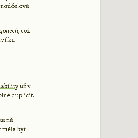
ednoúčelové
yonech
, což
hvilku
ability
už v
lné duplicit,
ze ně
y měla být