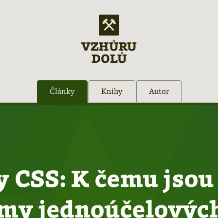
VZHŮRU
DOLŮ
Články
Knihy
Autor
ty CSS: K čemu jsou
my jednoúčelových