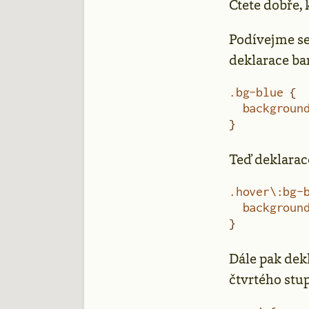
Čtete dobře, 
Podívejme se 
deklarace ba
.bg-blue
 {
  backgroun
}
Teď deklarac
.hover\:bg-
  backgroun
}
Dále pak dekl
čtvrtého stup