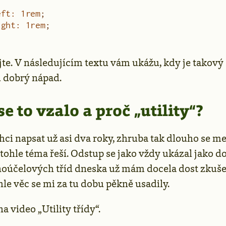
eft
:
 1
rem
;
ight
:
 1
rem
;
jte. V následujícím textu vám ukážu, kdy je takový
 dobrý nápad.
e to vzalo a proč „utility“?
hci napsat už asi dva roky, zhruba tak dlouho se me
tohle téma řeší. Odstup se jako vždy ukázal jako do
oúčelových tříd dneska už mám docela dost zkuše
le věc se mi za tu dobu pěkně usadily.
na video „Utility třídy“.