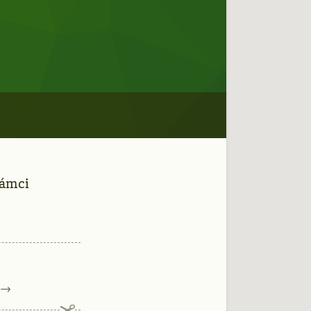
rámci
→