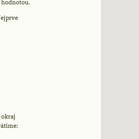
í hodnotou.
Nejprve
 okraj
rátíme: