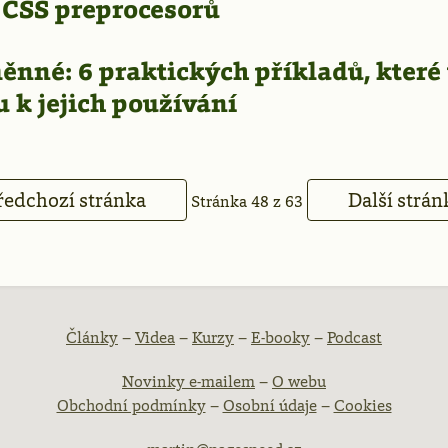
 CSS preprocesorů
nné: 6 praktických příkladů, které
 k jejich používání
edchozí stránka
Další strá
Stránka 48 z 63
atička
Články
–
Videa
–
Kurzy
–
E-booky
–
Podcast
Novinky e-mailem
–
O webu
ebu
Obchodní podmínky
–
Osobní údaje
–
Cookies