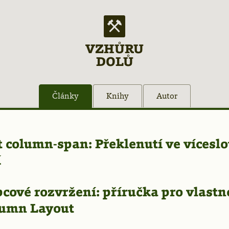
VZHŮRU
DOLŮ
Články
Knihy
Autor
ky
t column-span: Překlenutí ve víces
í
cové rozvržení: příručka pro vlastn
nka
lumn Layout