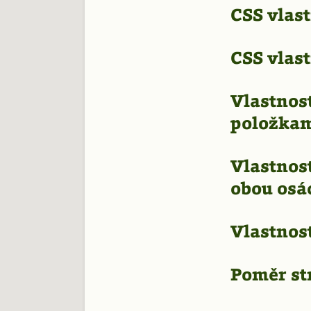
48
CSS vlast
CSS vlast
Vlastnost
položkam
Vlastnos
obou osá
Vlastnost
Poměr st