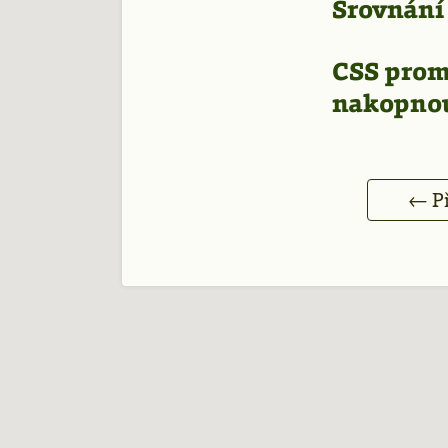
Srovnání
CSS promě
nakopnou
← Př
P
w