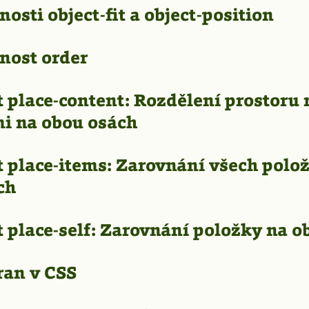
nosti object-fit a object-position
nost order
 place-content: Rozdělení prostoru
i na obou osách
t place-items: Zarovnání všech polo
ch
 place-self: Zarovnání položky na o
ran v CSS