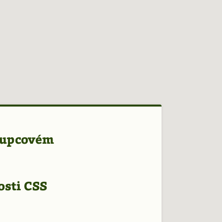
loupcovém
osti CSS