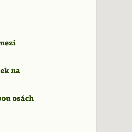
 mezi
žek na
bou osách