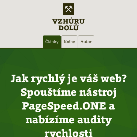
VZHŮRU
DOLŮ
Hlavní
Články
Knihy
Autor
navigace
Jak rychlý je váš web?
Spouštíme nástroj
PageSpeed.ONE a
nabízíme audity
rychlosti