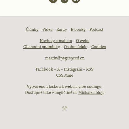
Patička
Články
–
Videa
–
Kurzy
–
E-booky
–
Podcast
Novinky e-mailem
–
O webu
webu
Obchodní podmínky
–
Osobní údaje
–
Cookies
martin@pagespeed.cz
Facebook
–
X
–
Instagram
–
RSS
CSS Mine
Vytvořeno s láskou k webu a vibe-codingu.
Dostupné také v angličtině na
Michalek.blog
.