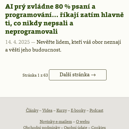
AI prý zvládne 80 % psaní a
programování… říkají zatím hlavně
ti, co nikdy nepsali a
neprogramovali
14. 4. 2025 —
Nevěřte lidem, kteří váš obor neznají
a věští jeho budoucnost.
Další stránka →
Stránka 1 z 63
Patička
Články
–
Videa
–
Kurzy
–
E-booky
–
Podcast
Novinky e-mailem
–
O webu
webu
Obchodní podmínky
–
Osobní údaje
–
Cookies