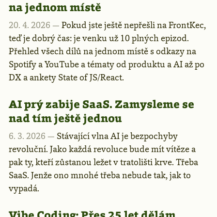
na jednom místě
20. 4. 2026 —
Pokud jste ještě nepřešli na FrontKec,
teď je dobrý čas: je venku už 10 plných epizod.
Přehled všech dílů na jednom místě s odkazy na
Spotify a YouTube a tématy od produktu a AI až po
DX a ankety State of JS/React.
AI prý zabije SaaS. Zamysleme se
nad tím ještě jednou
6. 3. 2026 —
Stávající vlna AI je bezpochyby
revoluční. Jako každá revoluce bude mít vítěze a
pak ty, kteří zůstanou ležet v tratolišti krve. Třeba
SaaS. Jenže ono mnohé třeba nebude tak, jak to
vypadá.
Vibe Coding: Přes 25 let dělám