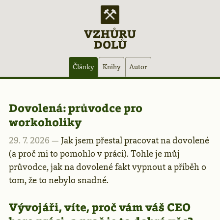
VZHŮRU
DOLŮ
Hlavní
Články
Knihy
Autor
navigace
Články
Dovolená: průvodce pro
workoholiky
–
29. 7. 2026 —
Jak jsem přestal pracovat na dovolené
(a proč mi to pomohlo v práci). Tohle je můj
stránka
průvodce, jak na dovolené fakt vypnout a příběh o
tom, že to nebylo snadné.
1
Vývojáři, víte, proč vám váš CEO