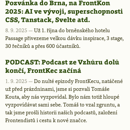
Pozvánka do Brna, na FrontKon
2025: AI ve vývoji, superschopnosti
CSS, Tanstack, Svelte atd.
8. 9. 2025 —
Už 1. října do brněnského hotelu
Passage přivezeme velkou dávku inspirace, 3 stage,
30 řečníků a přes 600 účastníků.
PODCAST:
Podcast ze Vzhůru dolů
končí, FrontKec začíná
1. 9. 2025 —
Do nulté epizody FrontKecu, natáčené
už před prázdninami, jsme si pozvali Tomáše
Kouta, aby nás vyzpovídal. Bylo nám totiž hloupé
vyzpovídávat sami sebe. Tomáš to vzal zgruntu, a
tak jsme prošli historii našich podcastů, založení
Frontendistů i cestu k nové značce.