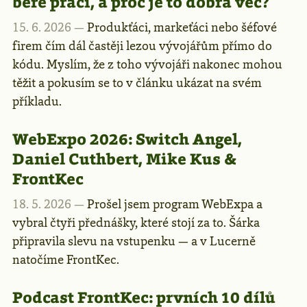
bere práci, a proč je to dobrá věc?
15. 6. 2026 —
Produkťáci, markeťáci nebo šéfové
firem čím dál častěji lezou vývojářům přímo do
kódu. Myslím, že z toho vývojáři nakonec mohou
těžit a pokusím se to v článku ukázat na svém
příkladu.
WebExpo 2026: Switch Angel,
Daniel Cuthbert, Mike Kus &
FrontKec
18. 5. 2026 —
Prošel jsem program WebExpa a
vybral čtyři přednášky, které stojí za to. Šárka
připravila slevu na vstupenku — a v Lucerně
natočíme FrontKec.
Podcast FrontKec: prvních 10 dílů