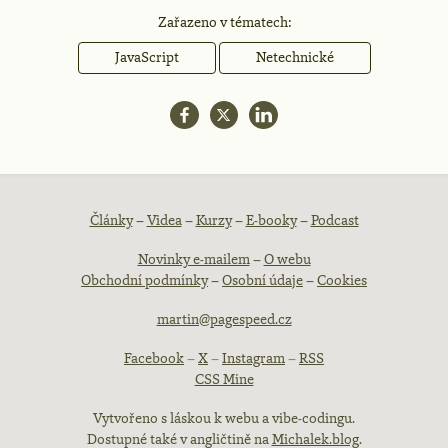
Zařazeno v tématech:
JavaScript
Netechnické
Patička
Články
–
Videa
–
Kurzy
–
E-booky
–
Podcast
Novinky e-mailem
–
O webu
webu
Obchodní podmínky
–
Osobní údaje
–
Cookies
martin@pagespeed.cz
Facebook
–
X
–
Instagram
–
RSS
CSS Mine
Vytvořeno s láskou k webu a vibe-codingu.
Dostupné také v angličtině na
Michalek.blog
.