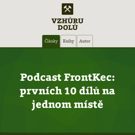
VZHŮRU
DOLŮ
Hlavní
Články
Knihy
Autor
navigace
Podcast FrontKec:
prvních 10 dílů na
jednom místě