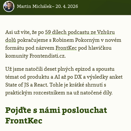
Martin Michálek
–
20. 4. 2026
Asi už víte, že po
59 dílech podcastu ze Vzhůru
dolů
pokračujeme s Robinem Pokorným v novém
formátu pod názvem
FrontKec
pod hlavičkou
komunity Frontendisti.cz.
Už jsme natočili deset plných epizod a spoustu
témat od produktu a AI až po DX a výsledky anket
State of JS a React. Tohle je krátké shrnutí s
praktickým rozcestníkem na už natočené díly.
Pojďte s námi poslouchat
FrontKec