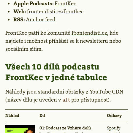
Apple Podcasts:
FrontKec
Web:
frontendisti.cz/frontkec
RSS:
Anchor feed
FrontKec patří ke komunitě
Frontendisti.cz
, kde
najdete i možnost přihlásit se k newsletteru nebo
sociálním sítím.
Všech 10 dílů podcastu
FrontKec v jedné tabulce
Náhledy jsou standardní obrázky z YouTube CDN
(název dílu je uveden v
pro přístupnost).
alt
Náhled
Díl
Odkazy
01: Podcast ze Vzhůru dolů
Spotify