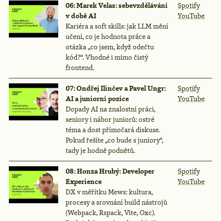
06: Marek Velas: sebevzdělávání
Spotify
v době AI
YouTube
Kariéra a soft skills: jak LLM mění
učení, co je hodnota práce a
otázka „co jsem, když odečtu
kód?“. Vhodné i mimo čistý
frontend.
07: Ondřej Ilinčev a Pavel Ungr:
Spotify
AI a juniorní pozice
YouTube
Dopady AI na znalostní práci,
seniory i nábor juniorů: ostré
téma a dost přímočará diskuse.
Pokud řešíte „co bude s juniory“,
tady je hodně podnětů.
08: Honza Hrubý: Developer
Spotify
Experience
YouTube
DX v měřítku Mews: kultura,
procesy a srovnání build nástrojů
(Webpack, Rspack, Vite, Oxc).