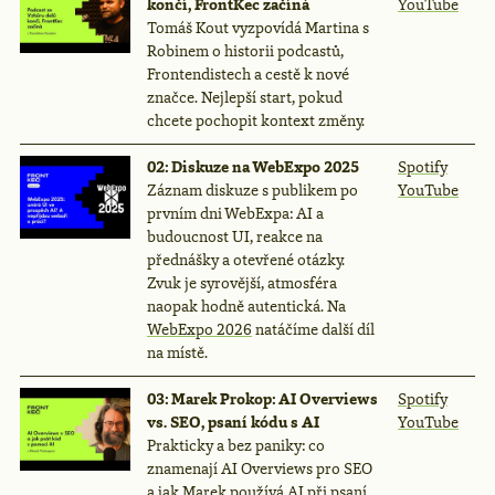
končí, FrontKec začíná
YouTube
Tomáš Kout vyzpovídá Martina s
Robinem o historii podcastů,
Frontendistech a cestě k nové
značce. Nejlepší start, pokud
chcete pochopit kontext změny.
02: Diskuze na WebExpo 2025
Spotify
Záznam diskuze s publikem po
YouTube
prvním dni WebExpa: AI a
budoucnost UI, reakce na
přednášky a otevřené otázky.
Zvuk je syrovější, atmosféra
naopak hodně autentická. Na
WebExpo 2026
natáčíme další díl
na místě.
03: Marek Prokop: AI Overviews
Spotify
vs. SEO, psaní kódu s AI
YouTube
Prakticky a bez paniky: co
znamenají AI Overviews pro SEO
a jak Marek používá AI při psaní