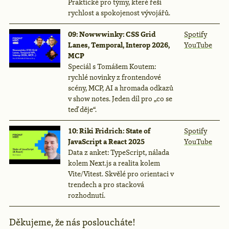
Praktické pro týmy, které řeší
rychlost a spokojenost vývojářů.
09: Nowwwinky: CSS Grid
Spotify
Lanes, Temporal, Interop 2026,
YouTube
MCP
Speciál s Tomášem Koutem:
rychlé novinky z frontendové
scény, MCP, AI a hromada odkazů
v show notes. Jeden díl pro „co se
teď děje“.
10: Riki Fridrich: State of
Spotify
JavaScript a React 2025
YouTube
Data z anket: TypeScript, nálada
kolem Next.js a realita kolem
Vite/Vitest. Skvělé pro orientaci v
trendech a pro stacková
rozhodnutí.
Děkujeme, že nás posloucháte!