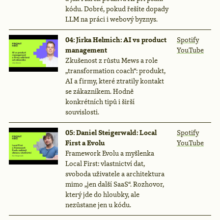
kódu. Dobré, pokud řešíte dopady
LLM na práci i webový byznys.
04: Jirka Helmich: AI vs product
Spotify
management
YouTube
Zkušenost z růstu Mews a role
„transformation coach“: produkt,
AI a firmy, které ztratily kontakt
se zákazníkem. Hodně
konkrétních tipů i širší
souvislosti.
05: Daniel Steigerwald: Local
Spotify
First a Evolu
YouTube
Framework Evolu a myšlenka
Local First: vlastnictví dat,
svoboda uživatele a architektura
mimo „jen další SaaS“. Rozhovor,
který jde do hloubky, ale
nezůstane jen u kódu.