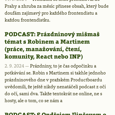
Prahy a zhruba za měsíc přinese obsah, který bude
doufám zajímavý pro každého frontendistu a
každou frontendistku.
PODCAST:
Prázdninový mišmaš
témat s Robinem a Martinem
(práce, manažování, čtení,
komunity, React nebo INP)
2. 9. 2024 —
Prázdniny, to je čas odpočinku a
potkávání se. Robin s Martinem si takhle jednoho
prázdninového dne v pražském Productboardu
uvědomili, že ještě nikdy nenatáčeli podcast z očí
do očí, sami dva. Takže tentokrát ne online, ne s
hosty, ale o tom, co se nám a
PODCAST:
S Ondřejem Ilinčevem o