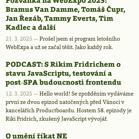
Pozvánka na WebExpo 2025:
Bramus Van Damme, Tomáš Čupr,
Jan Řezáb, Tammy Everts, Tim
Kadlec a další
21. 3. 2025 —
Prošel jsem si program letošního
WebExpa a už se začal těšit. Jako každý rok.
PODCAST:
S Rikim Fridrichem o
stavu JavaScriptu, testování a
post‑SPA budoucnosti frontendu
12. 3. 2025 —
Hello world! Se zpožděním vydáváme
první ze dvou epizod natočených před Vánoci v
kancelářích Productboardu. Hostem 58. epizody je
Riki Fridrich, zkušený JavaScript vývojář.
O umění říkat NE