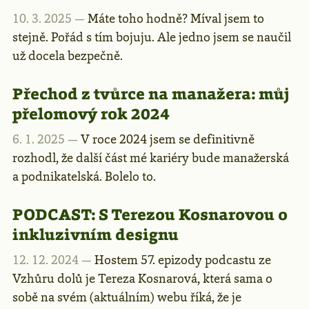
10. 3. 2025 —
Máte toho hodně? Míval jsem to
stejně. Pořád s tím bojuju. Ale jedno jsem se naučil
už docela bezpečně.
Přechod z tvůrce na manažera: můj
přelomový rok 2024
6. 1. 2025 —
V roce 2024 jsem se definitivně
rozhodl, že další část mé kariéry bude manažerská
a podnikatelská. Bolelo to.
PODCAST:
S Terezou Kosnarovou o
inkluzivním designu
12. 12. 2024 —
Hostem 57. epizody podcastu ze
Vzhůru dolů je Tereza Kosnarová, která sama o
sobě na svém (aktuálním) webu říká, že je