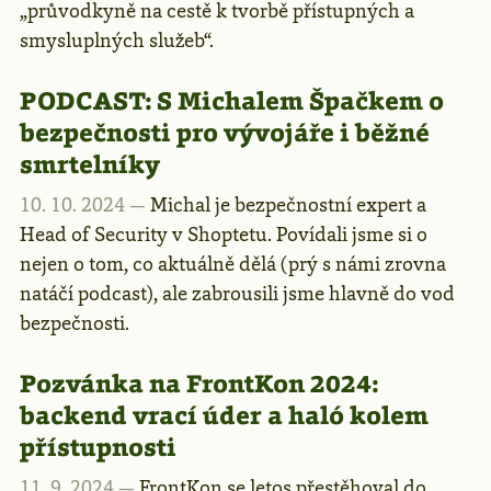
„průvodkyně na cestě k tvorbě přístupných a
smysluplných služeb“.
PODCAST:
S Michalem Špačkem o
bezpečnosti pro vývojáře i běžné
smrtelníky
10. 10. 2024 —
Michal je bezpečnostní expert a
Head of Security v Shoptetu. Povídali jsme si o
nejen o tom, co aktuálně dělá (prý s námi zrovna
natáčí podcast), ale zabrousili jsme hlavně do vod
bezpečnosti.
Pozvánka na FrontKon 2024:
backend vrací úder a haló kolem
přístupnosti
11. 9. 2024 —
FrontKon se letos přestěhoval do