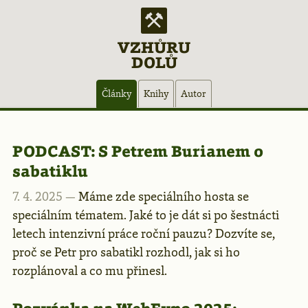
VZHŮRU
DOLŮ
Hlavní
Články
Knihy
Autor
navigace
Články
PODCAST:
S Petrem Burianem o
sabatiklu
–
7. 4. 2025 —
Máme zde speciálního hosta se
speciálním tématem. Jaké to je dát si po šestnácti
stránka
letech intenzivní práce roční pauzu? Dozvíte se,
proč se Petr pro sabatikl rozhodl, jak si ho
2
rozplánoval a co mu přinesl.