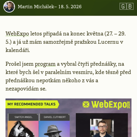
🇬🇧
Martin Michálek
–
18. 5. 2026
WebExpo
letos připadá na konec května (27. – 29.
5.) a já už mám samozřejmě pražskou Lucernu v
kalendáři.
Prošel jsem
program
a vybral čtyři přednášky, na
které bych šel v paralelním vesmíru, kde těsně před
přednáškou nepotkám někoho z vás a
nezapovídám se.