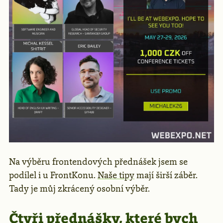
Na výběru frontendových přednášek jsem se
podílel i u FrontKonu.
Naše tipy
mají širší záběr.
Tady je můj zkrácený osobní výběr.
Čtyři přednášky, které bych