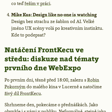
co teď
řeším v práci
.
Mike Kus: Design like no-one is watching
Design bez strachu ze šablon od AI. Velké
jméno UX scény volá po kreativním instinktu.
Kde to podepsat?
Natáčení FrontKecu ve
středu: diskuze nad tématy
prvního dne WebExpo
Po prvním dni, těsně před 18:00, zalezu s
Robin
Pokorným
do malého kina v Lucerně a natočíme
živý díl FrontKecu
.
Shrhneme den, pokecáme o přednáškách. Jako
obvykle i s vámi v publiku. Neformálně, stejně jako