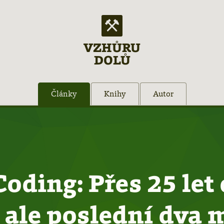
VZHŮRU
DOLŮ
Články
Knihy
Autor
Coding: Přes 25 let
 ale poslední dva 