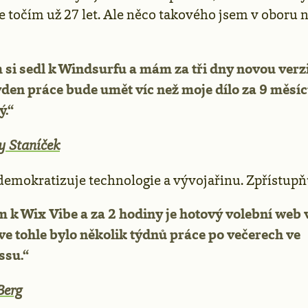
e točím už 27 let. Ale něco takového jsem v oboru n
 si sedl k Windsurfu a mám za tři dny novou verzi
ýden práce bude umět víc než moje dílo za 9 měsíců
ý.“
y Staníček
demokratizuje technologie a vývojařinu. Zpřístupňu
m k Wix Vibe a za 2 hodiny je hotový volební web 
e tohle bylo několik týdnů práce po večerech ve
su.“
Berg