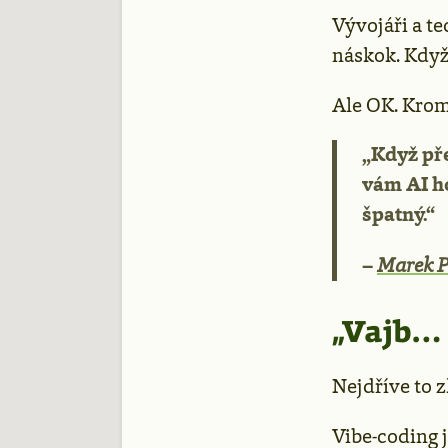
Vývojáři a te
náskok. Když 
Ale OK. Kromě
„Když přes
vám AI h
špatný.“
–
Marek P
„Vajb… 
Nejdříve to 
Vibe-coding 