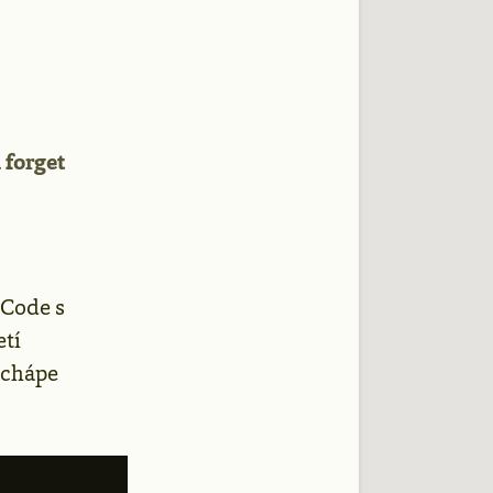
 forget
 Code s
etí
 chápe