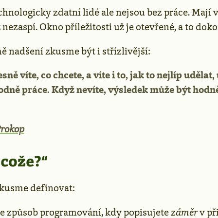
chnologicky zdatní lidé ale nejsou bez práce. Mají
nezaspí. Okno příležitosti už je otevřené, a to doko
 nadšení zkusme být i střízlivější:
ně víte, co chcete, a víte i to, jak to nejlíp udělat,
odně práce. Když nevíte, výsledek může být hodn
rokop
cože?“
zkusme definovat:
je způsob programování, kdy popisujete
záměr
v př