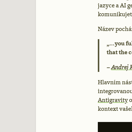
jazyce a AI g
komunikujete
Název pochá
„…you ful
that the 
–
Andrej 
Hlavním nás
integrovanou 
Antigravity
o
kontext vaše