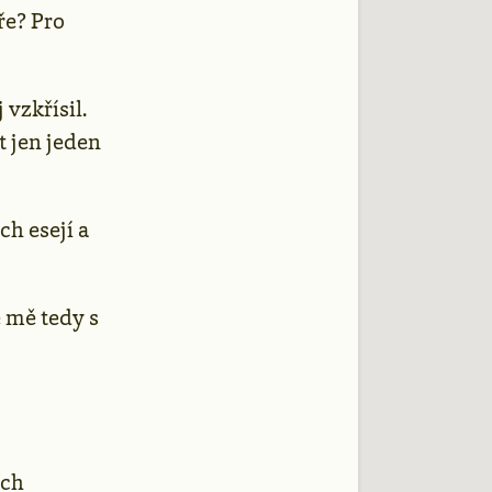
ře? Pro
 vzkřísil.
t jen jeden
ch esejí a
e mě tedy s
ých