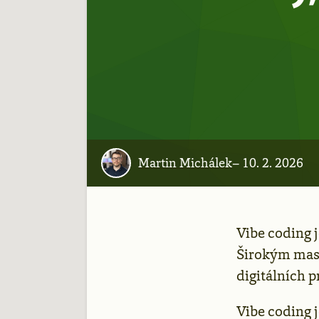
Martin Michálek
–
10. 2. 2026
Vibe coding j
Širokým masá
digitálních 
Vibe coding je