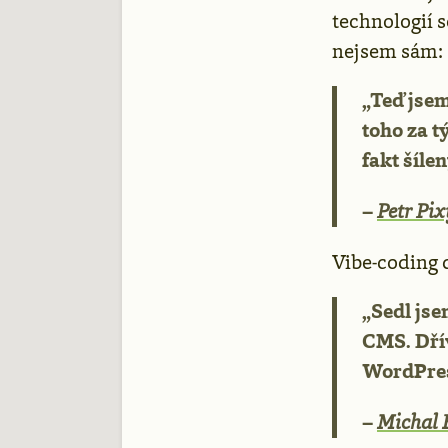
technologií s
nejsem sám:
„Teď jsem
toho za t
fakt šílen
–
Petr Pix
Vibe-coding 
„Sedl jse
CMS. Dřív
WordPres
–
Michal 