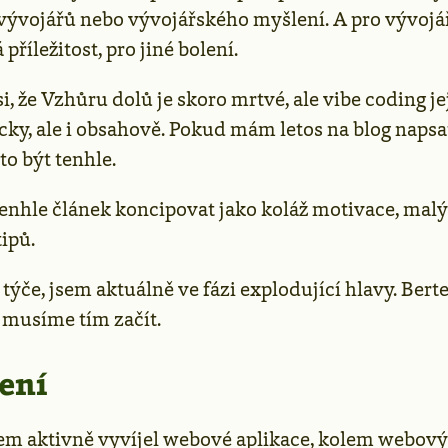
vývojářů nebo vývojářského myšlení. A pro vývojá
příležitost, pro jiné bolení.
i, že Vzhůru dolů je skoro mrtvé, ale vibe coding jej
cky, ale i obsahově. Pokud mám letos na blog napsa
to být tenhle.
tenhle článek koncipovat jako koláž motivace, malý
ipů.
týče, jsem aktuálně ve fázi explodující hlavy. Bert
e musíme tím začít.
ení
jsem aktivně vyvíjel webové aplikace, kolem webov