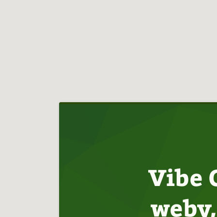
Hlavní
navigace
Vibe 
weby,