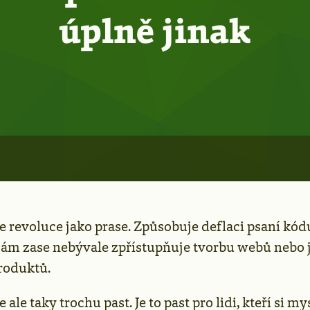
úplně jinak
e revoluce jako prase. Způsobuje deflaci psaní kód
m zase nebývale zpřístupňuje tvorbu webů nebo 
produktů.
 ale taky trochu past. Je to past pro lidi, kteří si mys