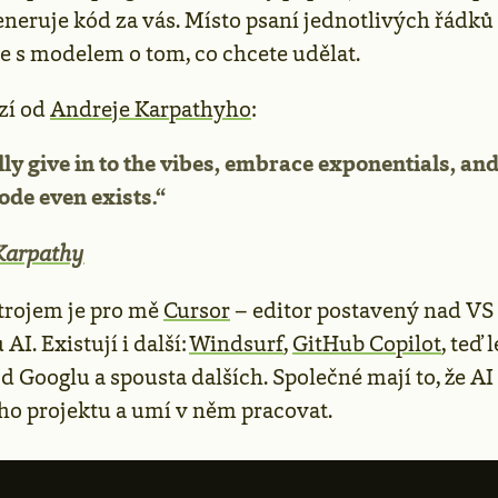
eneruje kód za vás. Místo psaní jednotlivých řádků
 s modelem o tom, co chcete udělat.
zí od
Andreje Karpathyho
:
ly give in to the vibes, embrace exponentials, and
code even exists.“
Karpathy
trojem je pro mě
Cursor
– editor postavený nad VS
AI. Existují i další:
Windsurf
,
GitHub Copilot
, teď l
d Googlu a spousta dalších. Společné mají to, že AI
ho projektu a umí v něm pracovat.