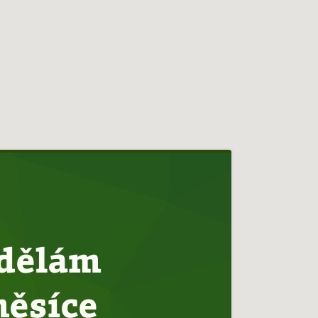
 dělám
měsíce