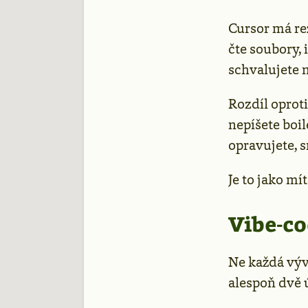
Cursor má re
čte soubory, 
schvalujete 
Rozdíl oprot
nepíšete boil
opravujete, 
Je to jako mí
Vibe-co
Ne každá vývo
alespoň dvě 