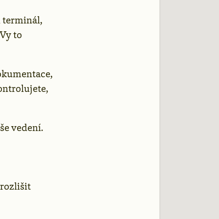
 terminál,
 Vy to
dokumentace,
ontrolujete,
aše vedení.
rozlišit