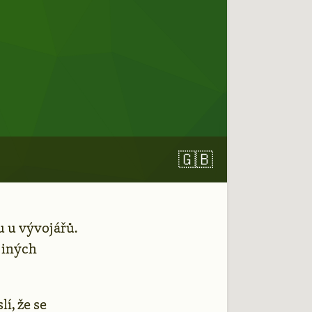
🇬🇧
u u vývojářů.
jiných
lí, že se