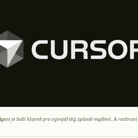
Agent je boží hlavně pro vývojářský způsob myšlení. A rozhraní