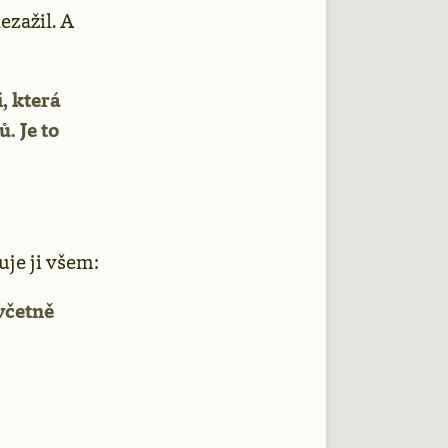
ezažil. A
, která
. Je to
je ji všem:
včetně