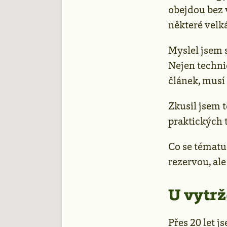
obejdou bez 
některé velká 
Myslel jsem s
Nejen techni
článek, musí 
Zkusil jsem 
praktických t
Co se tématu 
rezervou, al
U vytrž
Přes 20 let 