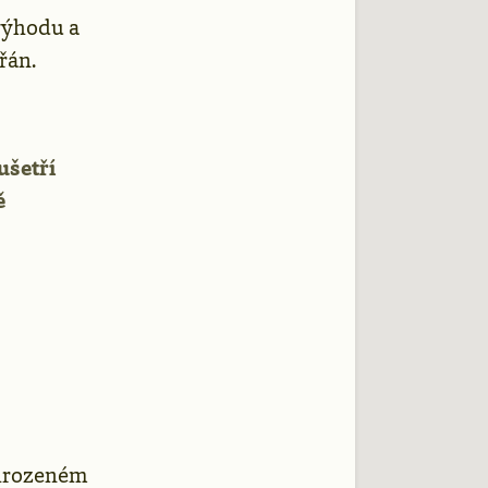
 výhodu a
řán.
 ušetří
ě
irozeném