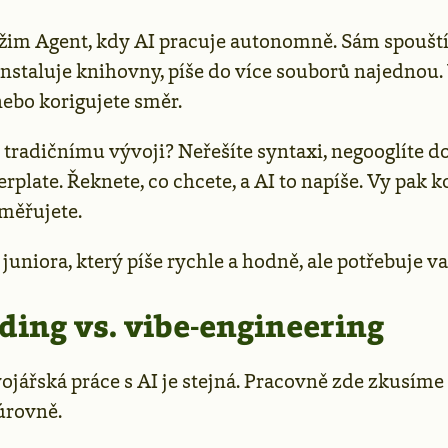
žim Agent, kdy AI pracuje autonomně. Sám spouští
instaluje knihovny, píše do více souborů najednou.
nebo korigujete směr.
i tradičnímu vývoji? Neřešíte syntaxi, negooglíte 
erplate. Řeknete, co chcete, a AI to napíše. Vy pak k
směřujete.
t juniora, který píše rychle a hodně, ale potřebuje v
ding vs. vibe-engineering
jářská práce s AI je stejná. Pracovně zde zkusíme 
úrovně.