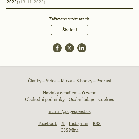
2023)
(13. 11. 2023)
Zařazeno v tématech:
Školení
Patička
Články
–
Videa
–
Kurzy
–
E-booky
–
Podcast
Novinky e-mailem
–
O webu
webu
Obchodní podmínky
–
Osobní údaje
–
Cookies
martin@pagespeed.cz
Facebook
–
X
–
Instagram
–
RSS
CSS Mine