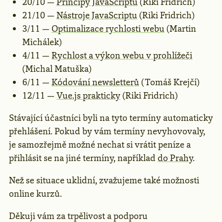
20/10 —
Principy JavaScriptu
(Riki Fridrich)
21/10 —
Nástroje JavaScriptu
(Riki Fridrich)
3/11 —
Optimalizace rychlosti webu
(Martin
Michálek)
4/11 —
Rychlost a výkon webu v prohlížeči
(Michal Matuška)
6/11 —
Kódo­vá­ní news­let­te­rů
(Tomáš Krejčí)
12/11 —
Vue.js prakticky
(Riki Fridrich)
Stávající účastníci byli na tyto termíny automaticky
přehlášení. Pokud by vám termíny nevyhovovaly,
je samozřejmě možné nechat si vrátit peníze a
přihlásit se na jiné termíny, například
do Prahy
.
Než se situace uklidní, zvažujeme také možnosti
online kurzů.
Děkuji vám za trpělivost a podporu