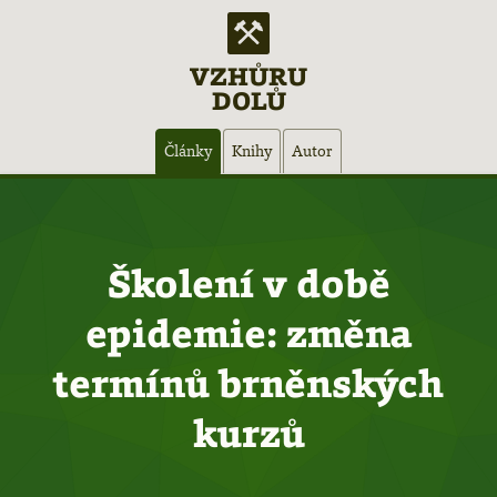
VZHŮRU
DOLŮ
Hlavní
Články
Knihy
Autor
navigace
Školení v době
epidemie: změna
termínů brněnských
kurzů