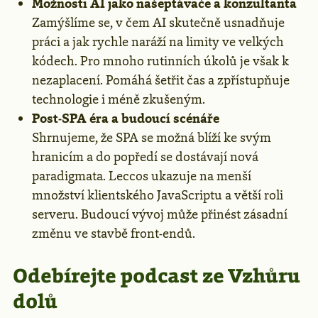
Možnosti AI jako našeptávače a konzultanta
Zamýšlíme se, v čem AI skutečně usnadňuje
práci a jak rychle naráží na limity ve velkých
kódech. Pro mnoho rutinních úkolů je však k
nezaplacení. Pomáhá šetřit čas a zpřístupňuje
technologie i méně zkušeným.
Post‑SPA éra a budoucí scénáře
Shrnujeme, že SPA se možná blíží ke svým
hranicím a do popředí se dostávají nová
paradigmata. Leccos ukazuje na menší
množství klientského JavaScriptu a větší roli
serveru. Budoucí vývoj může přinést zásadní
změnu ve stavbě front‑endů.
Odebírejte podcast ze Vzhůru
dolů