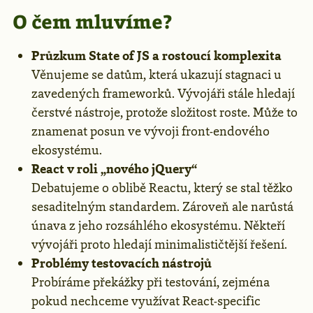
O čem mluvíme?
Průzkum State of JS a rostoucí komplexita
Věnujeme se datům, která ukazují stagnaci u
zavedených frameworků. Vývojáři stále hledají
čerstvé nástroje, protože složitost roste. Může to
znamenat posun ve vývoji front‑endového
ekosystému.
React v roli „nového jQuery“
Debatujeme o oblibě Reactu, který se stal těžko
sesaditelným standardem. Zároveň ale narůstá
únava z jeho rozsáhlého ekosystému. Někteří
vývojáři proto hledají minimalističtější řešení.
Problémy testovacích nástrojů
Probíráme překážky při testování, zejména
pokud nechceme využívat React‑specific