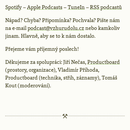
Spotify
–
Apple Podcasts
–
TuneIn
–
RSS podcastů
Nápad? Chyba? Připomínka? Pochvala? Pište nám
na e-mail
podcast@vzhurudolu.cz
nebo kamkoliv
jinam. Hlavně, aby se to k nám dostalo.
Přejeme vám příjemný poslech!
Děkujeme za spolupráci: Jiří Nečas,
Productboard
(prostory, organizace), Vladimír Příhoda,
Productboard (technika, střih, záznamy), Tomáš
Kout (moderování).