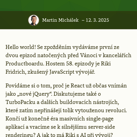
Martin Michálek
– 12. 3. 2025
Hello world! Se zpožděním vydáváme první ze
dvou epizod natočených před Vánoci v kancelářích
Productboardu. Hostem 58. epizody je Riki
Fridrich, zkušený JavaScript vývojář.
Povídáme si o tom, proč je React už občas vnímán
jako „nové jQuery“. Diskutujeme také o
TurboPacku a dalších buildovacích nástrojích,
které zatím nepřinášejí tolik vytouženou revoluci.
Končí už konečně éra masivních single‑page
aplikací a vracíme se k silnějšímu server‑side
renderingu? A jak to má Riki s AI při vývoji?