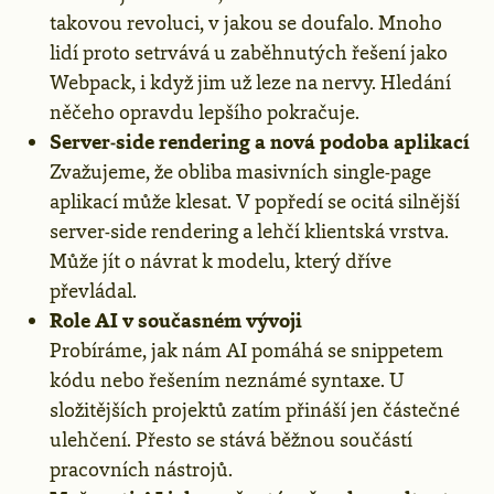
takovou revoluci, v jakou se doufalo. Mnoho
lidí proto setrvává u zaběhnutých řešení jako
Webpack, i když jim už leze na nervy. Hledání
něčeho opravdu lepšího pokračuje.
Server‑side rendering a nová podoba aplikací
Zvažujeme, že obliba masivních single‑page
aplikací může klesat. V popředí se ocitá silnější
server‑side rendering a lehčí klientská vrstva.
Může jít o návrat k modelu, který dříve
převládal.
Role AI v současném vývoji
Probíráme, jak nám AI pomáhá se snippetem
kódu nebo řešením neznámé syntaxe. U
složitějších projektů zatím přináší jen částečné
ulehčení. Přesto se stává běžnou součástí
pracovních nástrojů.