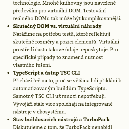
technologie. Mnohé knihovny jsou navržené
především pro virtuální DOM. Testování
reálného DOMu tak může být komplikovanější.
Skutečný DOM vs. virtuální náhrady
Narážíme na potřebu testů, které reflektují
skutečné rozměry a pozici elementů. Virtuální
prostředí často takové údaje neposkytuje. Pro
specifické případy to znamená nutnost
vlastního řešení.
TypeScript a ústup TSC CLI
Přichází řeč na to, proč se většina lidí přiklání k
automatizovaným buildům TypeScriptu.
Samotný TSC CLI už mnozí nepotřebují.
Vývojáři stále více spoléhají na integrované
nástroje v ekosystému.
Stav buildovacích nástrojů a TurboPack
Diskutujeme o tom, že TurboPack nenabídl