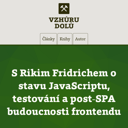
VZHŮRU
DOLŮ
Hlavní
Články
Knihy
Autor
navigace
S Rikim Fridrichem o
stavu JavaScriptu,
testování a post‑SPA
budoucnosti frontendu