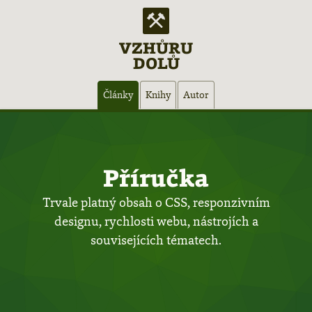
VZHŮRU
DOLŮ
Hlavní
Články
Knihy
Autor
navigace
Příručka
Trvale platný obsah o CSS, responzivním
designu, rychlosti webu, nástrojích a
souvisejících tématech.