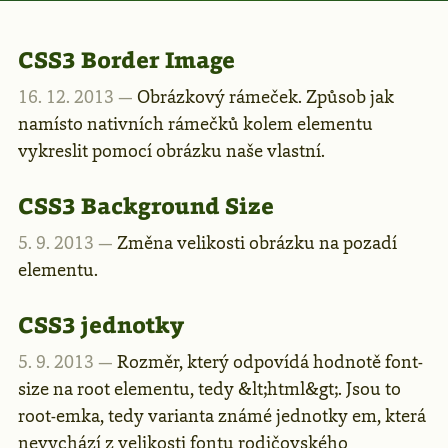
CSS3 Border Image
16. 12. 2013 —
Obrázkový rámeček. Způsob jak
namísto nativních rámečků kolem elementu
vykreslit pomocí obrázku naše vlastní.
CSS3 Background Size
5. 9. 2013 —
Změna velikosti obrázku na pozadí
elementu.
CSS3 jednotky
5. 9. 2013 —
Rozměr, který odpovídá hodnotě font-
size na root elementu, tedy &lt;html&gt;. Jsou to
root-emka, tedy varianta známé jednotky em, která
nevychází z velikosti fontu rodičovského