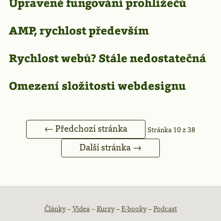
Upravené fungování prohlížečů
AMP, rychlost především
Rychlost webů? Stále nedostatečná
Omezení složitosti webdesignu
← Předchozí stránka
Stránka 10 z 38
Další stránka →
Patička
Články
–
Videa
–
Kurzy
–
E-booky
–
Podcast