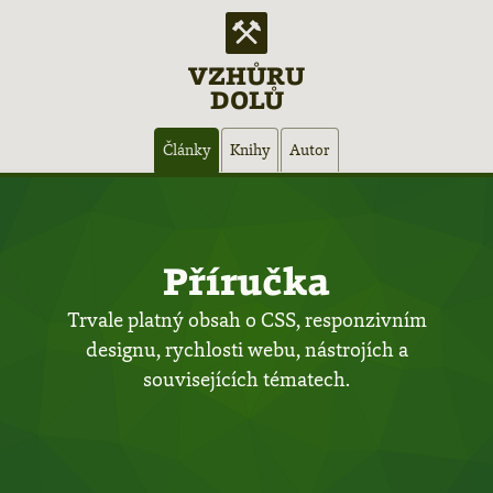
VZHŮRU
DOLŮ
Hlavní
Články
Knihy
Autor
navigace
Příručka
Trvale platný obsah o CSS, responzivním
designu, rychlosti webu, nástrojích a
souvisejících tématech.