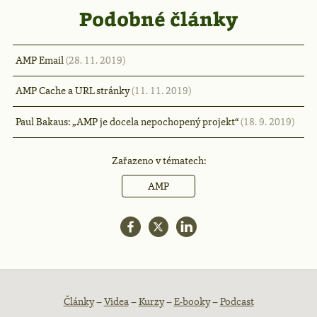
Podobné články
AMP Email
(28. 11. 2019)
AMP Cache a URL stránky
(11. 11. 2019)
Paul Bakaus: „AMP je docela nepochopený projekt“
(18. 9. 2019)
Zařazeno v tématech:
AMP
Patička
Články
–
Videa
–
Kurzy
–
E-booky
–
Podcast