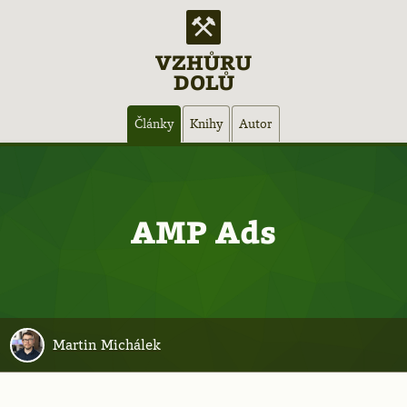
VZHŮRU
DOLŮ
Hlavní
Články
Knihy
Autor
navigace
AMP Ads
Martin Michálek