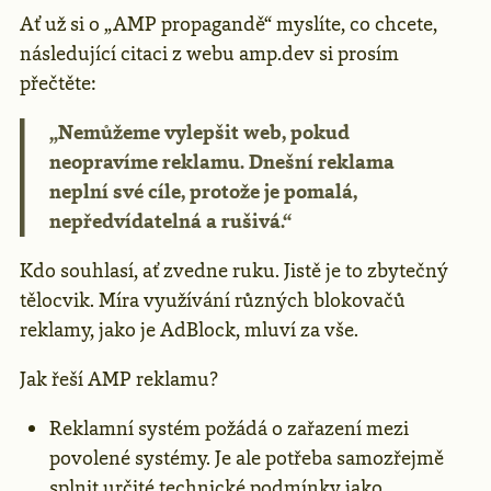
Ať už si o „AMP propagandě“ myslíte, co chcete,
následující citaci z webu amp.dev si prosím
přečtěte:
„Nemůžeme vylepšit web, pokud
neopravíme reklamu. Dnešní reklama
neplní své cíle, protože je pomalá,
nepředvídatelná a rušivá.“
Kdo souhlasí, ať zvedne ruku. Jistě je to zbytečný
tělocvik. Míra využívání různých blokovačů
reklamy, jako je AdBlock, mluví za vše.
Jak řeší AMP reklamu?
Reklamní systém požádá o zařazení mezi
povolené systémy. Je ale potřeba samozřejmě
splnit určité technické podmínky jako