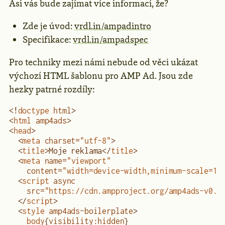
Asi vás bude zajímat více informací, že?
Zde je úvod:
vrdl.in/ampadintro
Specifikace:
vrdl.in/ampadspec
Pro techniky mezi námi nebude od věci ukázat
výchozí HTML šablonu pro AMP Ad. Jsou zde
hezky patrné rozdíly:
<!
doctype
 html
>
<
html
 amp4ads
>
<
head
>
  <
meta
 charset
=
"utf-8"
>
  <
title
>Moje reklama</
title
>
  <
meta
 name
=
"viewport"
    content
=
"width=device-width,minimum-scale=1"
  <
script
 async
    src
=
"https://cdn.ampproject.org/amp4ads-v0.j
  </
script
>
  <
style
 amp4ads-boilerplate
>
    body
{
visibility
:
hidden
}