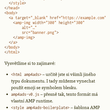
  </
style
>
</
head
>
<
body
>
  <
a
 target
=
"_blank"
 href
=
"https://example.com"
>
    <
amp-img
 width
=
"300"
 height
=
"300"
        alt
=
"…"
        src
=
"banner.png"
>
    </
amp-img
>
  </
a
>
</
body
>
</
html
>
Vysvětlíme si to zajímavé:
– určitě jste si všimli jiného
<html amp4ads>
typu dokumentu. I tady můžeme vynechat
použít emoji se symbolem blesku.
– přesně tak, tento formát má
amp4ads-v0.js
vlastní AMP runtime.
– šablona AMP
<style amp4ads-boilerplate>