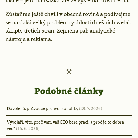
Jasně – je to nadsázka, ale ve výsledku dost trefná.
Zůstaňme ještě chvíli v obecné rovině a podívejme
se na další velký problém rychlosti dnešních webů:
skripty třetích stran. Zejména pak analytické
nástroje a reklama.
Podobné články
Dovolená: průvodce pro workoholiky
(29. 7. 2026)
Vývojáři, víte, proč vám váš CEO bere práci, a proč je to dobrá
věc?
(15. 6. 2026)