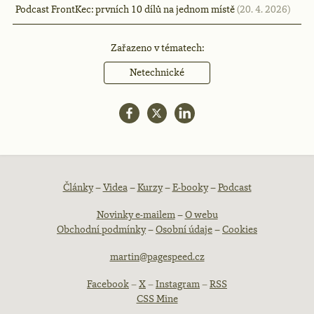
Podcast FrontKec: prvních 10 dílů na jednom místě
(20. 4. 2026)
Zařazeno v tématech:
Netechnické
Patička
Články
–
Videa
–
Kurzy
–
E-booky
–
Podcast
Novinky e-mailem
–
O webu
webu
Obchodní podmínky
–
Osobní údaje
–
Cookies
martin@pagespeed.cz
Facebook
–
X
–
Instagram
–
RSS
CSS Mine