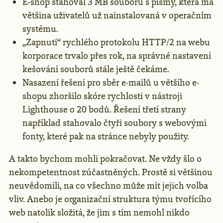
E-shop stahoval 3 MB souborů s písmy, která má
většina uživatelů už nainstalovaná v operačním
systému.
„Zapnutí“ rychlého protokolu HTTP/2 na webu
korporace trvalo přes rok, na správné nastavení
kešování souborů stále ještě čekáme.
Nasazení řešení pro sběr e-mailů u většího e-
shopu zhoršilo skóre rychlosti v nástroji
Lighthouse o 20 bodů. Řešení třetí strany
například stahovalo čtyři soubory s webovými
fonty, které pak na stránce nebyly použity.
A takto bychom mohli pokračovat. Ne vždy šlo o
nekompetentnost zúčastněných. Prostě si většinou
neuvědomili, na co všechno může mít jejich volba
vliv. Anebo je organizační struktura týmu tvořícího
web natolik složitá, že jim s tím nemohl nikdo