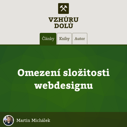
VZHŮRU
DOLŮ
Hlavní
Články
Knihy
Autor
navigace
Omezení složitosti
webdesignu
Martin Michálek