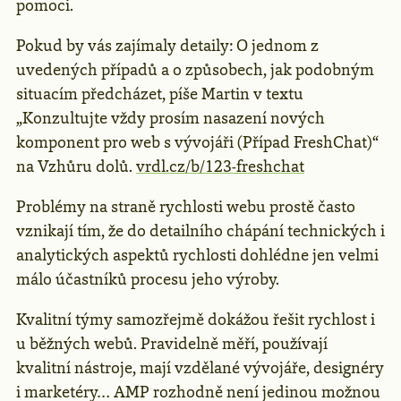
pomoci.
Pokud by vás zajímaly detaily: O jednom z
uvedených případů a o způsobech, jak podobným
situacím předcházet, píše Martin v textu
„Konzultujte vždy prosím nasazení nových
komponent pro web s vývojáři (Případ FreshChat)“
na Vzhůru dolů.
vrdl.cz/b/123-freshchat
Problémy na straně rychlosti webu prostě často
vznikají tím, že do detailního chápání technických i
analytických aspektů rychlosti dohlédne jen velmi
málo účastníků procesu jeho výroby.
Kvalitní týmy samozřejmě dokážou řešit rychlost i
u běžných webů. Pravidelně měří, používají
kvalitní nástroje, mají vzdělané vývojáře, designéry
i marketéry… AMP rozhodně není jedinou možnou