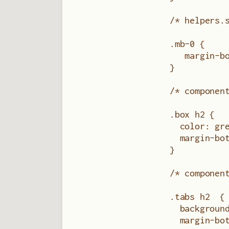
/* helpers.
.mb-0 {
   margin-b
}
/* componen
.box h2 {
  color: gr
  margin-bo
}
/* componen
.tabs h2  {
  backgroun
  margin-bo