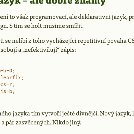
azyk – ale dobře známý
ení to však programovací, ale deklarativní jazyk, p
gn. S tím se holt musíme smířit.
 se nelíbí z toho vycházející repetitivní povaha CS
sobují a „zefektivňují“ zápis:
m-b-0
;
clearfix
;
pos-r
;
dis-b
;
vného jazyka tím vytvoří ještě divnější. Nový jazyk
 a pár zasvěcených. Nikdo jiný.