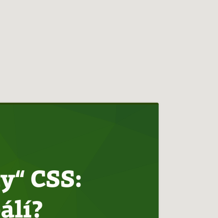
y“ CSS:
álí?