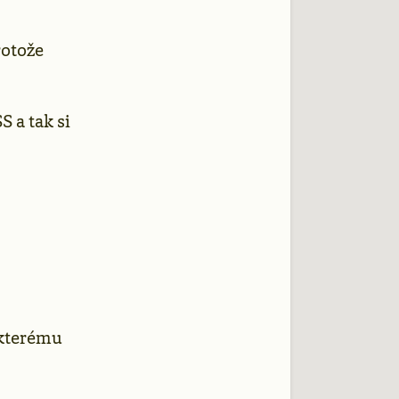
rotože
S a tak si
, kterému