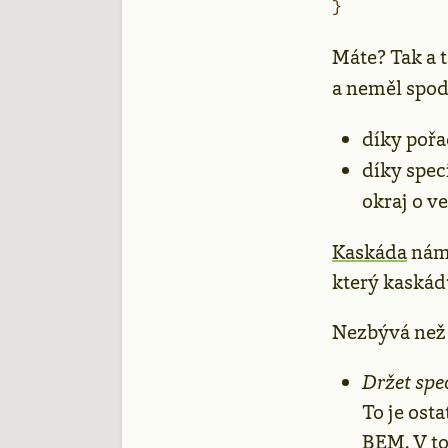
}
Máte? Tak a 
a neměl spodn
díky pořa
díky spec
okraj o ve
Kaskáda
nám 
který kaskád
Nezbývá než 
Držet spec
To je ost
BEM
. V 