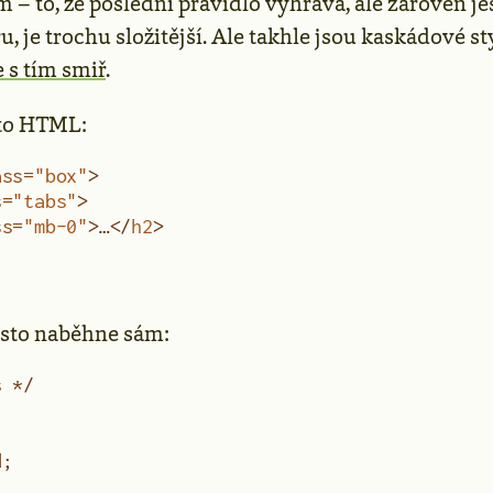
– to, že poslední pravidlo vyhrává, ale zároveň ješ
u, je trochu složitější. Ale takhle jsou kaskádové st
e s tím smiř
.
to HTML:
ass
=
"box"
>
s
=
"tabs"
>
ss
=
"mb-0"
>…</
h2
>
asto naběhne sám:
s */
d;