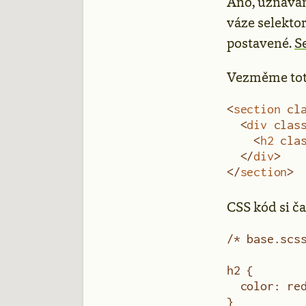
Ano, uznávám 
váze selektor
postavené.
S
Vezměme to
<
section
 cl
  <
div
 clas
    <
h2
 cla
  </
div
>   
</
section
>
CSS kód si č
/* base.scs
h2 {
  color: re
}