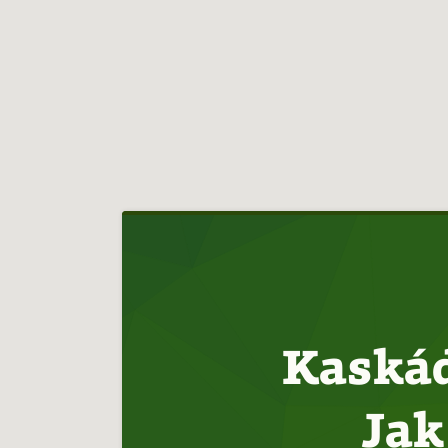
Hlavní
navigace
Kaskád
Jak