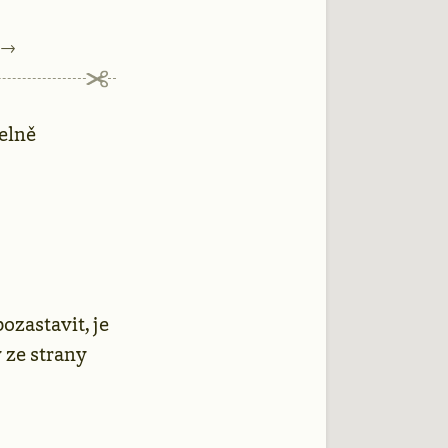
→
delně
ozastavit, je
 ze strany