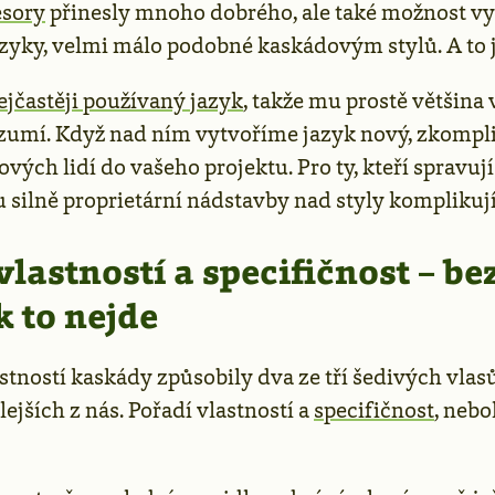
esory
přinesly mnoho dobrého, ale také možnost vyt
azyky, velmi málo podobné kaskádovým stylů. A to j
nejčastěji používaný jazyk
, takže mu prostě většina
zumí. Když nad ním vytvoříme jazyk nový, zkompl
vých lidí do vašeho projektu. Pro ty, kteří spravují
u silně proprietární nádstavby nad styly komplikují
vlastností a specifičnost – be
 to nejde
astností kaskády způsobily dva ze tří šedivých vlas
lejších z nás. Pořadí vlastností a
specifičnost
, nebo