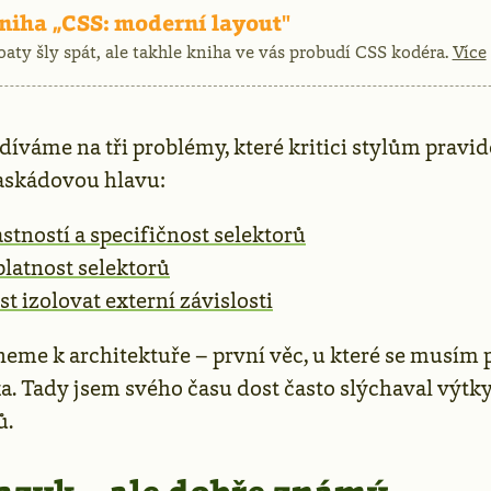
ma
niha „CSS: moderní layout"
oaty šly spát, ale takhle kniha ve vás probudí CSS kodéra.
Více
díváme na tři problémy, které kritici stylům pravi
kaskádovou hlavu:
astností a specifičnost selektorů
platnost selektorů
 izolovat externí závislosti
eme k architektuře – první věc, u které se musím p
a. Tady jsem svého času dost často slýchaval výtky
ů.