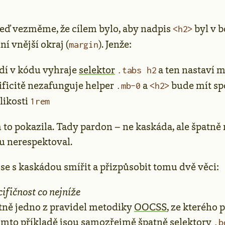
teď vezměme, že cílem bylo, aby nadpis
byl v 
<h2>
í vnější okraj (
). Jenže:
margin
dí v kódu vyhraje
selektor
a ten nastaví 
.tabs h2
ificitě nezafunguje helper
a
bude mít sp
.mb-0
<h2>
likosti
1rem
to pokazila. Tady pardon – ne kaskáda, ale špatně
u nerespektoval.
se s kaskádou smířit a přizpůsobit tomu dvě věci:
ifičnost co nejníže
atně jedno z pravidel metodiky
OOCSS
, ze kterého 
tomto příkladě jsou samozřejmě špatně selektory
.b