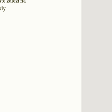
tě záleží na
yly