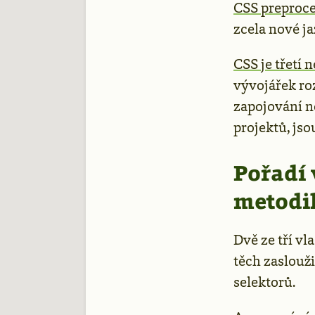
CSS preproc
zcela nové j
CSS je třetí 
vývojářek ro
zapojování no
projektů, jso
Pořadí 
metodik
Dvě ze tří vl
těch zaslouži
selektorů.