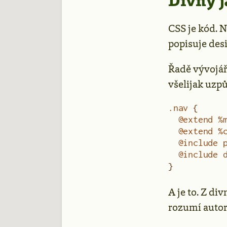
Divný j
CSS je kód. N
popisuje desi
Řadě vývojářů
všelijak uzpů
.nav
 {
  @extend
 %
  @extend
 %
  @include
 
  @include
 
}
A je to. Z di
rozumí autor