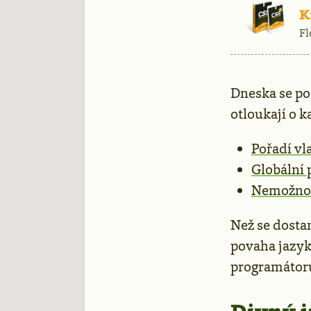
Rekla
K
Fl
Dneska se po
otloukají o 
Pořadí vl
Globální 
Nemožnost
Než se dostan
povaha jazyk
programátor