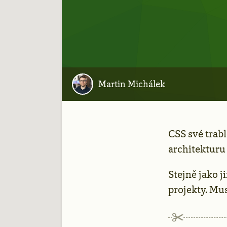
Martin Michálek
CSS své trab
architekturu 
Stejně jako j
projekty. Mu