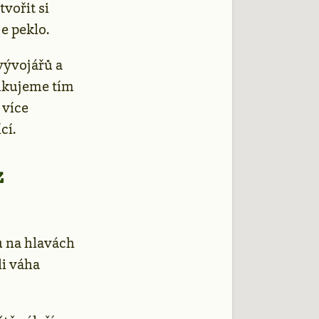
vořit si
e peklo.
 vývojářů a
ikujeme tím
 více
cí.
z
ů na hlavách
li váha