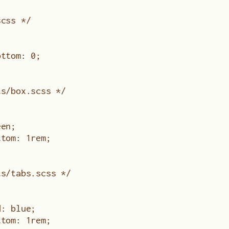
scss */
ottom: 0;
ts/box.scss */
een;
ttom: 1rem;
ts/tabs.scss */
 
d: blue; 
ttom: 1rem;