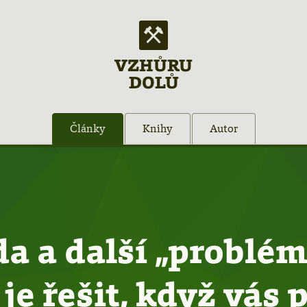
VZHŮRU
DOLŮ
Články
Knihy
Autor
a a další „problém
 je řešit, když vás p