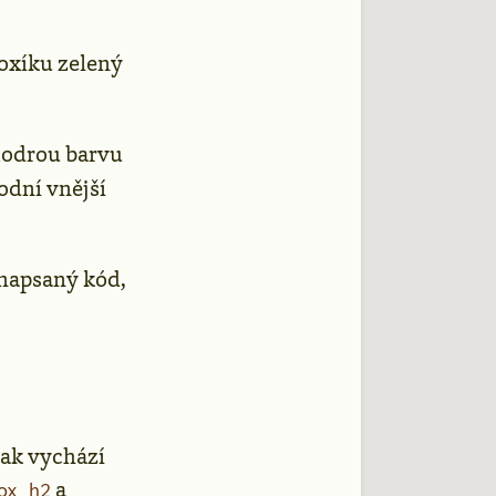
boxíku zelený
modrou barvu
odní vnější
 napsaný kód,
pak vychází
a
ox h2