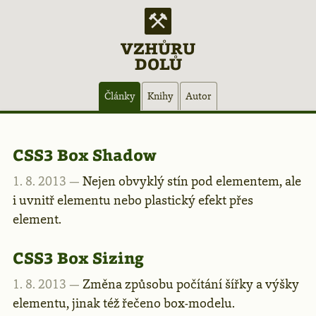
VZHŮRU
DOLŮ
Hlavní
Články
Knihy
Autor
navigace
Články
CSS3 Box Shadow
1. 8. 2013 —
Nejen obvyklý stín pod elementem, ale
–
i uvnitř elementu nebo plastický efekt přes
element.
stránka
CSS3 Box Sizing
35
1. 8. 2013 —
Změna způsobu počítání šířky a výšky
elementu, jinak též řečeno box-modelu.