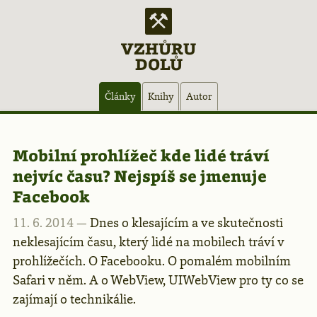
VZHŮRU
DOLŮ
Hlavní
Články
Knihy
Autor
navigace
Články
Mobilní prohlížeč kde lidé tráví
nejvíc času? Nejspíš se jmenuje
–
Facebook
11. 6. 2014 —
Dnes o klesajícím a ve skutečnosti
stránka
neklesajícím času, který lidé na mobilech tráví v
prohlížečích. O Facebooku. O pomalém mobilním
32
Safari v něm. A o WebView, UIWebView pro ty co se
zajímají o technikálie.