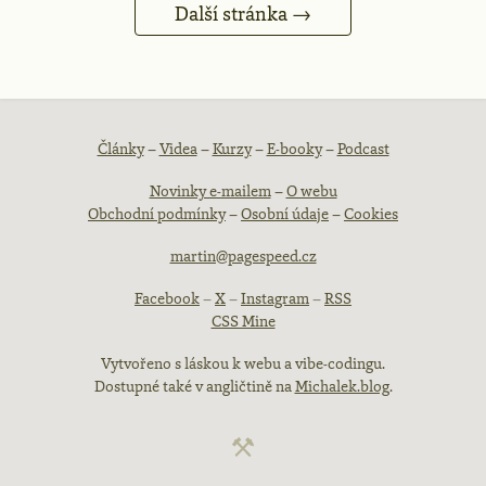
Další stránka →
Patička
Články
–
Videa
–
Kurzy
–
E-booky
–
Podcast
Novinky e-mailem
–
O webu
webu
Obchodní podmínky
–
Osobní údaje
–
Cookies
martin@pagespeed.cz
Facebook
–
X
–
Instagram
–
RSS
CSS Mine
Vytvořeno s láskou k webu a vibe-codingu.
Dostupné také v angličtině na
Michalek.blog
.