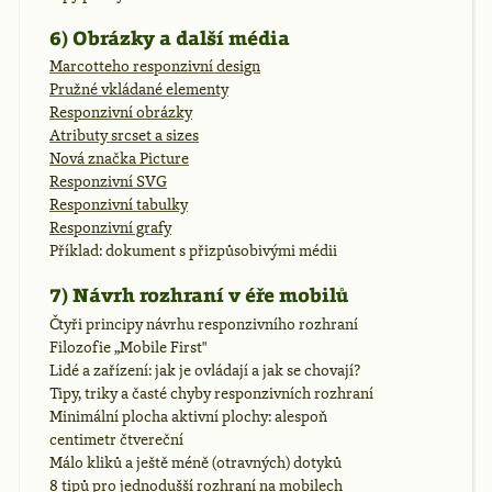
6) Obrázky a další média
Marcotteho responzivní design
Pružné vkládané elementy
Responzivní obrázky
Atributy srcset a sizes
Nová značka Picture
Responzivní SVG
Responzivní tabulky
Responzivní grafy
Příklad: dokument s přizpůsobivými médii
7) Návrh rozhraní v éře mobilů
Čtyři principy návrhu responzivního rozhraní
Filozofie „Mobile First"
Lidé a zařízení: jak je ovládají a jak se chovají?
Tipy, triky a časté chyby responzivních rozhraní
Minimální plocha aktivní plochy: alespoň
centimetr čtvereční
Málo kliků a ještě méně (otravných) dotyků
8 tipů pro jednodušší rozhraní na mobilech