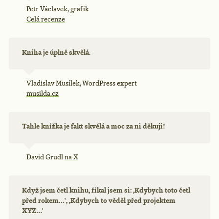
Petr Václavek, grafik
Celá recenze
Kniha je úplně skvělá.
Vladislav Musílek, WordPress expert
musilda.cz
Tahle knížka je fakt skvělá a moc za ni děkuji!
David Grudl
na X
Když jsem četl knihu, říkal jsem si: ‚Kdybych toto četl
před rokem…', ‚Kdybych to věděl před projektem
XYZ…'