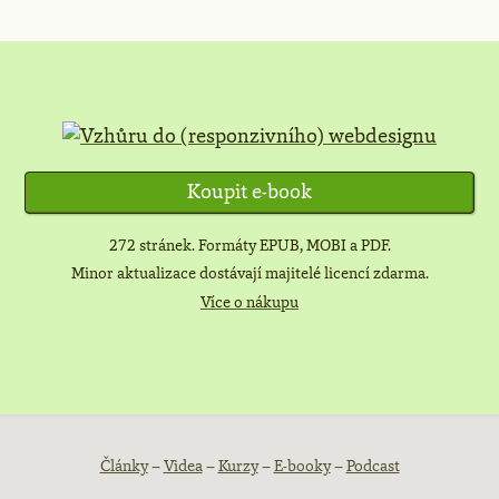
Koupit e-book
272 stránek. Formáty EPUB, MOBI a PDF.
Minor aktualizace dostávají majitelé licencí zdarma.
Více o nákupu
Patička
Články
–
Videa
–
Kurzy
–
E-booky
–
Podcast