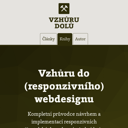
VZHŮRU
DOLŮ
Hlavní
Články
Knihy
Autor
navigace
Vzhůru do
(responziv­ního)
webdesignu
Kompletní průvodce návrhem a
implementací responzivních