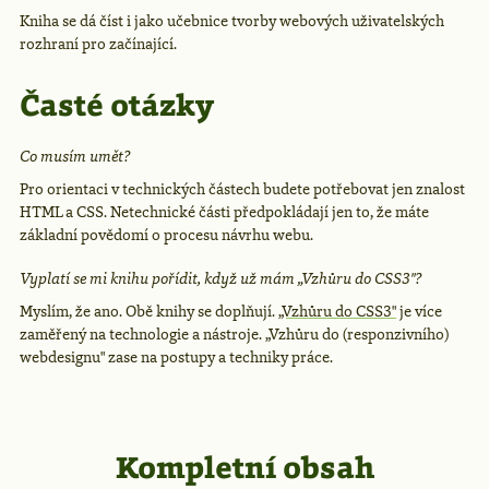
Kniha se dá číst i jako učebnice tvorby webových uživatelských
rozhraní pro začínající.
Časté otázky
Co musím umět?
Pro orientaci v technických částech budete potřebovat jen znalost
HTML a CSS. Netechnické části předpokládají jen to, že máte
základní povědomí o procesu návrhu webu.
Vyplatí se mi knihu pořídit, když už mám „Vzhůru do CSS3"?
Myslím, že ano. Obě knihy se doplňují.
„Vzhůru do CSS3"
je více
zaměřený na technologie a nástroje. „Vzhůru do (responzivního)
webdesignu" zase na postupy a techniky práce.
Kompletní obsah