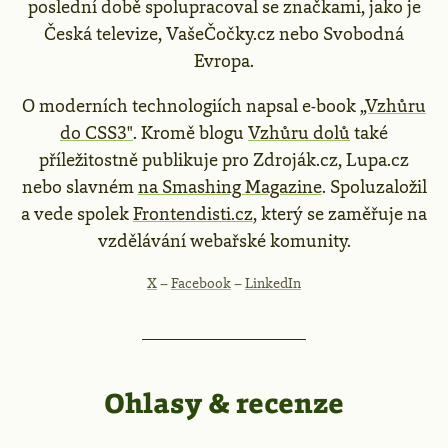
poslední době spolupracoval se značkami, jako je
Česká televize, VašeČočky.cz nebo Svobodná
Evropa.
O moderních technologiích napsal e-book
„Vzhůru
do CSS3"
. Kromě blogu
Vzhůru dolů
také
příležitostně publikuje pro Zdroják.cz, Lupa.cz
nebo slavném
na Smashing Magazine
. Spoluzaložil
a vede spolek
Frontendisti.cz
, který se zaměřuje na
vzdělávání webařské komunity.
X
–
Facebook
–
LinkedIn
Ohlasy & recenze