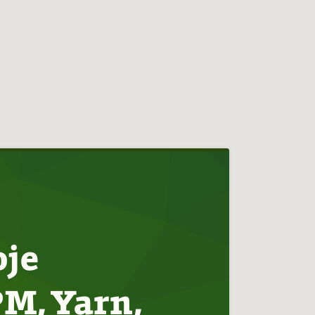
oje
PM, Yarn,