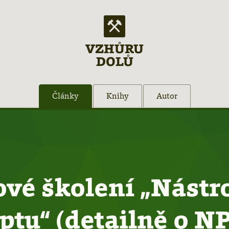
VZHŮRU
DOLŮ
Články
Knihy
Autor
vé školení „Nástr
ptu“ (detailně o N