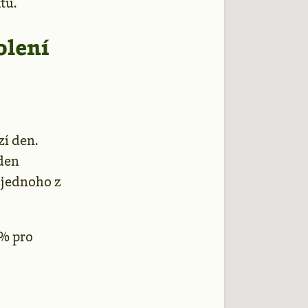
tu.
olení
zí den.
eden
 jednoho z
 % pro