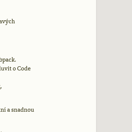
mavých
bpack.
luvit o Code
,
itní a snadnou