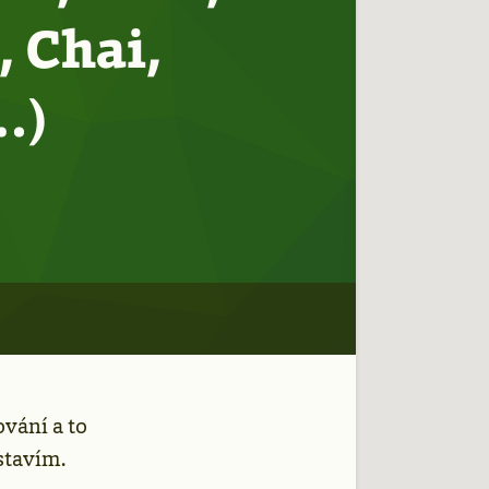
 Chai,
…)
ování a to
stavím.