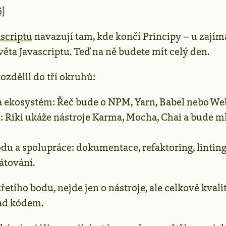
6]
ascriptu
navazují tam, kde končí Principy – u zají
věta Javascriptu. Teď na ně budete mít celý den.
rozdělil do tří okruhů:
a ekosystém: Řeč bude o NPM, Yarn, Babel nebo We
: Riki ukáže nástroje Karma, Mocha, Chai a bude m
ódu a spolupráce: dokumentace, refaktoring, linting
átování.
 třetího bodu, nejde jen o nástroje, ale celkově kval
ad kódem.