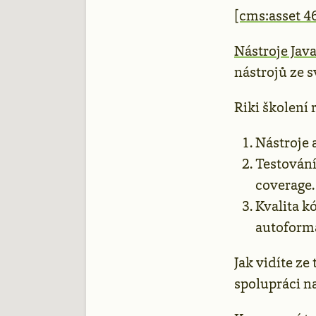
[cms:asset 4
Nástroje Jav
nástrojů ze s
Riki školení 
Nástroje 
Testování
coverage.
Kvalita k
autoform
Jak vidíte ze
spolupráci n