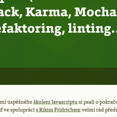
ck, Karma, Mocha,
efaktoring, linting
elmi úspěšného
školení Javascriptu
si psali o pokrač
ď ve spolupráci
s Rikim Fridrichem
velmi rád před