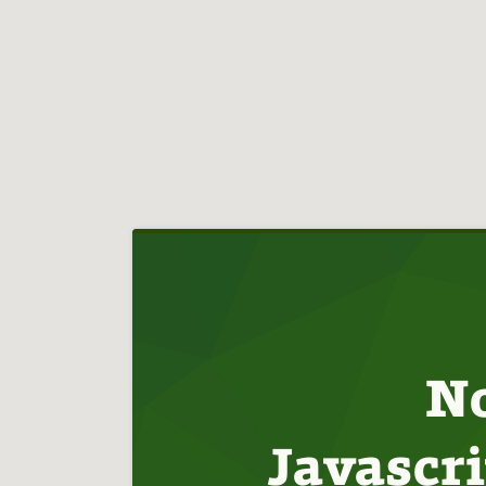
Hlavní
navigace
No
Javascri