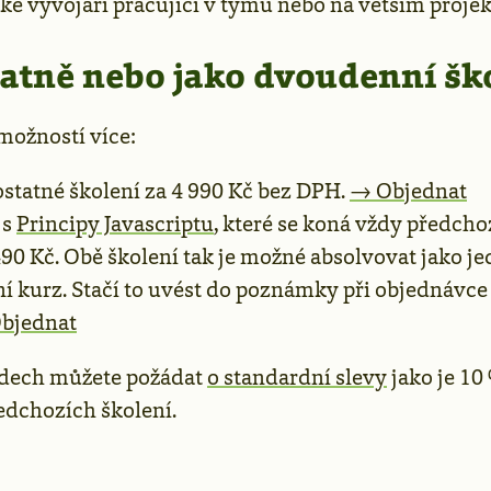
ké vývojáři pracující v týmu nebo na větším projek
atně nebo jako dvoudenní šk
možností více:
statné školení za 4 990 Kč bez DPH.
→ Objednat
 s
Principy Javascriptu
, které se koná vždy předcho
490 Kč. Obě školení tak je možné absolvovat jako j
 kurz. Stačí to uvést do poznámky při objednávce
bjednat
adech můžete požádat
o standardní slevy
jako je 10
edchozích školení.