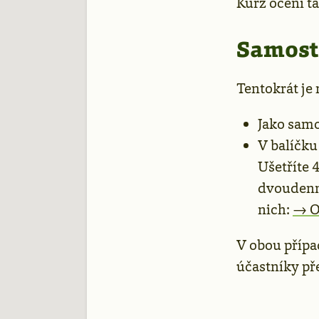
Kurz ocení ta
Samost
Tentokrát je 
Jako samo
V balíčku
Ušetříte 
dvoudenní
nich:
→ O
V obou příp
účastníky př