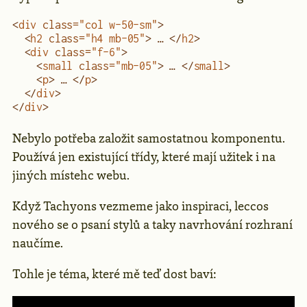
<
div
 class
=
"col w-50-sm"
>
  <
h2
 class
=
"h4 mb-05"
> … </
h2
>
  <
div
 class
=
"f-6"
>
    <
small
 class
=
"mb-05"
> … </
small
>
    <
p
> … </
p
>
  </
div
>
</
div
>
Nebylo potřeba založit samostatnou komponentu.
Používá jen existující třídy, které mají užitek i na
jiných místehc webu.
Když Tachyons vezmeme jako inspiraci, leccos
nového se o psaní stylů a taky navrhování rozhraní
naučíme.
Tohle je téma, které mě teď dost baví: