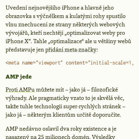
Uvedení nejnovějšího iPhone a hlavně jeho
obrazovka s výčnělkem a kulatými rohy spustilo
vlnu znechucení ze strany některých webových
vývojářů, kteří nechtějí „optimalizovat weby pro
iPhone X”. Tahle „optimalizace“ ale u většiny webů
představuje jen
přidání meta-značky
:
<
meta
 name
=
"viewport"
 content
=
"initial-scale=1, 
AMP jede
Proti AMPu
můžete mít – jako já – filozofické
výhrady. Ale pragmaticky vzato to je skvělá věc,
takže tuhle technologii super-rychlých stránek –
jako já – některým klientům určitě doporučíte.
AMP nedávno oslavil dva roky existence a je
nasazený na 25 milionech domén.
Výsledky