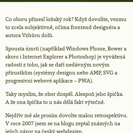
Co oboru přinesl loňský rok? Když dovolíte, vezmu
to zcela subjektivně, očima frontend designéra a
autora Vzhůru dolů.
Spousta úmrtí (například Windows Phone, Bower a
skoro i Internet Explorer a Photoshop) je vyvážená
radostí z toho, jak se daří nedávným novým
přírustkům (systémy designu nebo AMP, SVG a
progresivní webové aplikace – PWA).
Taky myslím, že obor dospěl. Alespoň jeho špička.
A že ona špička to u nás dělá fakt výtečně.
Nejdřív mě ale prosím dovolte malou retrospektivu.
V roce 2007 jsem se na blogu zeptal známých na
jejich
názor na český webdesign
.