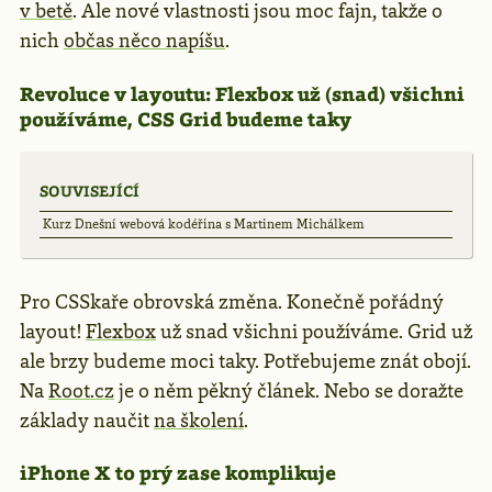
v betě
. Ale nové vlastnosti jsou moc fajn, takže o
nich
občas něco napíšu
.
Revoluce v layoutu: Flexbox už (snad) všichni
používáme, CSS Grid budeme taky
SOUVISEJÍCÍ
Kurz Dnešní webová kodéřina s Martinem Michálkem
Pro CSSkaře obrovská změna. Konečně pořádný
layout!
Flexbox
už snad všichni používáme. Grid už
ale brzy budeme moci taky. Potřebujeme znát obojí.
Na
Root.cz
je o něm pěkný článek. Nebo se doražte
základy naučit
na školení
.
iPhone X to prý zase komplikuje