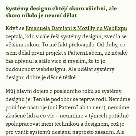
Systémy designu chtějí skoro všichni, ale
skoro nikdo je neumí dělat
Když se
Emanuela Damiani z Mozilly na WebExpu
zeptala, kdo v sále řeší systémy designu, zvedla se
většina rukou. To mě fakt překvapilo. Od doby, co
jsem dělal první projekt s
PatternLabem
, už nějaký
čas uplynul a stále více si myslím, že to je
budoucnost webdesignu. Ale udělat systémy
designu dobře je děsně těžké.
Můj hlavní dojem z posledního roku se systémy
designu je: Tenhle podobor se teprve rodí. Nemáme
pořádně nástroje (ani PatternLab to není), nemáme
zkušené lidi a co víc – neumíme v týmech pořádně
spolupracovat mezi technikou a designem, což je
pro vznik systémů designu naprosto zásadní. Ale