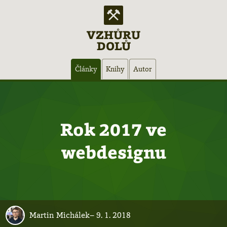
VZHŮRU
DOLŮ
Hlavní
Články
Knihy
Autor
navigace
Rok 2017 ve
webdesignu
Martin Michálek
–
9. 1. 2018