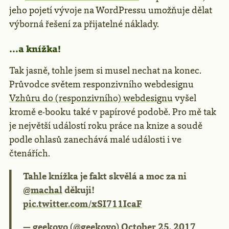
jeho pojetí vývoje na WordPressu umožňuje dělat
výborná řešení za přijatelné náklady.
…a knížka!
Tak jasně, tohle jsem si musel nechat na konec.
Průvodce světem responzivního webdesignu
Vzhůru do (responzivního) webdesignu
vyšel
kromě e-booku také v papírové podobě. Pro mě tak
je největší událostí roku práce na knize a soudě
podle ohlasů zanechává malé události i ve
čtenářích.
Tahle knížka je fakt skvělá a moc za ni
@machal
děkuji!
pic.twitter.com/xSI711IcaF
— geekovo (@geekovo)
October 25, 2017