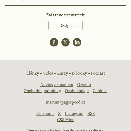
Zařazeno v tématech:
Design
Patička
Články
–
Videa
–
Kurzy
–
E-booky
–
Podcast
Novinky e-mailem
–
O webu
webu
Obchodní podmínky
–
Osobní údaje
–
Cookies
martin@pagespeed.cz
Facebook
–
X
–
Instagram
–
RSS
CSS Mine
Vytvořeno s láskou k webu a vibe-codingu.