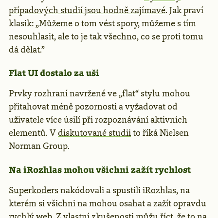
případových studií jsou hodně zajímavé
. Jak praví
klasik: „Můžeme o tom vést spory, můžeme s tím
nesouhlasit, ale to je tak všechno, co se proti tomu
dá dělat.”
Flat UI dostalo za uši
Prvky rozhraní navržené ve „flat“ stylu mohou
přitahovat méně pozornosti a vyžadovat od
uživatele více úsilí při rozpoznávání aktivních
elementů. V
diskutované studii
to říká Nielsen
Norman Group.
Na iRozhlas mohou všichni zažít rychlost
Superkoders
nakódovali a spustili
iRozhlas
, na
kterém si všichni na mohou osahat a zažít opravdu
rychlý web. Z vlastní zkušenosti můžu říct, že to na