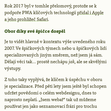
Rok 2017 byl v tomhle přelomový, protože se k
podpoře PWA klíčových technologií
přidal i Apple
a jeho prohlížeč Safari
.
Obor díky své špičce dospěl
Je to vidět hlavně v kontextu výše uvedeného roku
2007. Ve špičkových týmech nebo u špičkových lidí
specializovaných jiným směrem, než jsem já sám.
Dělají věci tak… prostě nechápu
jak
, ale se skvělými
výstupy.
Z toho taky vyplývá, že klíčem k úspěchu v oboru
je specializace. Před pěti lety jsem ještě byl schopen
udržet povědomí o celém webdesignu, dnes to
naprosto neplatí. „Jsem webař“ tak už můžeme
používat jen jako seznamovací frázi pro trochu