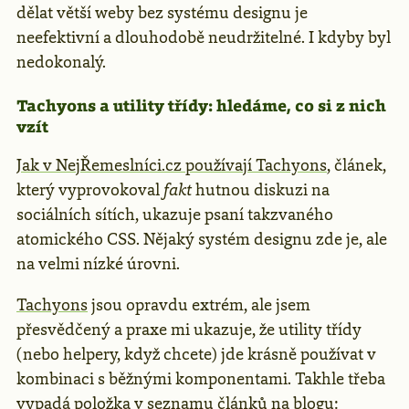
dělat větší weby bez systému designu je
neefektivní a dlouhodobě neudržitelné. I kdyby byl
nedokonalý.
Tachyons a utility třídy: hledáme, co si z nich
vzít
Jak v NejŘemeslníci.cz používají Tachyons
, článek,
který vyprovokoval
fakt
hutnou diskuzi na
sociálních sítích, ukazuje psaní takzvaného
atomického CSS. Nějaký systém designu zde je, ale
na velmi nízké úrovni.
Tachyons
jsou opravdu extrém, ale jsem
přesvědčený a praxe mi ukazuje, že utility třídy
(nebo helpery, když chcete) jde krásně používat v
kombinaci s běžnými komponentami. Takhle třeba
vypadá položka v seznamu článků na blogu: