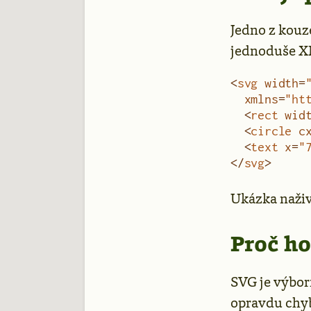
Jedno z kouze
jednoduše X
<
svg
 width
=
  xmlns
=
"ht
  <
rect
 wid
  <
circle
 c
  <
text
 x
=
"
</
svg
>
Ukázka naži
Proč ho
SVG je výbor
opravdu chyb