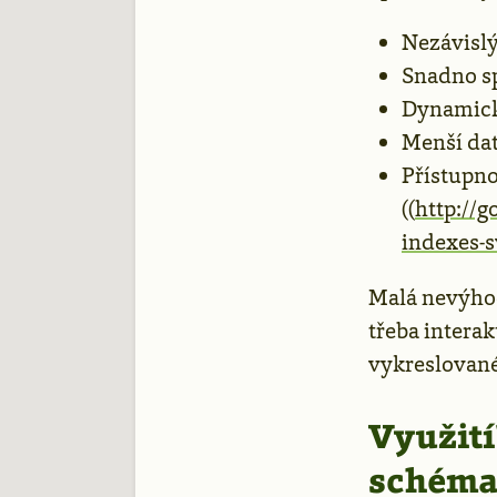
Nezávislý
Snadno sp
Dynamicky
Menší da
Přístupno
((
http://
indexes-s
Malá nevýhod
třeba intera
vykreslované
Využití
schéma