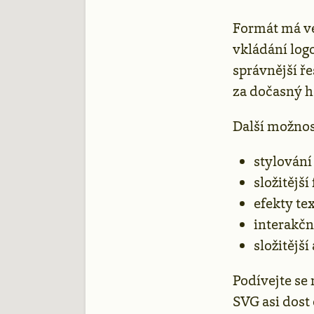
Formát má ve
vkládání log
správnější ř
za dočasný h
Další možnos
stylování
složitější 
efekty te
interakčn
složitějš
Podívejte se
SVG asi dost