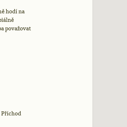
mě hodí na
piálně
eba považovat
. Příchod