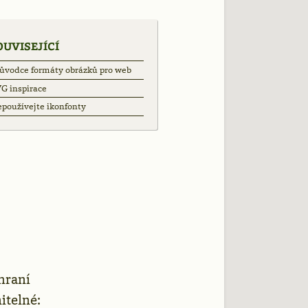
OUVISEJÍCÍ
ůvodce formáty obrázků pro web
G inspirace
používejte ikonfonty
ext
>
hraní
itelné: