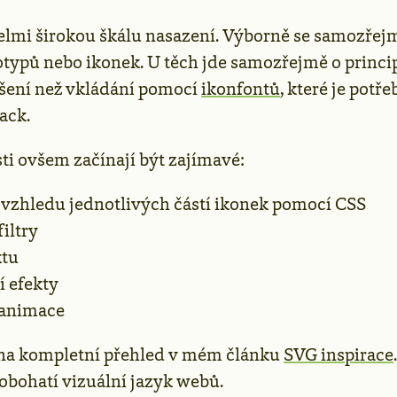
lmi širokou škálu nasazení. Výborně se samozřej
otypů nebo ikonek. U těch jde samozřejmě o princi
ešení než vkládání pomocí
ikonfontů
, které je potř
ack.
ti ovšem začínají být zajímavé:
 vzhledu jednotlivých částí ikonek pomocí CSS
filtry
xtu
í efekty
í animace
 na kompletní přehled v mém článku
SVG inspirace
 obohatí vizuální jazyk webů.