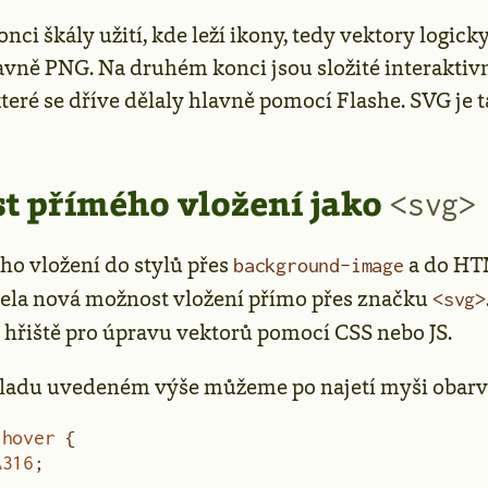
ci škály užití, kde leží ikony, tedy vektory logick
avně PNG. Na druhém konci jsou složité interaktiv
které se dříve dělaly hlavně pomocí Flashe. SVG je
t přímého vložení jako
<svg>
o vložení do stylů přes
a do HT
background-image
cela nová možnost vložení přímo přes značku
<svg>
 hřiště pro úpravu vektorů pomocí CSS nebo JS.
kladu uvedeném výše můžeme po najetí myši obarvi
:hover
 {
A316
;