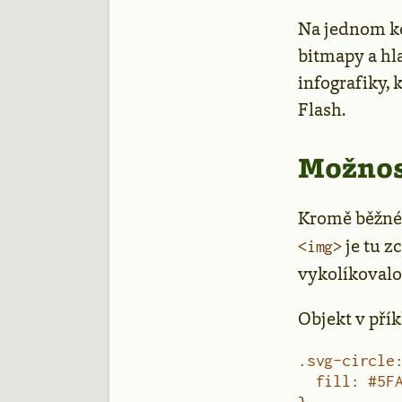
Na jednom kon
bitmapy a hl
infografiky, 
Flash.
Možnos
Kromě běžnéh
je tu z
<img>
vykolíkovalo
Objekt v pří
.svg-circle
  fill
:
 #5F
}