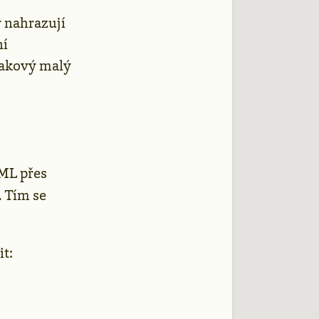
y nahrazují
ní
 takový malý
ML přes
. Tím se
t: