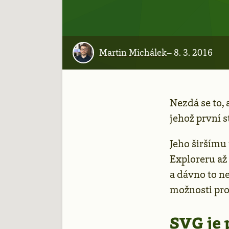
Martin Michálek
–
8. 3. 2016
Nezdá se to, 
jehož první 
Jeho širšímu
Exploreru až 
a dávno to n
možnosti pro
SVG je