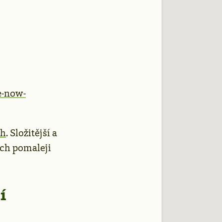
e-now-
ch
. Složitější a
ch pomaleji
í