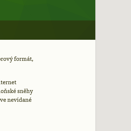
orový formát,
nternet
 loňské sněhy
říve nevídané