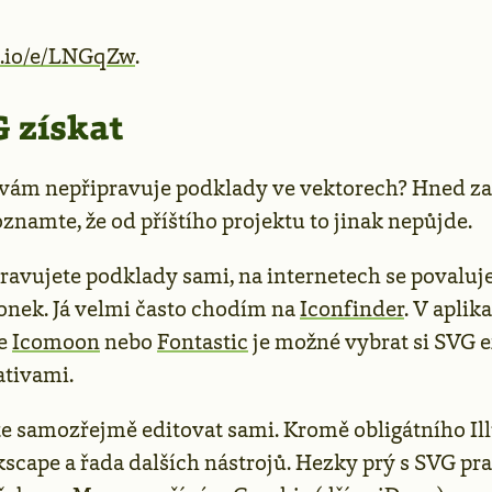
.io/e/LNGqZw
.
 získat
vám nepřipravuje podklady ve vektorech? Hned za
oznamte, že od příštího projektu to jinak nepůjde.
pravujete podklady sami, na internetech se povaluj
konek. Já velmi často chodím na
Iconfinder
. V aplik
je
Icomoon
nebo
Fontastic
je možné vybrat si SVG 
ativami.
e samozřejmě editovat sami. Kromě obligátního Ill
kscape a řada dalších nástrojů. Hezky prý s SVG pr