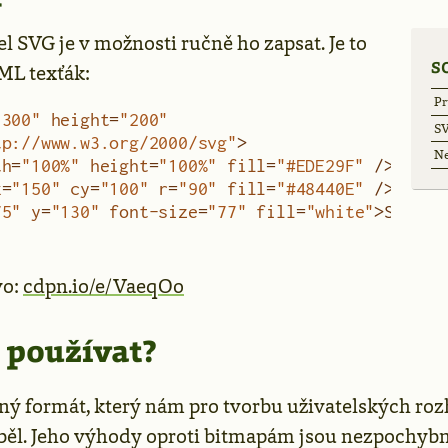
l SVG je v možnosti ručně ho zapsat. Je to
S
ML texťák:
Pr
"300"
 height
=
"200"
SV
tp://www.w3.org/2000/svg"
>
Ne
th
=
"100%"
 height
=
"100%"
 fill
=
"#EDE29F"
 />
x
=
"150"
 cy
=
"100"
 r
=
"90"
 fill
=
"#48440E"
 />
75"
 y
=
"130"
 font-size
=
"77"
 fill
=
"white"
>SVG</
t
vo:
cdpn.io/e/VaeqOo
 používat?
ný formát, který nám pro tvorbu uživatelských roz
ěl. Jeho výhody oproti bitmapám jsou nezpochybn