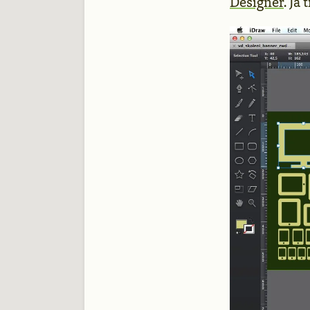
Designer
. Já