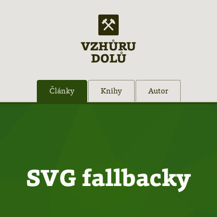
VZHŮRU
DOLŮ
Články
Knihy
Autor
SVG fallbacky