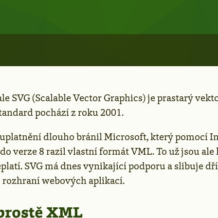
ale SVG (Scalable Vector Graphics) je prastarý vekt
standard pochází z roku 2001.
 uplatnění dlouho bránil Microsoft, který pomocí I
do verze 8 razil vlastní formát VML. To už jsou ale
eplatí. SVG má dnes vynikající podporu a slibuje d
 rozhraní webových aplikací.
 prostě XML