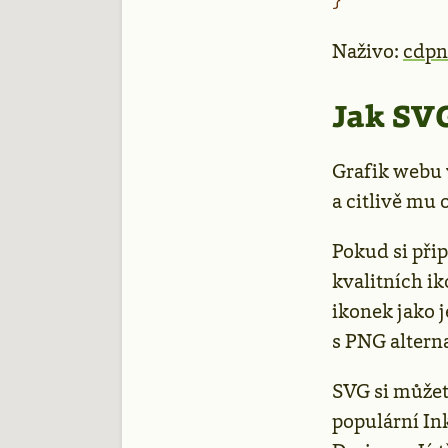
Naživo:
cdpn
Jak SVG
Grafik webu 
a citlivě mu 
Pokud si při
kvalitních i
ikonek jako 
s PNG altern
SVG si můžet
populární In