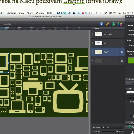
 třeba na Macu používám
Graphic
(dříve iDraw):