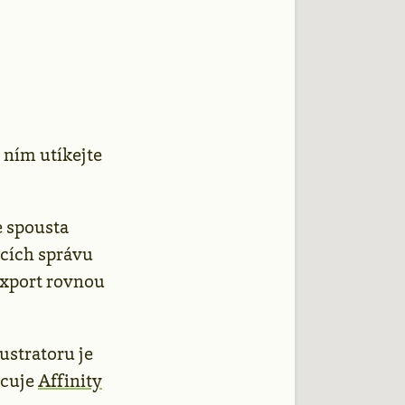
 ním utíkejte
e spousta
acích správu
export rovnou
ustratoru je
acuje
Affinity