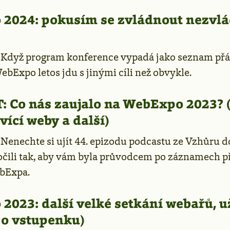
2024: pokusím se zvládnout nezvl
—
Když program konference vypadá jako seznam přá
bExpo letos jdu s jinými cíli než obvykle.
:
Co nás zaujalo na WebExpo 2023? (A
uvící weby a další)
—
Nenechte si ujít 44. epizodu podcastu ze Vzhůru d
točili tak, aby vám byla průvodcem po záznamech p
bExpa.
2023: další velké setkání webařů, u
 o vstupenku)