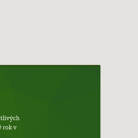
tlivých
 rok v