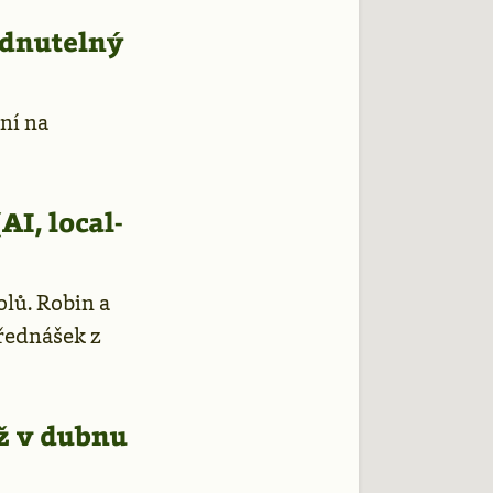
ádnutelný
ní na
I, local-
olů. Robin a
řednášek z
ž v dubnu