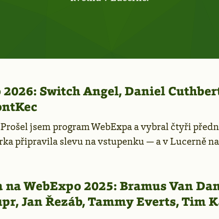
2026: Switch Angel, Daniel Cuthber
ontKec
—
Prošel jsem program WebExpa a vybral čtyři předn
Šárka připravila slevu na vstupenku — a v Lucerně 
 na WebExpo 2025: Bramus Van Da
pr, Jan Řezáb, Tammy Everts, Tim K