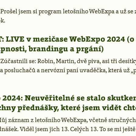
—
Prošel jsem si program letošního WebExpa a už se z
k.
:
LIVE v mezičase WebExpo 2024 (o 
upnosti, brandingu a prgání)
—
Zúčastnili se: Robin, Martin, dvě piva, asi tři desítk
a posluchačů a nervózní paní uvaděčka, která už „
2024: Neuvěřitelné se stalo skutke
hny přednášky, které jsem vidět cht
ůj záznam z letošního WebExpa, včetně stručnýc
nášek. Viděl jsem jich 13. Celých 13. To se mi ještě