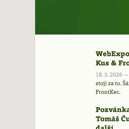
WebExpo 
Kus & Fr
18. 5. 2026 
stojí za to. 
FrontKec.
Pozvánka
Tomáš Ču
další