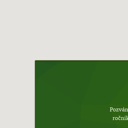
Hlavní
navigace
Pozván
roční