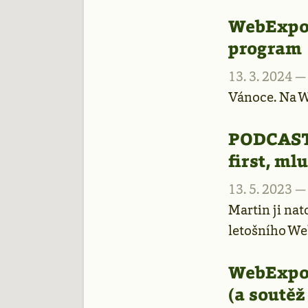
WebExpo 
program
13. 3. 2024 
Vánoce. Na We
PODCAST
first, ml
13. 5. 2023 
Martin ji na
letošního We
WebExpo 
(a soutěž