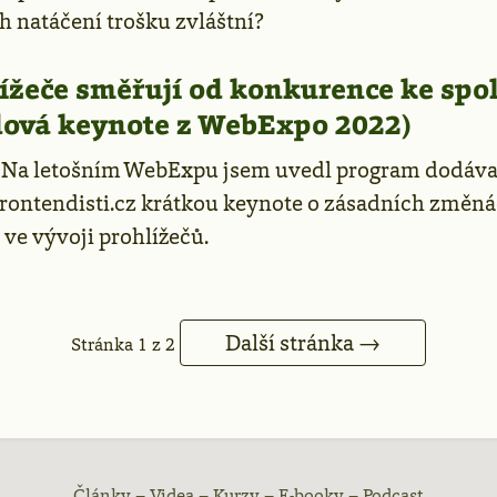
h natáčení trošku zvláštní?
lížeče směřují od konkurence ke spo
dová keynote z WebExpo 2022)
—
Na letošním WebExpu jsem uvedl program dodáva
ontendisti.cz krátkou keynote o zásadních změnác
 ve vývoji prohlížečů.
Další stránka →
Stránka 1 z 2
Články
–
Videa
–
Kurzy
–
E-booky
–
Podcast