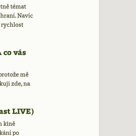
etně témat
zhraní. Navíc
 rychlost
 co vás
 protože mě
kuji zde, na
ast LIVE)
m kině
kání po