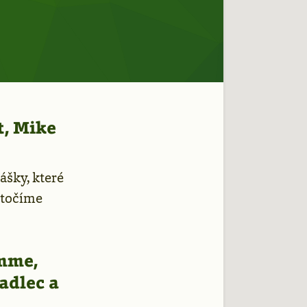
t, Mike
ášky, které
natočíme
mme,
adlec a