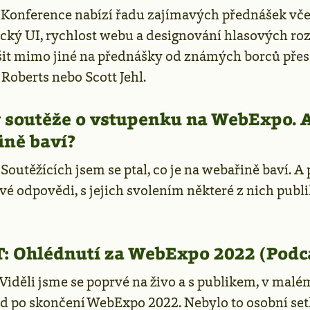
—
Konference nabízí řadu zajímavých přednášek vč
tický UI, rychlost webu a designování hlasových ro
šit mimo jiné na přednášky od známých borců přes
 Roberts nebo Scott Jehl.
 soutěže o vstupenku na WebExpo. A
ině baví?
—
Soutěžících jsem se ptal, co je na webařině baví. A
vé odpovědi, s jejich svolením některé z nich publi
:
Ohlédnutí za WebExpo 2022 (Podc
Viděli jsme se poprvé na živo a s publikem, v malé
d po skončení WebExpo 2022. Nebylo to osobní set