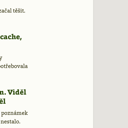
ačal těšit.
cache,
y
potřebovala
m. Viděl
ěl
h poznámek
 nestalo.