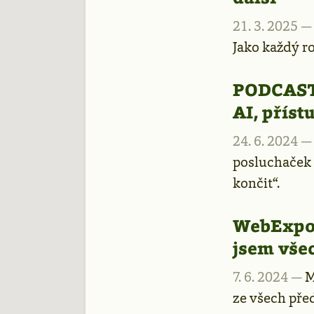
21. 3. 2025 
Jako každý ro
PODCAST
AI, příst
24. 6. 2024 
posluchaček 
končit“.
WebExpo 
jsem všec
7. 6. 2024 —
M
ze všech před