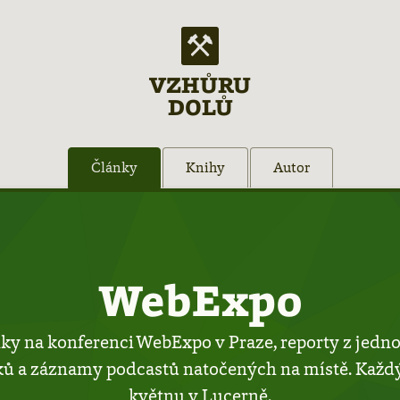
VZHŮRU
DOLŮ
Články
Knihy
Autor
WebExpo
ky na konferenci WebExpo v Praze, reporty z jedno
ků a záznamy podcastů natočených na místě. Každý
květnu v Lucerně.