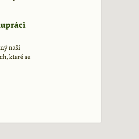
lupráci
ný naší
h, které se