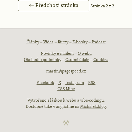
← Předchozí stránka
Stránka 2 z 2
Patička
Články
–
Videa
–
Kurzy
–
E-booky
–
Podcast
Novinky e-mailem
–
O webu
webu
Obchodní podmínky
–
Osobní údaje
–
Cookies
martin@pagespeed.cz
Facebook
–
X
–
Instagram
–
RSS
CSS Mine
Vytvořeno s láskou k webu a vibe-codingu.
Dostupné také v angličtině na
Michalek.blog
.