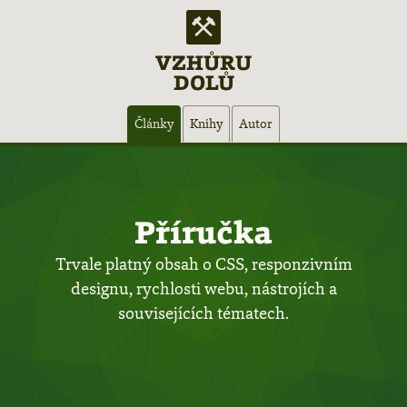
VZHŮRU
DOLŮ
Hlavní
Články
Knihy
Autor
navigace
Příručka
Trvale platný obsah o CSS, responzivním
designu, rychlosti webu, nástrojích a
souvisejících tématech.