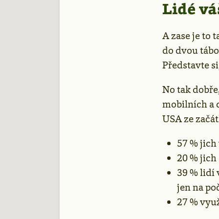
Lidé vá
A zase je to
do dvou táb
Představte si
No tak dobře
mobilních a 
USA ze začát
57 % jich
20 % jich
39 % lidí
jen na poč
27 % využ