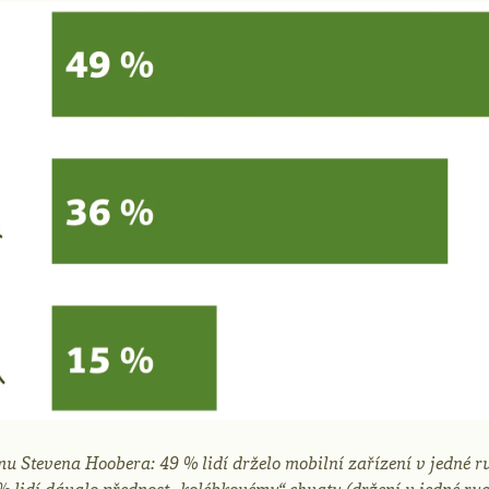
 Stevena Hoobera: 49 % lidí drželo mobilní zařízení v jedné ru