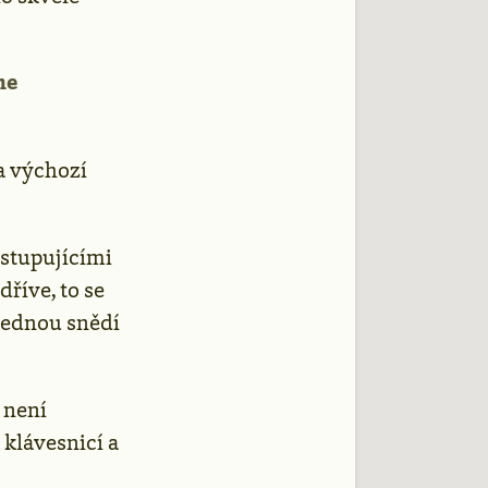
me
a výchozí
istupujícími
dříve, to se
 jednou snědí
 není
 klávesnicí a