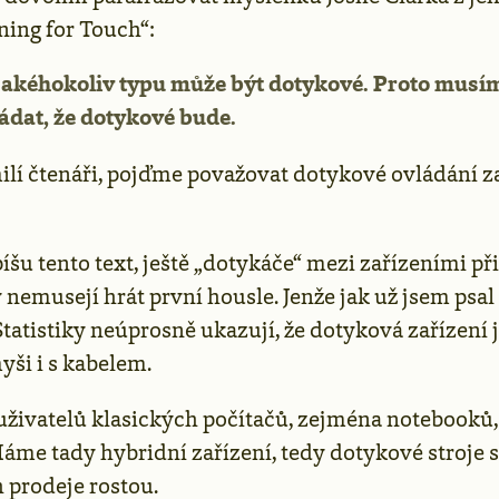
ning for Touch“:
 jakéhokoliv typu může být dotykové. Proto musí
ádat, že dotykové bude.
milí čtenáři, pojďme považovat dotykové ovládání z
íšu tento text, ještě „dotykáče“ mezi zařízeními př
nemusejí hrát první housle. Jenže jak už jsem psal 
Statistiky neúprosně ukazují, že dotyková zařízení
yši i s kabelem.
uživatelů klasických počítačů, zejména notebooků,
áme tady hybridní zařízení, tedy dotykové stroje s
h prodeje rostou.