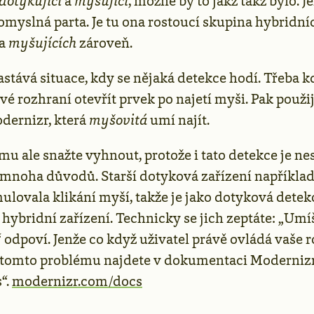
dotykující
a
myšující
, možné by to jakž takž bylo. J
omyslná parta. Je tu ona rostoucí skupina hybridníc
a
myšujících
zároveň.
stává situace, kdy se nějaká detekce hodí. Třeba k
é rozhraní otevřít prvek po najetí myši. Pak použi
dernizr, která
myšovitá
umí najít.
u ale snažte vyhnout, protože i tato detekce je ne
mnoha důvodů. Starší dotyková zařízení například
ulovala klikání myší, takže je jako dotyková detek
hybridní zařízení. Technicky se jich zeptáte: „Umí
 odpoví. Jenže co když uživatel právě ovládá vaše 
 tomto problému najdete v dokumentaci Modernizr
“.
modernizr.com/docs