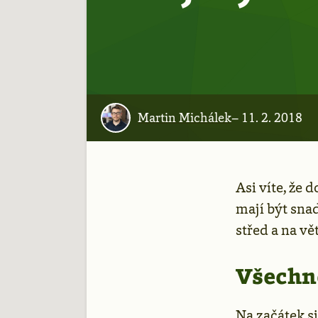
Martin Michálek
–
11. 2. 2018
Asi víte, že 
mají být sna
střed a na vě
Všechn
Na začátek s