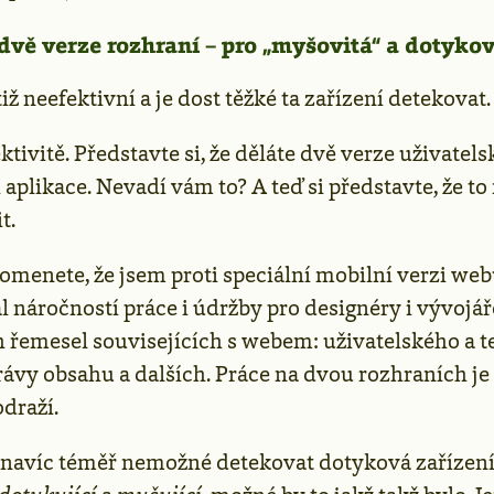
dvě verze rozhraní – pro „myšovitá“ a dotykov
tiž neefektivní a je dost těžké ta zařízení detekovat.
ktivitě. Představte si, že děláte dvě verze uživatel
 aplikace. Nevadí vám to? A teď si představte, že to
t.
omenete, že jsem proti speciální mobilní verzi we
náročností práce i údržby pro designéry i vývojáře
h řemesel souvisejících s webem: uživatelského a 
právy obsahu a dalších. Práce na dvou rozhraních j
draží.
e navíc téměř nemožné detekovat dotyková zařízení