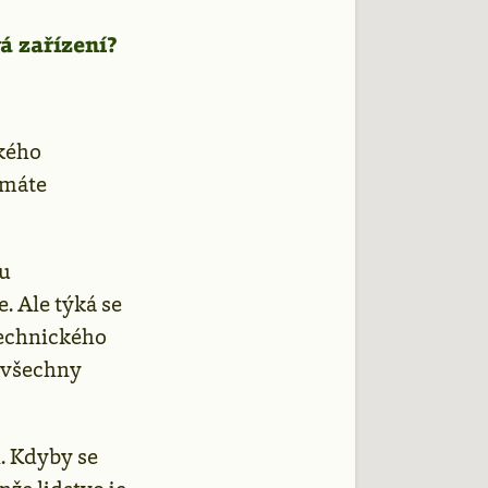
á zařízení?
ského
 máte
bu
. Ale týká se
technického
e všechny
. Kdyby se