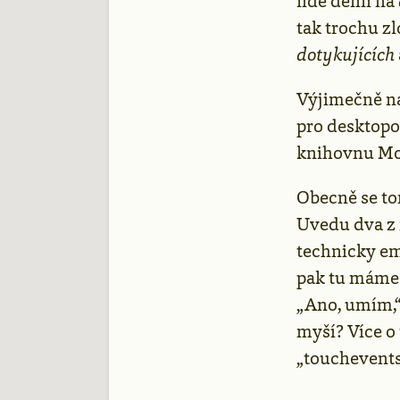
lidé dělili na
tak trochu zl
dotykujících
Výjimečně na
pro desktopov
knihovnu Mo
Obecně se tom
Uvedu dva z 
technicky em
pak tu máme 
„Ano, umím,“
myší? Více o
„touchevents