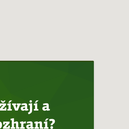
žívají a
ozhraní?