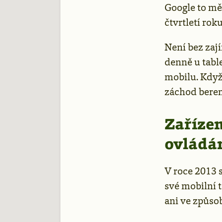
Google to mě
čtvrtletí rok
Není bez zaj
denně u tabl
mobilu. Když
záchod berem
Zařízen
ovládá
V roce 2013 s
své mobilní t
ani ve způso