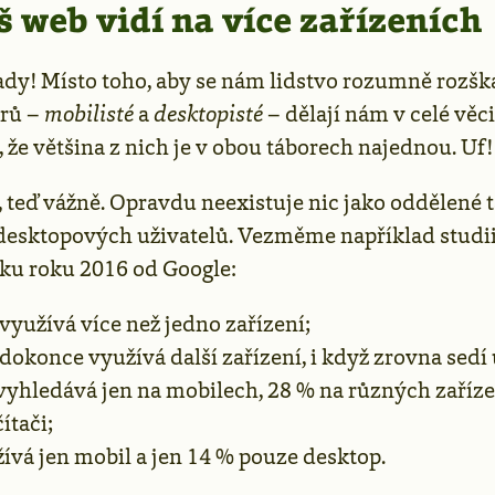
š web vidí na více zařízeních
 tady! Místo toho, aby se nám lidstvo rozumně rozš
orů –
mobilisté
a
desktopisté
– dělají nám v celé věc
, že většina z nich je v obou táborech najednou. Uf!
, teď vážně. Opravdu neexistuje nic jako oddělené 
desktopových uživatelů. Vezměme například studii
ku roku 2016 od Google:
 využívá více než jedno zařízení;
 dokonce využívá další zařízení, i když zrovna sedí 
 vyhledává jen na mobilech, 28 % na různých zaříz
ítači;
ívá jen mobil a jen 14 % pouze desktop.