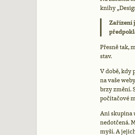
knihy „Desig
Zařízení
předpokl
Přesně tak, 
stav.
V době, kdy p
na vaše weby 
brzy změní. 
počítačové m
Ani skupina 
nedotčená. M
myší. A jejic