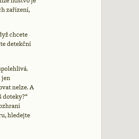
enže lidstvo je
h zařízení,
dyž chcete
jte detekční
spolehlivá.
 jen
ovat nelze. A
š doteky?“
rozhraní
u, hledejte