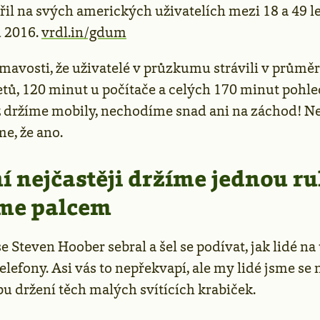
řil na svých amerických uživatelích mezi 18 a 49 l
u 2016.
vrdl.in/gdum
ímavosti, že uživatelé v průzkumu strávili v průmě
etů, 120 minut u počítače a celých 170 minut pohl
 držíme mobily, nechodíme snad ani na záchod! Neb
e, že ano.
í nejčastěji držíme jednou r
me palcem
e Steven Hoober sebral a šel se podívat, jak lidé na 
elefony. Asi vás to nepřekvapí, ale my lidé jsme se 
bu držení těch malých svítících krabiček.