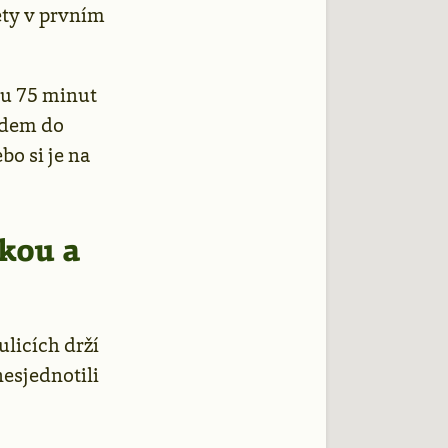
ety v prvním
ru 75 minut
edem do
o si je na
ukou a
ulicích drží
nesjednotili