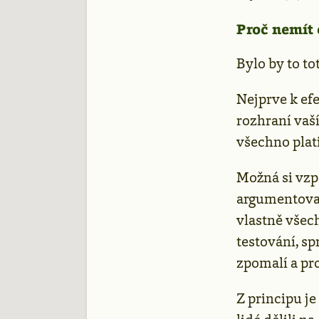
Proč nemít 
Bylo by to to
Nejprve k efe
rozhraní vaší
všechno plati
Možná si vzp
argumentoval 
vlastně všec
testování, s
zpomalí a pro
Z principu j