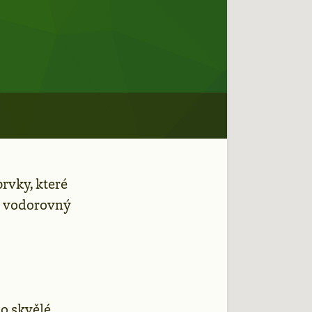
prvky, které
na vodorovný
ho skvělé