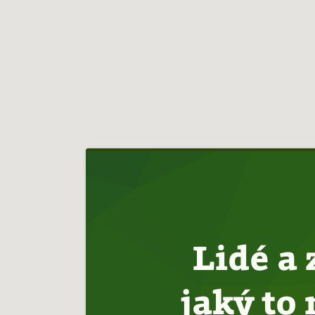
Hlavní
navigace
Lidé a 
jaký to