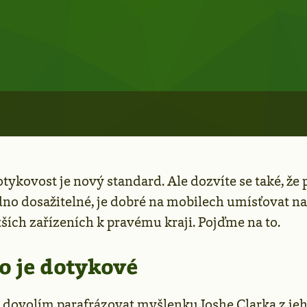
dotykovost je nový standard. Ale dozvíte se také, že 
dno dosažitelné, je dobré na mobilech umísťovat 
tších zařízeních k pravému kraji. Pojďme na to.
o je dotykové
i dovolím parafrázovat myšlenku Joshe Clarka z je