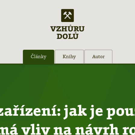
VZHŮRU
DOLŮ
Články
Knihy
Autor
zařízení: jak je pou
 má vliv na návrh r