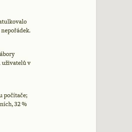
katulkovalo
i nepořádek.
tábory
 uživatelů v
u počítače;
eních, 32 %