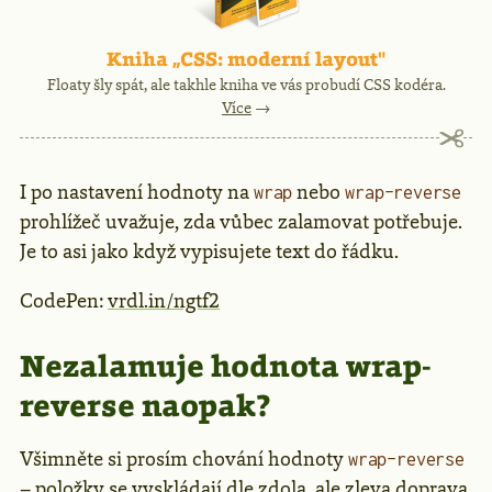
Kniha „CSS: moderní layout"
Floaty šly spát, ale takhle kniha ve vás probudí CSS kodéra.
Více
→
I po nastavení hodnoty na
nebo
wrap
wrap-reverse
prohlížeč uvažuje, zda vůbec zalamovat potřebuje.
Je to asi jako když vypisujete text do řádku.
CodePen:
vrdl.in/ngtf2
Nezalamuje hodnota wrap-
reverse naopak?
Všimněte si prosím chování hodnoty
wrap-reverse
– položky se vyskládají dle zdola, ale zleva doprava,