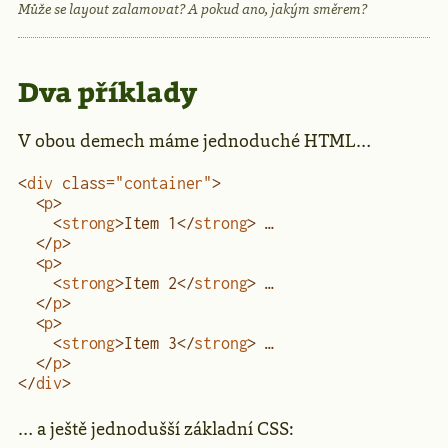
Může se layout zalamovat? A pokud ano, jakým směrem?
Dva příklady
V obou demech máme jednoduché HTML…
<
div
 class
=
"container"
>
  <
p
>
    <
strong
>Item 1</
strong
> …
  </
p
>
  <
p
>
    <
strong
>Item 2</
strong
> …
  </
p
>
  <
p
>
    <
strong
>Item 3</
strong
> …
  </
p
>  
</
div
>
… a ještě jednodušší základní CSS: