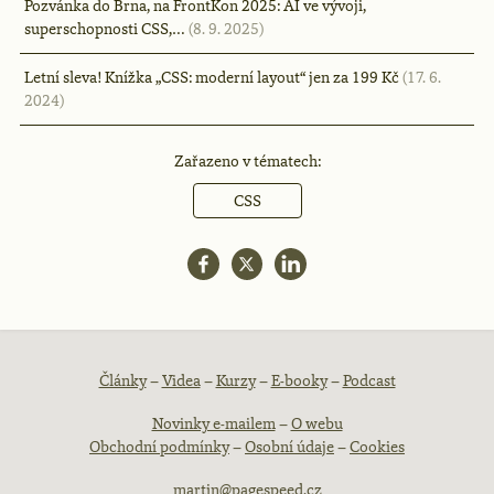
Pozvánka do Brna, na FrontKon 2025: AI ve vývoji,
superschopnosti CSS,…
(8. 9. 2025)
Letní sleva! Knížka „CSS: moderní layout“ jen za 199 Kč
(17. 6.
2024)
Zařazeno v tématech:
CSS
Patička
Články
–
Videa
–
Kurzy
–
E-booky
–
Podcast
Novinky e-mailem
–
O webu
webu
Obchodní podmínky
–
Osobní údaje
–
Cookies
martin@pagespeed.cz