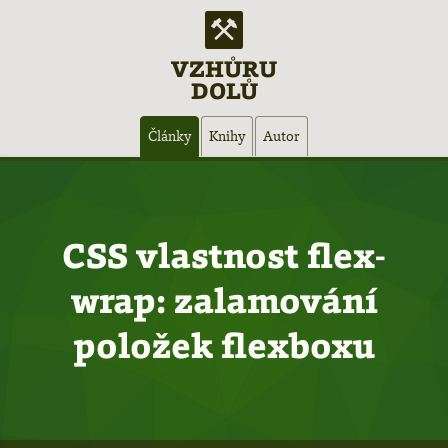
VZHŮRU
DOLŮ
Hlavní
Články
Knihy
Autor
navigace
CSS vlastnost flex-
wrap: zalamování
položek flexboxu