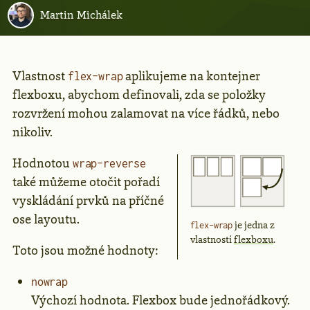
Martin Michálek
Vlastnost
aplikujeme na kontejner
flex-wrap
flexboxu, abychom definovali, zda se položky
rozvržení mohou zalamovat na více řádků, nebo
nikoliv.
Hodnotou
wrap-reverse
také můžeme otočit pořadí
vyskládání prvků na příčné
ose layoutu.
je jedna z
flex-wrap
vlastností
flexboxu
.
Toto jsou možné hodnoty:
nowrap
Výchozí hodnota. Flexbox bude jednořádkový.