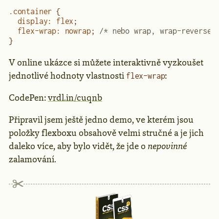
.container
 {
  display
:
 flex
;
  flex-wrap
:
 nowrap
; 
/* nebo wrap, wrap-reverse 
}
V online ukázce si můžete interaktivně vyzkoušet
jednotlivé hodnoty vlastnosti
:
flex-wrap
CodePen:
vrdl.in/cuqnb
Připravil jsem ještě jedno demo, ve kterém jsou
položky flexboxu obsahově velmi stručné a je jich
daleko více, aby bylo vidět, že jde o
nepovinné
zalamování.
Reklama