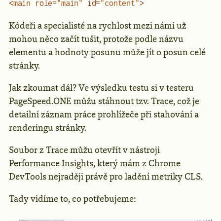
<
main
 role
=
"main"
 id
=
"content"
>
Kódeři a specialisté na rychlost mezi námi už
mohou něco začít tušit, protože podle názvu
elementu a hodnoty posunu může jít o posun celé
stránky.
Jak zkoumat dál? Ve výsledku testu si v testeru
PageSpeed.ONE můžu stáhnout tzv. Trace, což je
detailní záznam práce prohlížeče při stahování a
renderingu stránky.
Soubor z Trace můžu otevřít v nástroji
Performance Insights, který mám z Chrome
DevTools nejraději právě pro ladění metriky CLS.
Tady vidíme to, co potřebujeme: