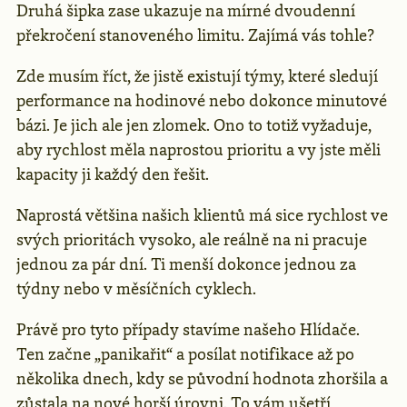
Druhá šipka zase ukazuje na mírné dvoudenní
překročení stanoveného limitu. Zajímá vás tohle?
Zde musím říct, že jistě existují týmy, které sledují
performance na hodinové nebo dokonce minutové
bázi. Je jich ale jen zlomek. Ono to totiž vyžaduje,
aby rychlost měla naprostou prioritu a vy jste měli
kapacity ji každý den řešit.
Naprostá většina našich klientů má sice rychlost ve
svých prioritách vysoko, ale reálně na ni pracuje
jednou za pár dní. Ti menší dokonce jednou za
týdny nebo v měsíčních cyklech.
Právě pro tyto případy stavíme našeho Hlídače.
Ten začne „panikařit“ a posílat notifikace až po
několika dnech, kdy se původní hodnota zhoršila a
zůstala na nové horší úrovni. To vám ušetří