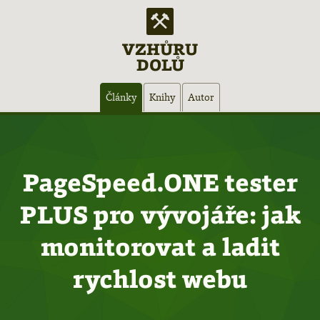
VZHŮRU
DOLŮ
Hlavní
Články
Knihy
Autor
navigace
PageSpeed.ONE tester
PLUS pro vývojáře: jak
monitorovat a ladit
rychlost webu