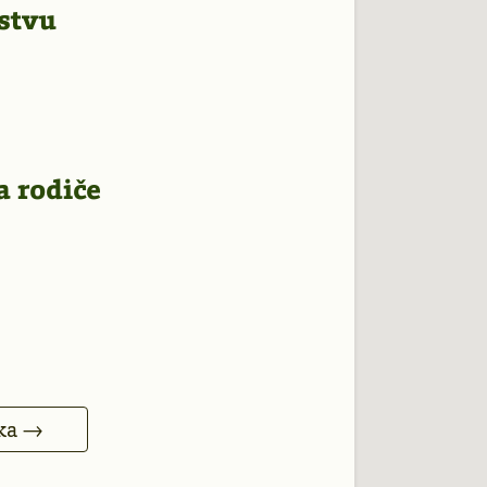
stvu
a rodiče
nka →