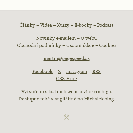
atička
Články
–
Videa
–
Kurzy
–
E-booky
–
Podcast
Novinky e-mailem
–
O webu
ebu
Obchodní podmínky
–
Osobní údaje
–
Cookies
martin@pagespeed.cz
Facebook
–
X
–
Instagram
–
RSS
CSS Mine
Vytvořeno s láskou k webu a vibe-codingu.
Dostupné také v angličtině na
Michalek.blog
.