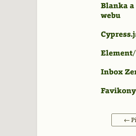
Blanka a
webu
Cypress.j
Element/
Inbox Zer
Favikony
← Př