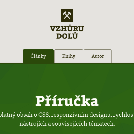
VZHŮRU
DOLŮ
Články
Knihy
Autor
Příručka
platný obsah o CSS, responzivním designu, rychlos
nástrojích a souvisejících tématech.