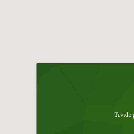
Hlavní
navigace
Trvale 