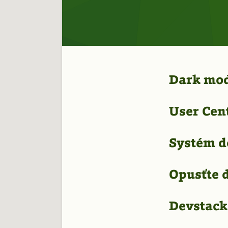
Dark mod
User Cen
Systém d
Opusťte 
Devstack 