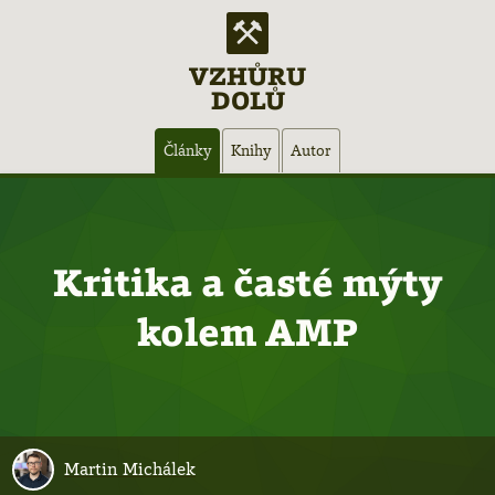
VZHŮRU
DOLŮ
Hlavní
Články
Knihy
Autor
navigace
Kritika a časté mýty
kolem AMP
Martin Michálek