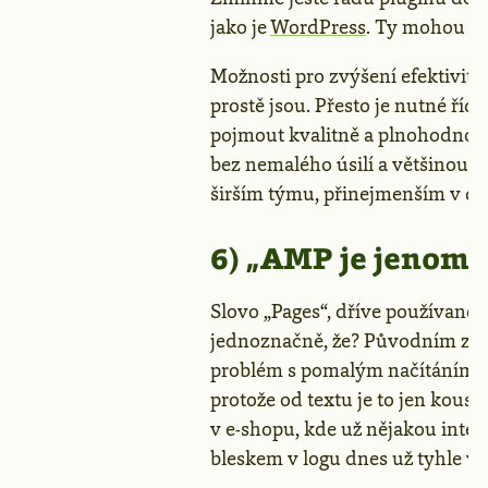
jako je
WordPress
. Ty mohou p
Možnosti pro zvýšení efektivit
prostě jsou. Přesto je nutné ří
pojmout kvalitně a plnohodnotn
bez nemalého úsilí a většinou 
širším týmu, přinejmenším v d
6) „AMP je jenom 
Slovo „Pages“, dříve používané 
jednoznačně, že? Původním zá
problém s pomalým načítáním čl
protože od textu je to jen kous
v e-shopu, kde už nějakou inter
bleskem v logu dnes už tyhle vě