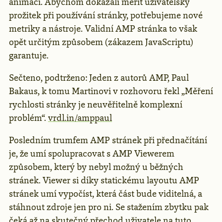
animací. Abychom dokázali měřit uživatelský
prožitek při používání stránky, potřebujeme nové
metriky a nástroje. Validní AMP stránka to však
opět určitým způsobem (zákazem JavaScriptu)
garantuje.
Sečteno, podtrženo: Jeden z autorů AMP, Paul
Bakaus, k tomu Martinovi v rozhovoru řekl „Měření
rychlosti stránky je neuvěřitelně komplexní
problém“.
vrdl.in/amppaul
Posledním trumfem AMP stránek při přednačítání
je, že umí spolupracovat s AMP Viewerem
způsobem, který by nebyl možný u běžných
stránek. Viewer si díky statickému layoutu AMP
stránek umí vypočíst, která část bude viditelná, a
stáhnout zdroje jen pro ni. Se stažením zbytku pak
čeká až na skutečný přechod uživatele na tuto