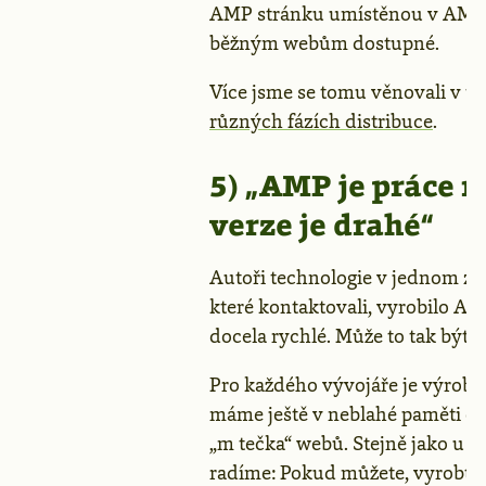
AMP stránku umístěnou v AMP C
běžným webům dostupné.
Více jsme se tomu věnovali v t
různých fázích distribuce
.
5) „AMP je práce n
verze je drahé“
Autoři technologie v jednom ze 
které kontaktovali, vyrobilo A
docela rychlé. Může to tak být i 
Pro každého vývojáře je výroba 
máme ještě v neblahé paměti o
„m tečka“ webů. Stejně jako u 
radíme: Pokud můžete, vyrobte 