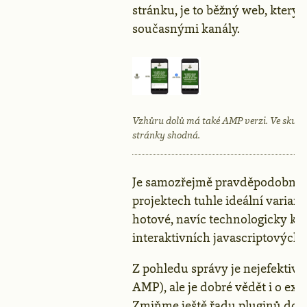
stránku, je to běžný web, který
současnými kanály.
Vzhůru dolů má také AMP verzi. Ve skuteč
stránky shodná.
Je samozřejmě pravděpodobné, ž
projektech tuhle ideální varia
hotové, navíc technologicky ko
interaktivních javascriptových p
Z pohledu správy je nejefektiv
AMP), ale je dobré vědět i o ex
Zmiňme ještě řadu pluginů do 