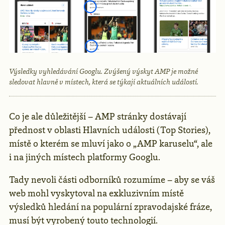
Výsledky vyhledávání Googlu. Zvýšený výskyt AMP je možné
sledovat hlavně v místech, která se týkají aktuálních událostí.
Co je ale důležitější – AMP stránky dostávají
přednost v oblasti Hlavních události (Top Stories),
místě o kterém se mluví jako o „AMP karuselu“, ale
i na jiných místech platformy Googlu.
Tady nevoli části odborníků rozumíme – aby se váš
web mohl vyskytoval na exkluzivním místě
výsledků hledání na populární zpravodajské fráze,
musí být vyrobený touto technologií.