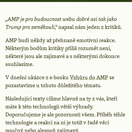
„AMP je pro budoucnost webu dobré asi tak jako
Trump pro zeměkouli,“
napsal nám jeden z kritiků.
AMP budí někdy až přehnaně emotivní reakce.
Některým bodům kritiky příliš rozumět není,
některé jsou ale zajímavé a s některými dokonce
souhlasíme.
V dnešní ukázce z e-booku
Vzhůru do AMP
se
pozastavíme u tohoto důležitého tématu.
Následující texty cílíme hlavně na ty z vás, kteří
máte k této technologii větší výhrady.
Doporučujeme je ale pozornosti všem. Příběh téhle
technologie a reakcí na ni je totiž v řadě věcí
poučný nebo alespoň zajímavý.