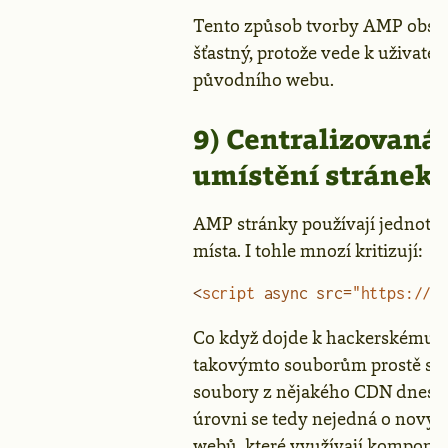
Tento způsob tvorby AMP obsa
šťastný, protože vede k uživat
původního webu.
9) Centralizovaná 
umístění stránek 
AMP stránky používají jednotn
místa. I tohle mnozí kritizují:
<
script
 async
 src
=
"https://c
Co když dojde k hackerskému út
takovýmto souborům prostě selž
soubory z nějakého CDN dnes s
úrovni se tedy nejedná o nový 
webů, které využívají komponen