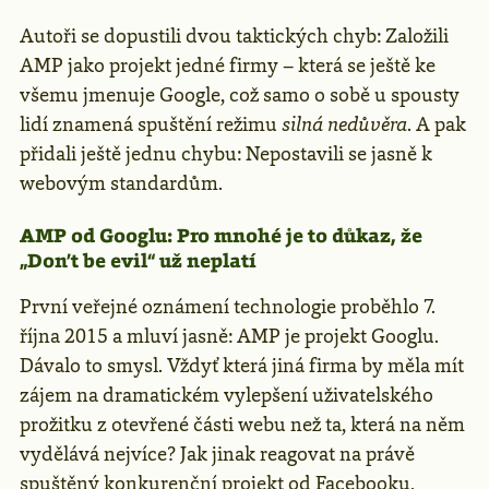
Autoři se dopustili dvou taktických chyb: Založili
AMP jako projekt jedné firmy – která se ještě ke
všemu jmenuje Google, což samo o sobě u spousty
lidí znamená spuštění režimu
silná nedůvěra
. A pak
přidali ještě jednu chybu: Nepostavili se jasně k
webovým standardům.
AMP od Googlu: Pro mnohé je to důkaz, že
„Don’t be evil“ už neplatí
První veřejné oznámení technologie proběhlo 7.
října 2015 a mluví jasně: AMP je projekt Googlu.
Dávalo to smysl. Vždyť která jiná firma by měla mít
zájem na dramatickém vylepšení uživatelského
prožitku z otevřené části webu než ta, která na něm
vydělává nejvíce? Jak jinak reagovat na právě
spuštěný konkurenční projekt od Facebooku,