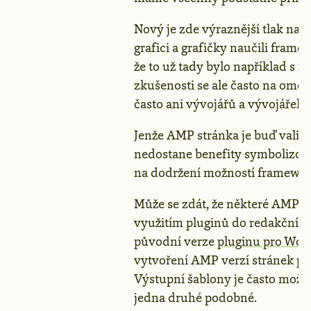
Nový je zde výraznější tlak na to
grafici a grafičky naučili frame
že to už tady bylo například s 
zkušenosti se ale často na omez
často ani vývojářů a vývojářek)
Jenže AMP stránka je buď valid
nedostane benefity symbolizova
na dodržení možností framework
Může se zdát, že některé AMP st
využitím pluginů do redakčních
původní verze
pluginu pro Wor
vytvoření AMP verzí stránek p
Výstupní šablony je často možné 
jedna druhé podobné.