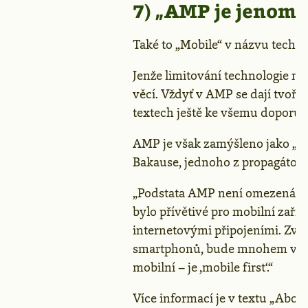
7) „AMP je jenom 
Také to „Mobile“ v názvu techno
Jenže limitování technologie na
věcí. Vždyť v AMP se dají tvoři
textech ještě ke všemu doporu
AMP je však zamýšleno jako „mob
Bakause, jednoho z propagátorů
„Podstata AMP není omezená na
bylo přívětivé pro mobilní zař
internetovými připojeními. Zvý
smartphonů, bude mnohem větší
mobilní – je ,mobile first‘.“
Více informací je v textu „About