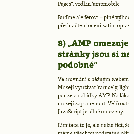
Pages“.
vrdl.in/ampmobile
Buďme ale féroví – plné výhody
přednačtení ocení zatím opravdu
8) „AMP omezuje g
stránky jsou si n
podobné”
Ve srovnání s běžným webem jso
Musejí využívat karusely, light
pouze z nabídky AMP. Na lákavé
musejí zapomenout. Velikost CS
JavaScript je silně omezený.
Limitace to je, ale nelze říct, že
máme všechny podstatné příměs