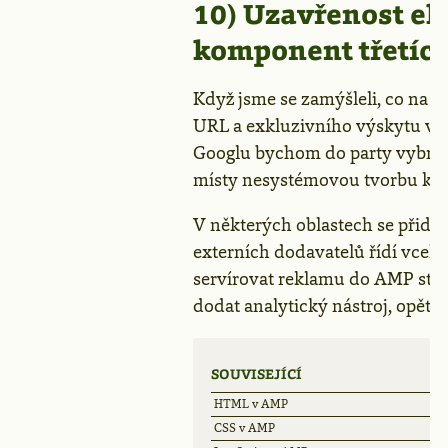
10) Uzavřenost e
komponent třetích
Když jsme se zamýšleli, co na
URL a exkluzivního výskytu v 
Googlu bychom do party vybral
místy nesystémovou tvorbu ko
V některých oblastech se přidá
externích dodavatelů řídí vcelk
servírovat reklamu do AMP strá
dodat analytický nástroj, opět j
SOUVISEJÍCÍ
HTML v AMP
CSS v AMP