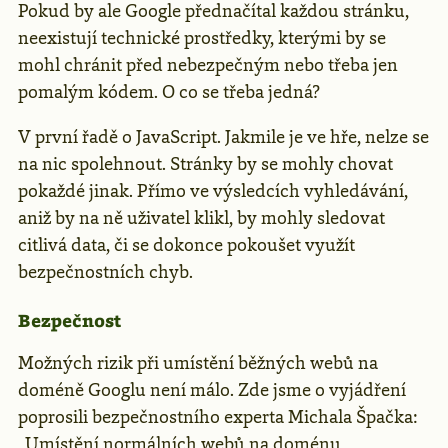
Pokud by ale Google přednačítal každou stránku,
neexistují technické prostředky, kterými by se
mohl chránit před nebezpečným nebo třeba jen
pomalým kódem. O co se třeba jedná?
V první řadě o JavaScript. Jakmile je ve hře, nelze se
na nic spolehnout. Stránky by se mohly chovat
pokaždé jinak. Přímo ve výsledcích vyhledávání,
aniž by na ně uživatel klikl, by mohly sledovat
citlivá data, či se dokonce pokoušet využít
bezpečnostních chyb.
Bezpečnost
Možných rizik při umístění běžných webů na
doméně Googlu není málo. Zde jsme o vyjádření
poprosili bezpečnostního experta Michala Špačka:
„Umístění normálních webů na doménu