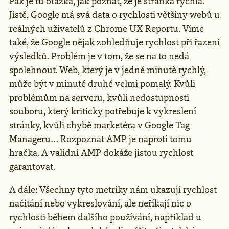
Pak je tu otázka, jak poznat, že je stránka rychlá.
Jistě, Google má svá data o rychlosti většiny webů u
reálných uživatelů z Chrome UX Reportu. Víme
také, že Google nějak zohledňuje rychlost při řazení
výsledků. Problém je v tom, že se na to nedá
spolehnout. Web, který je v jedné minutě rychlý,
může být v minutě druhé velmi pomalý. Kvůli
problémům na serveru, kvůli nedostupnosti
souboru, který kriticky potřebuje k vykreslení
stránky, kvůli chybě marketéra v Google Tag
Manageru… Rozpoznat AMP je naproti tomu
hračka. A validní AMP dokáže jistou rychlost
garantovat.
A dále: Všechny tyto metriky nám ukazují rychlost
načítání nebo vykreslování, ale neříkají nic o
rychlosti během dalšího používání, například u