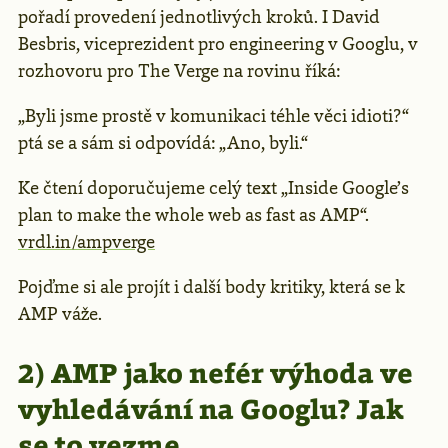
pořadí provedení jednotlivých kroků. I David
Besbris, viceprezident pro engineering v Googlu, v
rozhovoru pro The Verge na rovinu říká:
„Byli jsme prostě v komunikaci téhle věci idioti?“
ptá se a sám si odpovídá: „Ano, byli.“
Ke čtení doporučujeme celý text „Inside Google’s
plan to make the whole web as fast as AMP“.
vrdl.in/ampverge
Pojďme si ale projít i další body kritiky, která se k
AMP váže.
2) AMP jako nefér výhoda ve
vyhledávání na Googlu? Jak
se to vezme