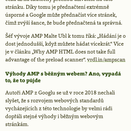
stránku. Díky tomu je přednačtení extrémně
úsporné a Google může přednačíst více stránek,
čímž zvýší šance, že bude přednačtená ta správná.
Šéf vývoje AMP Malte Ubl k tomu říká: „Hádání je o
dost jednodušší, když můžete hádat vícekrát.“ Více
je v článku „Why AMP HTML does not take full
advantage of the preload scanner“.
vrdl.in/ampscan
Výhody AMP s běžným webem? Ano, vypadá
to, že to půjde
Autoři AMP z Googlu se už v roce 2018 nechali
slyšet, že s rozvojem webových standardů
vycházejících z této technologie by velmi rádi
dopřáli stejné výhody i běžným webovým
stránkám.