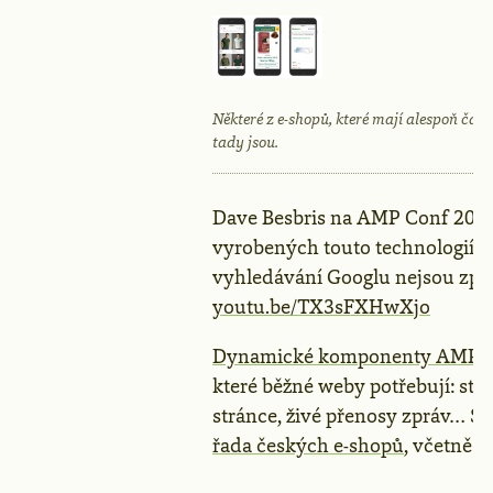
Některé z e-shopů, které mají alespoň čá
tady jsou.
Dave Besbris na AMP Conf 2018 
vyrobených touto technologií 
vyhledávání Googlu nejsou zpr
youtu.be/TX3sFXHwXjo
Dynamické komponenty AMP
d
které běžné weby potřebují: staž
stránce, živé přenosy zpráv… 
řada českých e-shopů
, včetně n