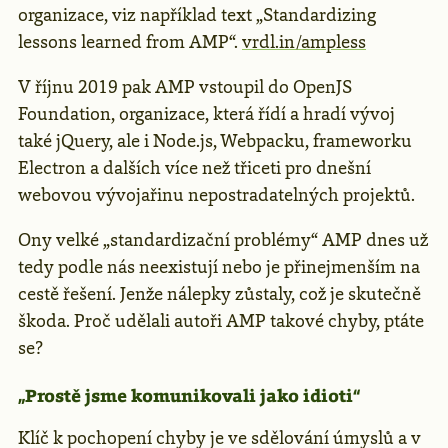
organizace, viz například text „Standardizing
lessons learned from AMP“.
vrdl.in/ampless
V říjnu 2019 pak AMP vstoupil do OpenJS
Foundation, organizace, která řídí a hradí vývoj
také jQuery, ale i Node.js, Webpacku, frameworku
Electron a dalších více než třiceti pro dnešní
webovou vývojařinu nepostradatelných projektů.
Ony velké „standardizační problémy“ AMP dnes už
tedy podle nás neexistují nebo je přinejmenším na
cestě řešení. Jenže nálepky zůstaly, což je skutečně
škoda. Proč udělali autoři AMP takové chyby, ptáte
se?
„Prostě jsme komunikovali jako idioti“
Klíč k pochopení chyby je ve sdělování úmyslů a v