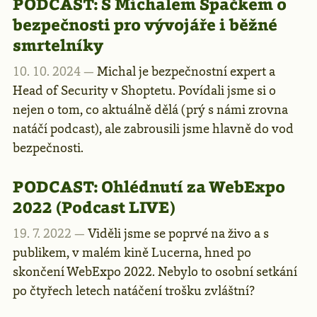
PODCAST:
S Michalem Špačkem o
bezpečnosti pro vývojáře i běžné
smrtelníky
10. 10. 2024 —
Michal je bezpečnostní expert a
Head of Security v Shoptetu. Povídali jsme si o
nejen o tom, co aktuálně dělá (prý s námi zrovna
natáčí podcast), ale zabrousili jsme hlavně do vod
bezpečnosti.
PODCAST:
Ohlédnutí za WebExpo
2022 (Podcast LIVE)
19. 7. 2022 —
Viděli jsme se poprvé na živo a s
publikem, v malém kině Lucerna, hned po
skončení WebExpo 2022. Nebylo to osobní setkání
po čtyřech letech natáčení trošku zvláštní?