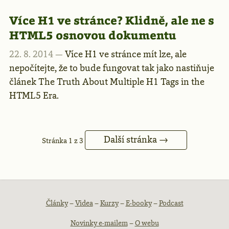
Více H1 ve stránce? Klidně, ale ne s
HTML5 osnovou dokumentu
22. 8. 2014 —
Více H1 ve stránce mít lze, ale
nepočítejte, že to bude fungovat tak jako nastiňuje
článek The Truth About Multiple H1 Tags in the
HTML5 Era.
Další stránka →
Stránka 1 z 3
Patička
Články
–
Videa
–
Kurzy
–
E-booky
–
Podcast
Novinky e-mailem
–
O webu