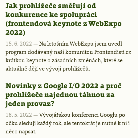
Jak prohlížeče směřují od
konkurence ke spolupráci
(frontendová keynote z WebExpo
2022)
15. 6. 2022 —
Na letošním WebExpu jsem uvedl
program dodávaný naší komunitou Frontendisti.cz
krátkou keynote o zásadních změnách, které se
aktuálně dějí ve vývoji prohlížečů.
Novinky z Google I/O 2022 a proč
prohlížeče najednou táhnou za
jeden provaz?
18. 5. 2022 —
Vývojářskou konferenci Googlu po
očku sleduji každý rok, ale tentokrát je nutné k ní i
něco napsat.