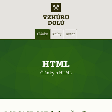
VZHŮRU
DOLŮ
Hlavní
Články
Knihy
Autor
navigace
HTML
Články o HTML