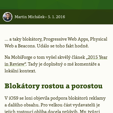
Martin Michálek
–
5. 1. 2016
… a taky blokátory, Progressive Web Apps, Physical
Web a Beacons. Událo se toho fakt hodně.
Na MobiForge o tom vyšel skvělý článek
„2015 Year
in Review“
. Tady je doplněný o mé komentáře a
lokální kontext.
Blokátory rostou a porostou
V iOS9 se loni objevila podpora blokátorů reklamy
a dalšího obsahu. Pro velkou část vydavatelů je
jejich
rostoucí obliba
docela průšvih. My, tvůrci