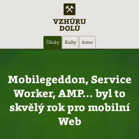
VZHŮRU
DOLŮ
Hlavní
Články
Knihy
Autor
navigace
Mobilegeddon, Service
Worker, AMP… byl to
skvělý rok pro mobilní
Web