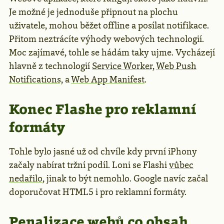
Je možné je jednoduše připnout na plochu
uživatele, mohou běžet offline a posílat notifikace.
Přitom neztrácíte výhody webových technologií.
Moc zajímavé, tohle se hádám taky ujme. Vycházejí
hlavně z technologií
Service Worker,
Web Push
Notifications,
a
Web App Manifest
.
Konec Flashe pro reklamní
formáty
Tohle bylo jasné už od chvíle kdy první iPhony
začaly nabírat tržní podíl. Loni se Flashi
vůbec
nedařilo
, jinak to být nemohlo. Google navíc začal
doporučovat HTML5 i pro reklamní formáty.
Penalizace webů co obsah