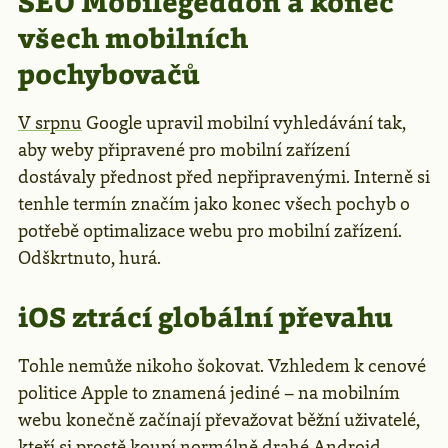
SEO Mobilegeddon a konec
všech mobilních
pochybovačů
V srpnu
Google upravil mobilní vyhledávání tak,
aby weby připravené pro mobilní zařízení
dostávaly přednost před nepřipravenými. Interně si
tenhle termín značím jako konec všech pochyb o
potřebě optimalizace webu pro mobilní zařízení.
Odškrtnuto, hurá.
iOS ztrácí globální převahu
Tohle nemůže nikoho šokovat. Vzhledem k cenové
politice Apple to znamená jediné – na mobilním
webu konečně začínají převažovat běžní uživatelé,
kteří si prostě koupí normálně drahé Android